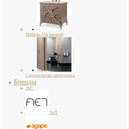
Мебель для ванной
Специальная сантехника
Бренды
3SC
AeT