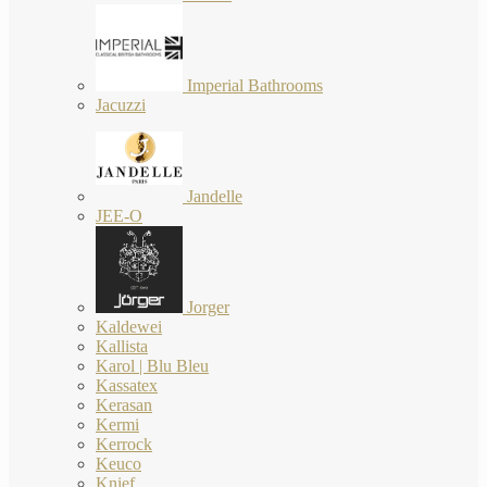
Imperial Bathrooms
Jacuzzi
Jandelle
JEE-O
Jorger
Kaldewei
Kallista
Karol | Blu Bleu
Kassatex
Kerasan
Kermi
Kerrock
Keuco
Knief