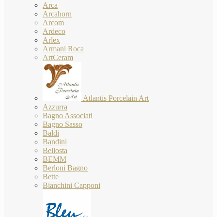
Arca
Arcahorn
Arcom
Ardeco
Arlex
Armani Roca
ArtCeram
Atlantis Porcelain Art
Azzurra
Bagno Associati
Bagno Sasso
Baldi
Bandini
Bellosta
BEMM
Berloni Bagno
Bette
Bianchini Capponi