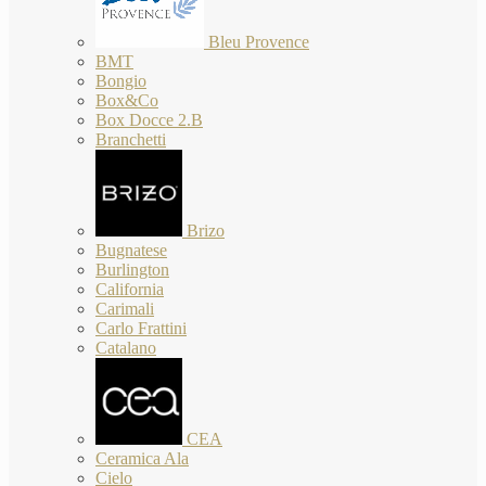
Bleu Provence
BMT
Bongio
Box&Co
Box Docce 2.B
Branchetti
Brizo
Bugnatese
Burlington
California
Carimali
Carlo Frattini
Catalano
CEA
Ceramica Ala
Cielo