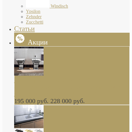
Windisch
Ypsilon
Zehnder
Zucchetti
Статьи
Акции
Butterfly Scarabeo КОМПЛЕКТ санфаянса
(унитаз и биде) напольные снаружи декор
глянцевая платина В НАЛИЧИИ
195 000 руб.
228 000 руб.