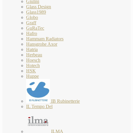
Giulini
Glass Design
Glass1989
Globo
Graff
GuRaTec
Hafro
Hammam Radiators
Hansgrohe Axor
Hatria
Herbeau
Hoesch
Hotech
HSK
Huppe
IB Rubinetterie
IL Tempo Del
ILMA