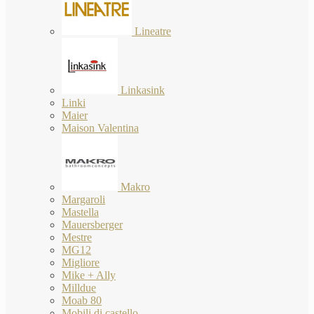
Lineatre
Linkasink
Linki
Maier
Maison Valentina
Makro
Margaroli
Mastella
Mauersberger
Mestre
MG12
Migliore
Mike + Ally
Milldue
Moab 80
Mobili di castello