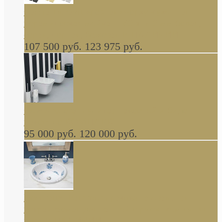
Cassia Duravit врезная сверху кухонная
керамическая мойка 1160 x 510 мм белая,
серая, черная, бежевая В НАЛИЧИИ
107 500 руб.
123 975 руб.
Cow ArtCeram унитаз навесной и биде
навесное КОМПЛЕКТ
95 000 руб.
120 000 руб.
Decorated Bathroom раковина овальная
встраиваемая для ванной с рисунком синяя
роза В НАЛИЧИИ