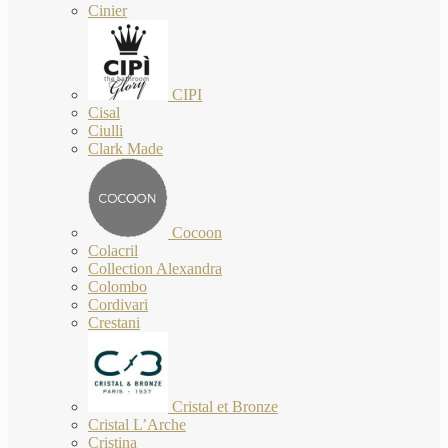
Cinier
CIPI
Cisal
Ciulli
Clark Made
Cocoon
Colacril
Collection Alexandra
Colombo
Cordivari
Crestani
Cristal et Bronze
Cristal L’Arche
Cristina