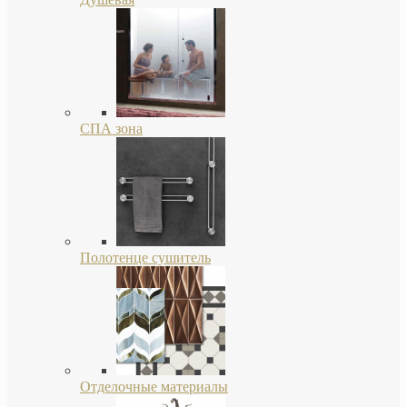
СПА зона
Полотенце сушитель
Отделочные материалы