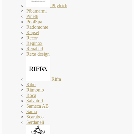
Phylrich
Pibamarmi
Pinetti
PoolSpa
Radomonte
Rapsel
Recor
Reginox
Repabad
Rexa design
Rifra
Riho
Ritmonio
Roca
Salvatori
Sameca AB
Samo
Scarabeo
Serdaneli