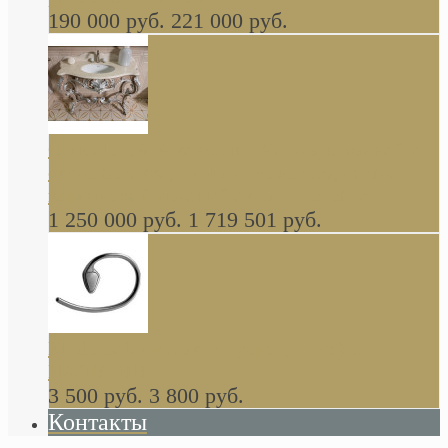
190 000 руб.
221 000 руб.
Gondola GAIA консоль 140 см для ванной в
стиле барокко, из массива дерева, светло
коричневый матовый окрас + серебро
1 250 000 руб.
1 719 501 руб.
Khala Colombo аксессуары (серия) В
НАЛИЧИИ
3 500 руб.
3 800 руб.
Контакты