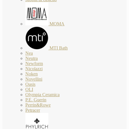
MOMA
MTI Bath
Nea
Neutra
Newform
Nicolazzi
Noken
Novellini
Oasis
OLI
Olympia Ceramica
P.E. Guerin
Perrin&Rowe
Petracer