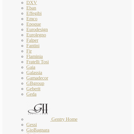
DXV
Eban
Effegibi
Emco
Epoque
Eurodesign
Eurolegno
Falper
Fantini
Fir
Flaminia
Fratelli Tosi
Gaia
Galassia
Gamadecor
GBgroup
Geberit
Geda
Gentry Home
Gessi
GioBagnara