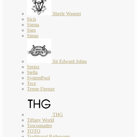
Sherle Wagner
Sicis
Sigma
Sign
Simas
Sir Edward Johns
Sprinz
Stella
SystemPool
Tece
Terme Firenze
THG
Tiffany World
Toscoquattro
TOTO
Traditional Bathrooms