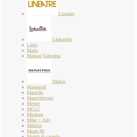
Lineatre
Linkasink
Linki
Maier
Maison Valentina
Makro
Margaroli
Mastella
Mauersberger
Mestre
MG12
Migliore
Mike + Ally
Milldue
Moab 80
Mobili di castello