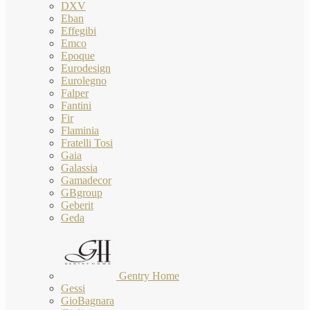
DXV
Eban
Effegibi
Emco
Epoque
Eurodesign
Eurolegno
Falper
Fantini
Fir
Flaminia
Fratelli Tosi
Gaia
Galassia
Gamadecor
GBgroup
Geberit
Geda
Gentry Home
Gessi
GioBagnara