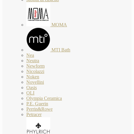
MOMA
MTI Bath
Nea
Neutra
Newform
Nicolazzi
Noken
Novellini
Oasis
OLI
Olympia Ceramica
P.E. Guerin
Perrin&Rowe
Petracer