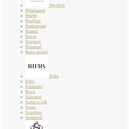
Phylrich
Pibamarmi
Pinetti
PoolSpa
Radomonte
Rapsel
Recor
Reginox
Repabad
Rexa design
Rifra
Riho
Ritmonio
Roca
Salvatori
Sameca AB
Samo
Scarabeo
Serdaneli