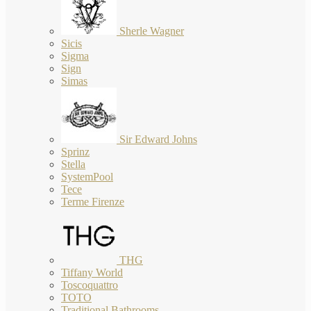
Sherle Wagner
Sicis
Sigma
Sign
Simas
Sir Edward Johns
Sprinz
Stella
SystemPool
Tece
Terme Firenze
THG
Tiffany World
Toscoquattro
TOTO
Traditional Bathrooms