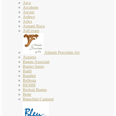
Arca
Arcahorn
Arcom
Ardeco
Arlex
Armani Roca
ArtCeram
Atlantis Porcelain Art
Azzurra
Bagno Associati
Bagno Sasso
Baldi
Bandini
Bellosta
BEMM
Berloni Bagno
Bette
Bianchini Capponi