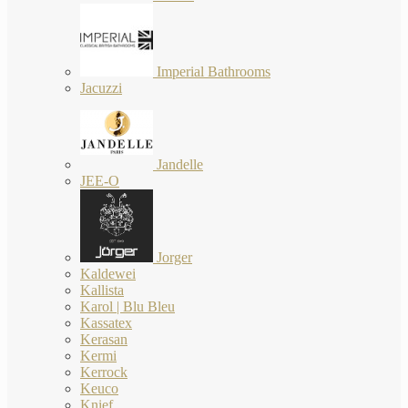
Imperial Bathrooms
Jacuzzi
Jandelle
JEE-O
Jorger
Kaldewei
Kallista
Karol | Blu Bleu
Kassatex
Kerasan
Kermi
Kerrock
Keuco
Knief