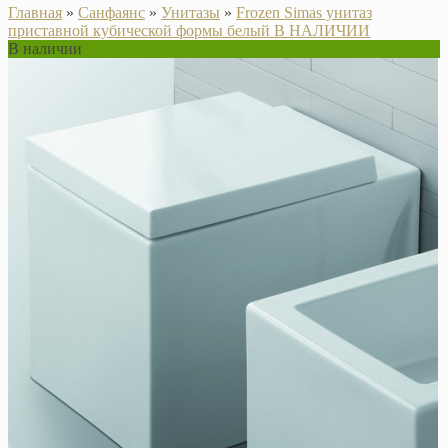
Главная
»
Санфаянс
»
Унитазы
»
Frozen Simas унитаз
приставной кубической формы белый В НАЛИЧИИ
В наличии