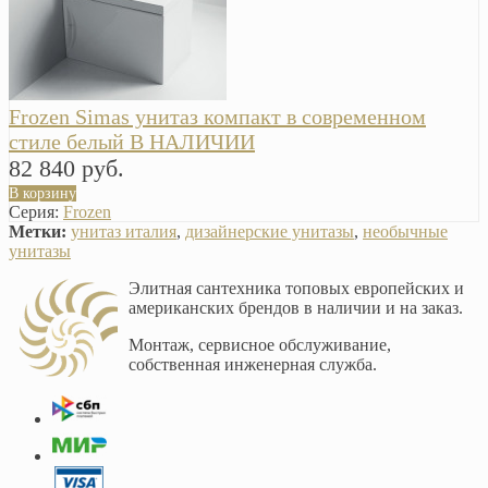
Frozen Simas унитаз компакт в современном
стиле белый В НАЛИЧИИ
82 840 руб.
В корзину
Серия:
Frozen
Метки:
унитаз италия
,
дизайнерские унитазы
,
необычные
унитазы
Элитная сантехника топовых европейских и
американских брендов в наличии и на заказ.
Монтаж, сервисное обслуживание,
собственная инженерная служба.