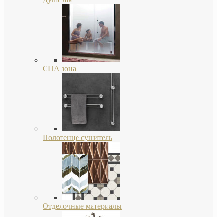
СПА зона
Полотенце сушитель
Отделочные материалы