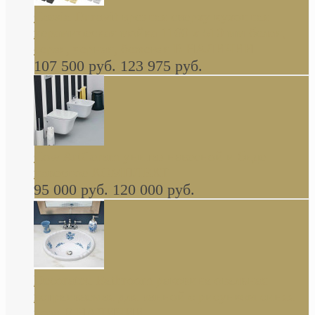
Cassia Duravit врезная сверху кухонная
керамическая мойка 1160 x 510 мм белая,
серая, черная, бежевая В НАЛИЧИИ
107 500 руб.
123 975 руб.
Cow ArtCeram унитаз навесной и биде
навесное КОМПЛЕКТ
95 000 руб.
120 000 руб.
Decorated Bathroom раковина овальная
встраиваемая для ванной с рисунком синяя
роза В НАЛИЧИИ