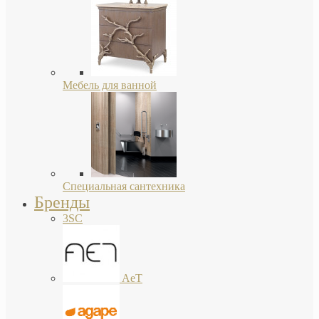
Мебель для ванной
Специальная сантехника
Бренды
3SC
AeT