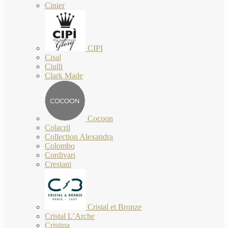
Cinier
CIPI
Cisal
Ciulli
Clark Made
Cocoon
Colacril
Collection Alexandra
Colombo
Cordivari
Crestani
Cristal et Bronze
Cristal L’Arche
Cristina