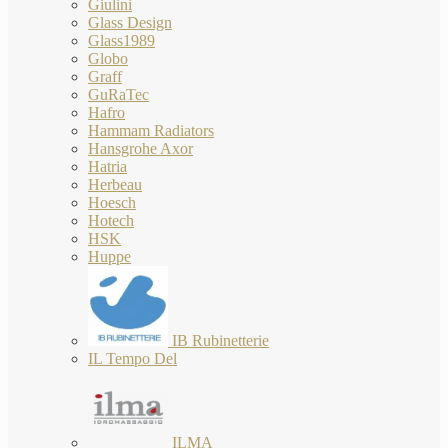
Giulini
Glass Design
Glass1989
Globo
Graff
GuRaTec
Hafro
Hammam Radiators
Hansgrohe Axor
Hatria
Herbeau
Hoesch
Hotech
HSK
Huppe
IB Rubinetterie
IL Tempo Del
ILMA