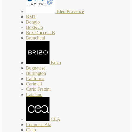
Bleu Provence
BMT
Bongio
Box&Co
Box Docce 2.B
Branchetti
Brizo
Bugnatese
Burlington
California
Carimali
Carlo Frattini
Catalano
CEA
Ceramica Ala
Cielo