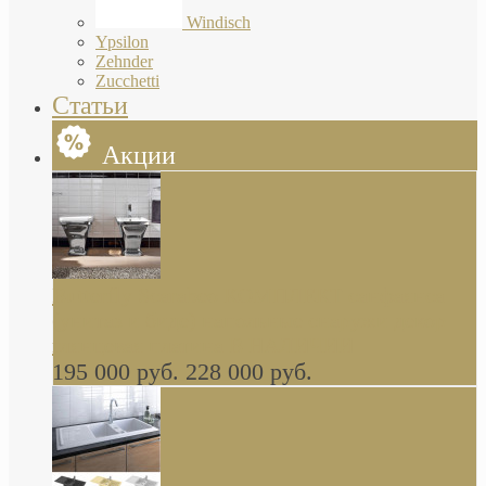
Windisch
Ypsilon
Zehnder
Zucchetti
Статьи
Акции
Butterfly Scarabeo КОМПЛЕКТ санфаянса
(унитаз и биде) напольные снаружи декор
глянцевая платина В НАЛИЧИИ
195 000 руб.
228 000 руб.