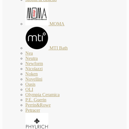
MOMA
MTI Bath
Nea
Neutra
Newform
Nicolazzi
Noken
Novellini
Oasis
OLI
Olympia Ceramica
P.E. Guerin
Perrin&Rowe
Petracer