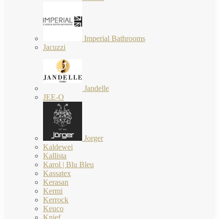
Imperial Bathrooms
Jacuzzi
Jandelle
JEE-O
Jorger
Kaldewei
Kallista
Karol | Blu Bleu
Kassatex
Kerasan
Kermi
Kerrock
Keuco
Knief