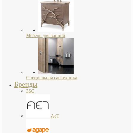
Мебель для ванной
Специальная сантехника
Бренды
3SC
AeT