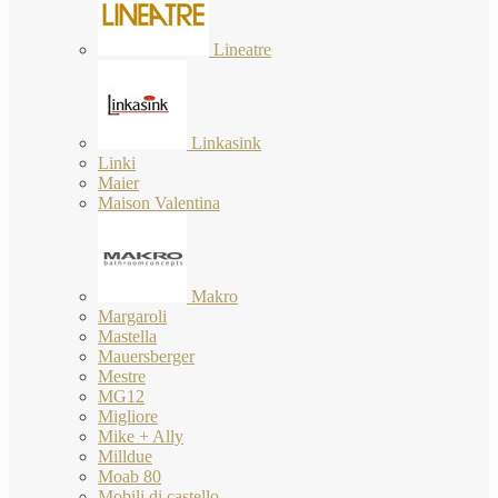
Lineatre
Linkasink
Linki
Maier
Maison Valentina
Makro
Margaroli
Mastella
Mauersberger
Mestre
MG12
Migliore
Mike + Ally
Milldue
Moab 80
Mobili di castello