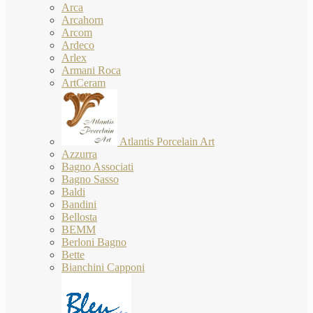
Arca
Arcahorn
Arcom
Ardeco
Arlex
Armani Roca
ArtCeram
Atlantis Porcelain Art
Azzurra
Bagno Associati
Bagno Sasso
Baldi
Bandini
Bellosta
BEMM
Berloni Bagno
Bette
Bianchini Capponi