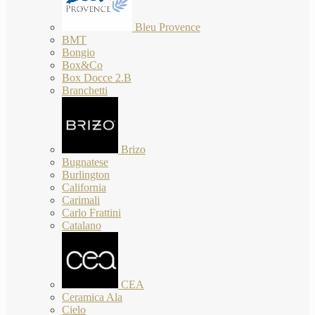
Bleu Provence
BMT
Bongio
Box&Co
Box Docce 2.B
Branchetti
Brizo
Bugnatese
Burlington
California
Carimali
Carlo Frattini
Catalano
CEA
Ceramica Ala
Cielo