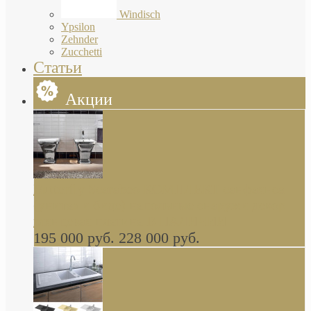
Windisch
Ypsilon
Zehnder
Zucchetti
Статьи
Акции
Butterfly Scarabeo КОМПЛЕКТ санфаянса
(унитаз и биде) напольные снаружи декор
глянцевая платина В НАЛИЧИИ
195 000 руб.
228 000 руб.