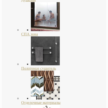
СПА зона
Полотенце сушитель
Отделочные материалы