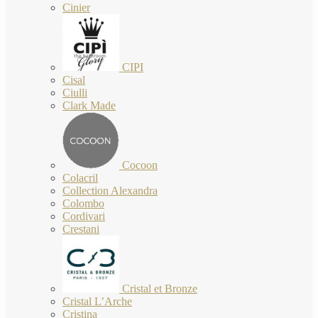
Cinier
CIPI
Cisal
Ciulli
Clark Made
Cocoon
Colacril
Collection Alexandra
Colombo
Cordivari
Crestani
Cristal et Bronze
Cristal L’Arche
Cristina