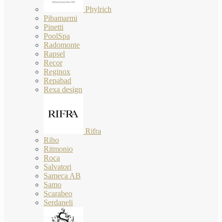
Phylrich
Pibamarmi
Pinetti
PoolSpa
Radomonte
Rapsel
Recor
Reginox
Repabad
Rexa design
Rifra
Riho
Ritmonio
Roca
Salvatori
Sameca AB
Samo
Scarabeo
Serdaneli