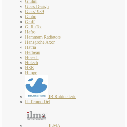
Giulini
Glass Design
Glass1989
Globo
Graff
GuRaTec
Hafro
Hammam Radiators
Hansgrohe Axor
Hatria
Herbeau
Hoesch
Hotech
HSK
Huppe
IB Rubinetterie
IL Tempo Del
ILMA