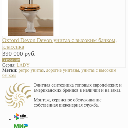
Oxford Devon Devon унитаз с высоким бачком,
классика
390 000 руб.
В корзину
Серия:
LADY
Метки:
ретро унитаз
,
дорогие унитазы
,
унитаз с высоким
бачком
Элитная сантехника топовых европейских и
американских брендов в наличии и на заказ.
Монтаж, сервисное обслуживание,
собственная инженерная служба.