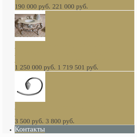
190 000 руб.
221 000 руб.
Gondola GAIA консоль 140 см для ванной в
стиле барокко, из массива дерева, светло
коричневый матовый окрас + серебро
1 250 000 руб.
1 719 501 руб.
Khala Colombo аксессуары (серия) В
НАЛИЧИИ
3 500 руб.
3 800 руб.
Контакты