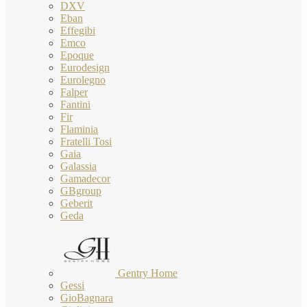
DXV
Eban
Effegibi
Emco
Epoque
Eurodesign
Eurolegno
Falper
Fantini
Fir
Flaminia
Fratelli Tosi
Gaia
Galassia
Gamadecor
GBgroup
Geberit
Geda
Gentry Home
Gessi
GioBagnara