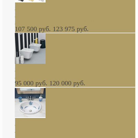
Cassia Duravit врезная сверху кухонная
керамическая мойка 1160 x 510 мм белая,
серая, черная, бежевая В НАЛИЧИИ
107 500 руб.
123 975 руб.
Cow ArtCeram унитаз навесной и биде
навесное КОМПЛЕКТ
95 000 руб.
120 000 руб.
Decorated Bathroom раковина овальная
встраиваемая для ванной с рисунком синяя
роза В НАЛИЧИИ