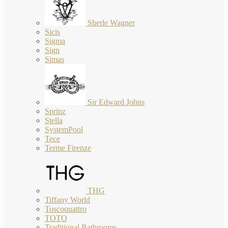
Sherle Wagner
Sicis
Sigma
Sign
Simas
Sir Edward Johns
Sprinz
Stella
SystemPool
Tece
Terme Firenze
THG
Tiffany World
Toscoquattro
TOTO
Traditional Bathrooms