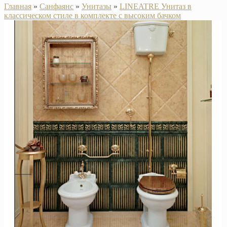
Главная
»
Санфаянс
»
Унитазы
»
LINEATRE Унитаз в
классическом стиле в комплекте с высоким бачком