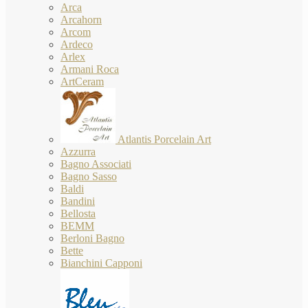
Arca
Arcahorn
Arcom
Ardeco
Arlex
Armani Roca
ArtCeram
Atlantis Porcelain Art
Azzurra
Bagno Associati
Bagno Sasso
Baldi
Bandini
Bellosta
BEMM
Berloni Bagno
Bette
Bianchini Capponi