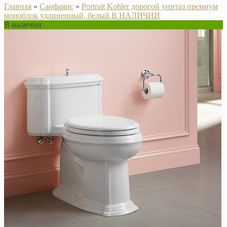
Главная
»
Санфаянс
»
Portrait Kohler дорогой унитаз премиум
моноблок удлиненный, белый В НАЛИЧИИ
В наличии