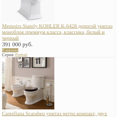
Memoirs Stately KOHLER K-6428 дорогой унитаз
моноблок премиум класса, классика, белый и
черный
391 000 руб.
В корзину
Серия:
Portrait
Castellana Scarabeo унитаз ретро компакт, двух