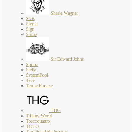
Sherle Wagner
Sicis
Sigma
Sign
Simas
Sir Edward Johns
Sprinz
Stella
SystemPool
Tece
Terme Firenze
THG
Tiffany World
Toscoquattro
TOTO
Traditional Bathrooms