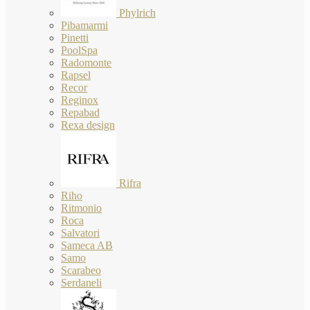
Phylrich
Pibamarmi
Pinetti
PoolSpa
Radomonte
Rapsel
Recor
Reginox
Repabad
Rexa design
Rifra
Riho
Ritmonio
Roca
Salvatori
Sameca AB
Samo
Scarabeo
Serdaneli