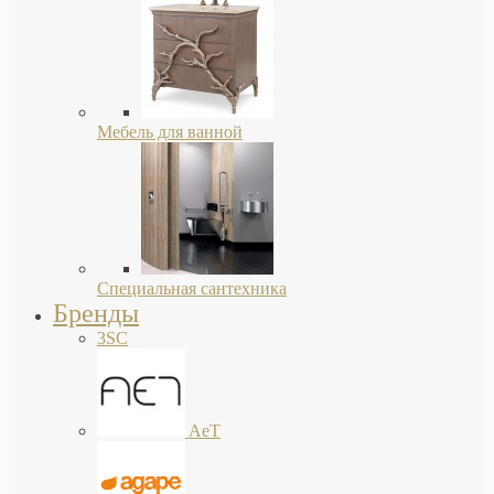
Мебель для ванной
Специальная сантехника
Бренды
3SC
AeT