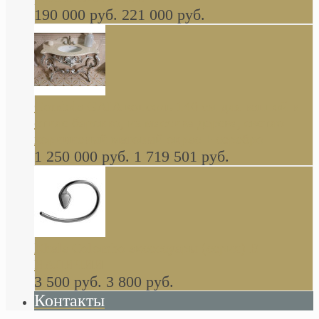
190 000 руб.
221 000 руб.
Gondola GAIA консоль 140 см для ванной в
стиле барокко, из массива дерева, светло
коричневый матовый окрас + серебро
1 250 000 руб.
1 719 501 руб.
Khala Colombo аксессуары (серия) В
НАЛИЧИИ
3 500 руб.
3 800 руб.
Контакты