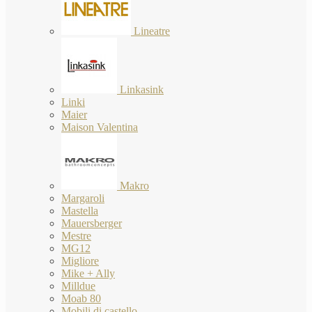
Lineatre
Linkasink
Linki
Maier
Maison Valentina
Makro
Margaroli
Mastella
Mauersberger
Mestre
MG12
Migliore
Mike + Ally
Milldue
Moab 80
Mobili di castello