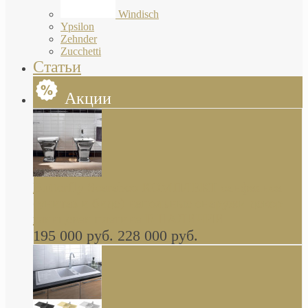
Windisch
Ypsilon
Zehnder
Zucchetti
Статьи
Акции
Butterfly Scarabeo КОМПЛЕКТ санфаянса
(унитаз и биде) напольные снаружи декор
глянцевая платина В НАЛИЧИИ
195 000 руб.
228 000 руб.