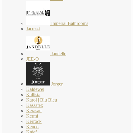
Imperial Bathrooms
Jacuzzi
Jandelle
JEE-O
Jorger
Kaldewei
Kallista
Karol | Blu Bleu
Kassatex
Kerasan
Kermi
Kerrock
Keuco
Knief