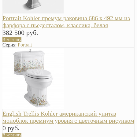
Portrait Kohler премум раковина 686 х 492 мм из
фарфора с пьедесталом, классика, белая
382 500 руб.
В корзину
Серия:
Portrait
English Trellis Kohler американский унитаз
моноблок премиум уровня с цветочным рисунком
0 руб.
В корзину