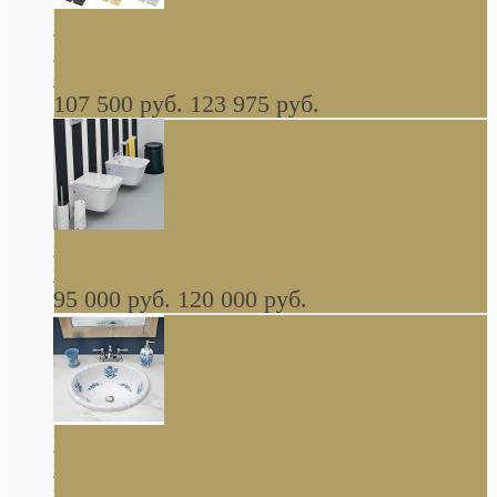
Cassia Duravit врезная сверху кухонная
керамическая мойка 1160 x 510 мм белая,
серая, черная, бежевая В НАЛИЧИИ
107 500 руб.
123 975 руб.
Cow ArtCeram унитаз навесной и биде
навесное КОМПЛЕКТ
95 000 руб.
120 000 руб.
Decorated Bathroom раковина овальная
встраиваемая для ванной с рисунком синяя
роза В НАЛИЧИИ