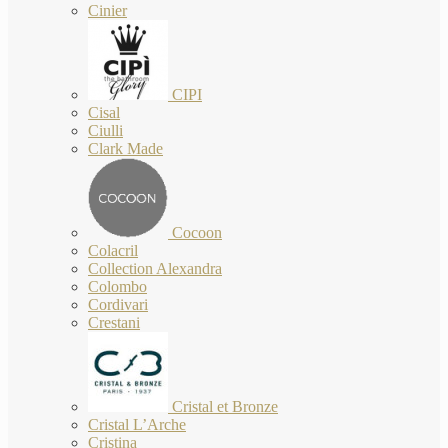
Cinier
CIPI
Cisal
Ciulli
Clark Made
Cocoon
Colacril
Collection Alexandra
Colombo
Cordivari
Crestani
Cristal et Bronze
Cristal L’Arche
Cristina