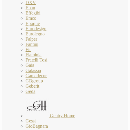
DXV
Eban
Effegibi
Emco
Epoque
Eurodesign
Eurolegno
Falper
Fantini
Fir
Flaminia
Fratelli Tosi
Gaia
Galassia
Gamadecor
GBgroup
Geberit
Geda
Gentry Home
Gessi
GioBagnara