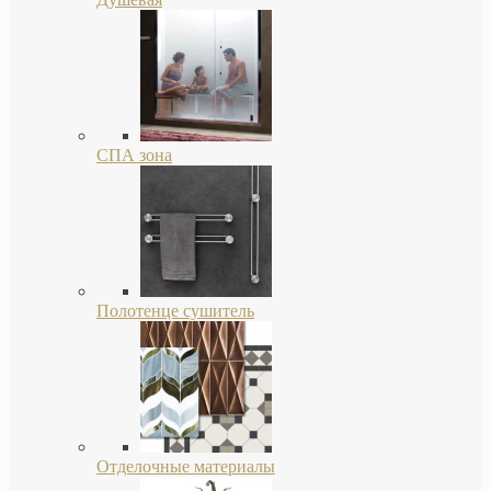
СПА зона
Полотенце сушитель
Отделочные материалы