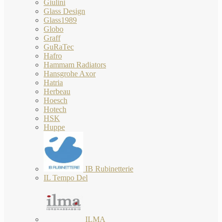
Giulini
Glass Design
Glass1989
Globo
Graff
GuRaTec
Hafro
Hammam Radiators
Hansgrohe Axor
Hatria
Herbeau
Hoesch
Hotech
HSK
Huppe
IB Rubinetterie
IL Tempo Del
ILMA