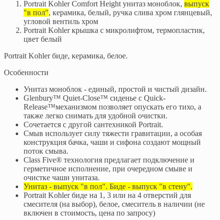
Portrait Kohler Comfort Height унитаз моноблок,
выпуск
"в пол"
, керамика, белый, ручка слива хром глянцевый,
угловой вентиль хром
Portrait Kohler крышка с микролифтом, термопластик,
цвет белый
Portrait Kohler биде, керамика, белое.
Особенности
Унитаз моноблок - единый, простой и чистый дизайн.
Glenbury™ Quiet-Close™ сиденье с Quick-
Release™механизмом позволяет опускать его тихо, а
также легко снимать для удобной очистки.
Сочетается с другой сантехникой Portrait.
Смыв использует силу тяжести гравитации, а особая
конструкция бачка, чаши и сифона создают мощный
поток смыва.
Class Five® технология предлагает подключение и
герметичное исполнение, при очередном смыве и
очистке чаши унитаза.
Унитаз - выпуск "в пол". Биде - выпуск "в стену".
Portrait Kohler биде на 1, 3 или на 4 отверстий для
смесителя (на выбор), белое, смеситель в наличии (не
включен в стоимость, цена по запросу)