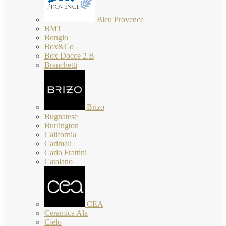
Bleu Provence
BMT
Bongio
Box&Co
Box Docce 2.B
Branchetti
Brizo
Bugnatese
Burlington
California
Carimali
Carlo Frattini
Catalano
CEA
Ceramica Ala
Cielo