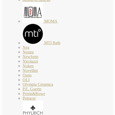
MOMA
MTI Bath
Nea
Neutra
Newform
Nicolazzi
Noken
Novellini
Oasis
OLI
Olympia Ceramica
P.E. Guerin
Perrin&Rowe
Petracer