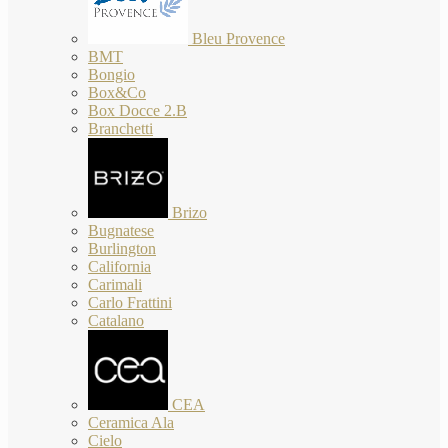
Bleu Provence
BMT
Bongio
Box&Co
Box Docce 2.B
Branchetti
Brizo
Bugnatese
Burlington
California
Carimali
Carlo Frattini
Catalano
CEA
Ceramica Ala
Cielo