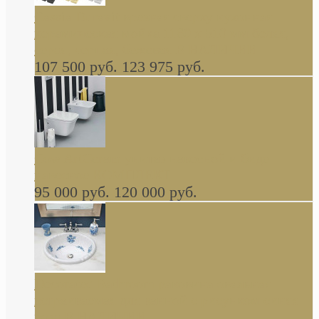
Cassia Duravit врезная сверху кухонная
керамическая мойка 1160 x 510 мм белая,
серая, черная, бежевая В НАЛИЧИИ
107 500 руб.
123 975 руб.
Cow ArtCeram унитаз навесной и биде
навесное КОМПЛЕКТ
95 000 руб.
120 000 руб.
Decorated Bathroom раковина овальная
встраиваемая для ванной с рисунком синяя
роза В НАЛИЧИИ