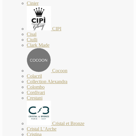
Cinier
CIPI
Cisal
Ciulli
Clark Made
Cocoon
Colacril
Collection Alexandra
Colombo
Cordivari
Crestani
Cristal et Bronze
Cristal L’Arche
Cristina