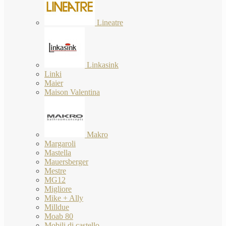
Lineatre
Linkasink
Linki
Maier
Maison Valentina
Makro
Margaroli
Mastella
Mauersberger
Mestre
MG12
Migliore
Mike + Ally
Milldue
Moab 80
Mobili di castello