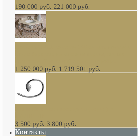
190 000 руб.
221 000 руб.
Gondola GAIA консоль 140 см для ванной в
стиле барокко, из массива дерева, светло
коричневый матовый окрас + серебро
1 250 000 руб.
1 719 501 руб.
Khala Colombo аксессуары (серия) В
НАЛИЧИИ
3 500 руб.
3 800 руб.
Контакты