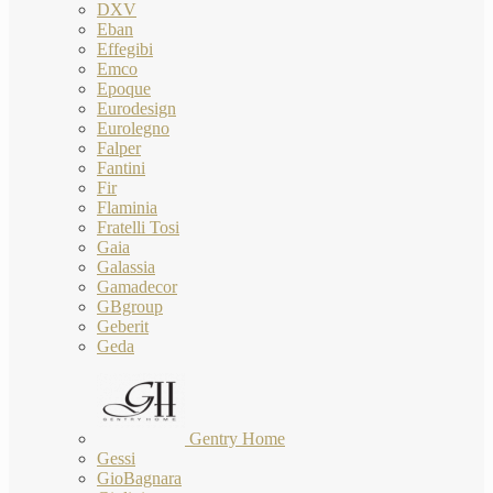
DXV
Eban
Effegibi
Emco
Epoque
Eurodesign
Eurolegno
Falper
Fantini
Fir
Flaminia
Fratelli Tosi
Gaia
Galassia
Gamadecor
GBgroup
Geberit
Geda
Gentry Home
Gessi
GioBagnara