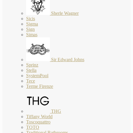
Sherle Wagner
Sicis
Sigma
Sign
Simas
Sir Edward Johns
Sprinz
Stella
SystemPool
Tece
Terme Firenze
THG
Tiffany World
Toscoquattro
TOTO
Traditional Bathrooms