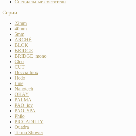
Специальные смесители
Серии
22mm
40mm
5mm
ARCHÈ
BLOK
BRIDGE
BRIDGE_mono
Cleo
CUT
Doccia Inox
Hedo
Line
Nanotech
OKAY
PALMA
PAO_joy
PAO_SPA
Philo
PICCADILLY
Quadra
Termo Shower