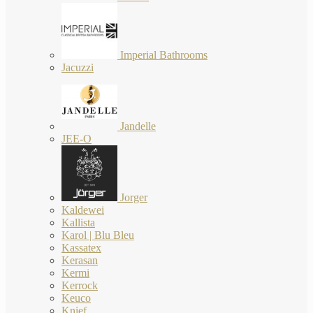
Imperial Bathrooms
Jacuzzi
Jandelle
JEE-O
Jorger
Kaldewei
Kallista
Karol | Blu Bleu
Kassatex
Kerasan
Kermi
Kerrock
Keuco
Knief