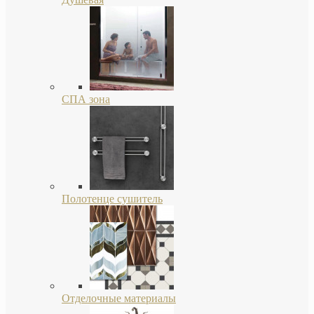
СПА зона
Полотенце сушитель
Отделочные материалы