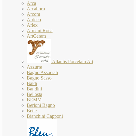
Arca
Arcahorn
Arcom
Ardeco
Arlex
Armani Roca
ArtCeram
Atlantis Porcelain Art
Azzurra
Bagno Associati
Bagno Sasso
Baldi
Bandini
Bellosta
BEMM
Berloni Bagno
Bette
Bianchini Capponi