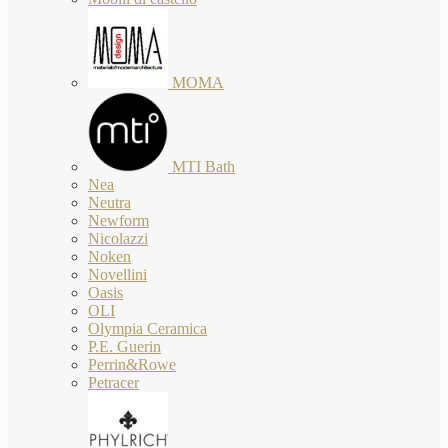
MOMA
MTI Bath
Nea
Neutra
Newform
Nicolazzi
Noken
Novellini
Oasis
OLI
Olympia Ceramica
P.E. Guerin
Perrin&Rowe
Petracer