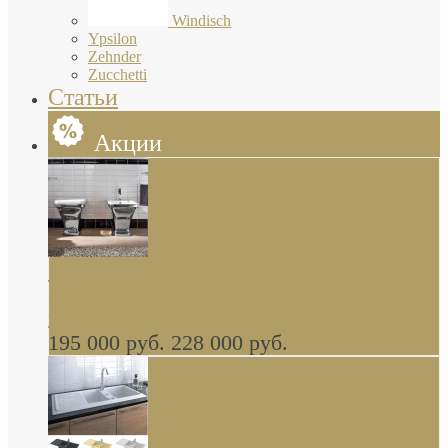
Windisch
Ypsilon
Zehnder
Zucchetti
Статьи
Акции
Butterfly Scarabeo КОМПЛЕКТ санфаянса
(унитаз и биде) напольные снаружи декор
глянцевая платина В НАЛИЧИИ
195 000 руб.
228 000 руб.