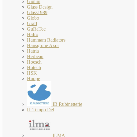
Giulini
Glass Design
Glass1989
Globo
Graff
GuRaTec
Hafro
Hammam Radiators
Hansgrohe Axor
Hatria
Herbeau
Hoesch
Hotech
HSK
Huppe
IB Rubinetterie
IL Tempo Del
ILMA