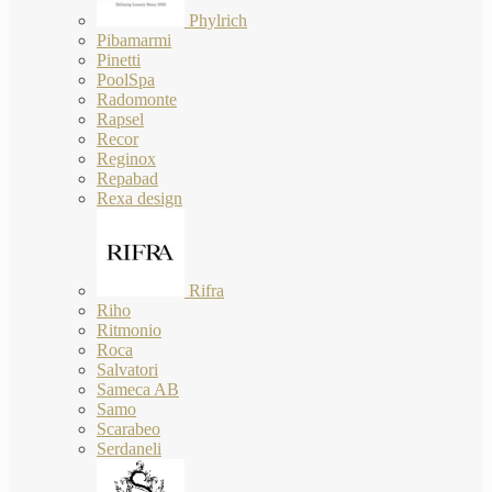
Phylrich
Pibamarmi
Pinetti
PoolSpa
Radomonte
Rapsel
Recor
Reginox
Repabad
Rexa design
Rifra
Riho
Ritmonio
Roca
Salvatori
Sameca AB
Samo
Scarabeo
Serdaneli