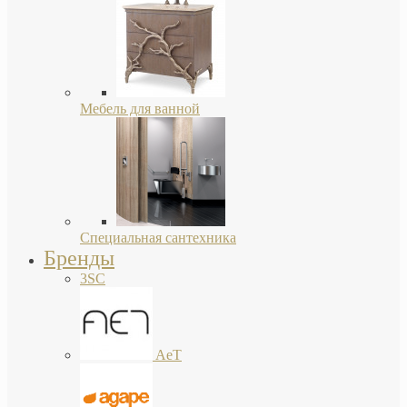
Мебель для ванной
Специальная сантехника
Бренды
3SC
AeT