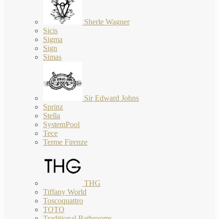
Sherle Wagner
Sicis
Sigma
Sign
Simas
Sir Edward Johns
Sprinz
Stella
SystemPool
Tece
Terme Firenze
THG
Tiffany World
Toscoquattro
TOTO
Traditional Bathrooms