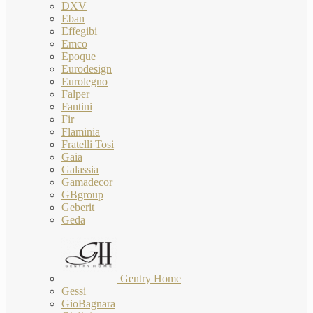
DXV
Eban
Effegibi
Emco
Epoque
Eurodesign
Eurolegno
Falper
Fantini
Fir
Flaminia
Fratelli Tosi
Gaia
Galassia
Gamadecor
GBgroup
Geberit
Geda
Gentry Home
Gessi
GioBagnara