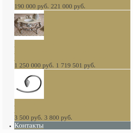
190 000 руб.
221 000 руб.
Gondola GAIA консоль 140 см для ванной в
стиле барокко, из массива дерева, светло
коричневый матовый окрас + серебро
1 250 000 руб.
1 719 501 руб.
Khala Colombo аксессуары (серия) В
НАЛИЧИИ
3 500 руб.
3 800 руб.
Контакты