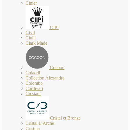
Cinier
CIPI
Cisal
Ciulli
Clark Made
Cocoon
Colacril
Collection Alexandra
Colombo
Cordivari
Crestani
Cristal et Bronze
Cristal L’Arche
Cristina