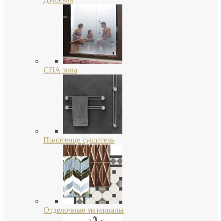
СПА зона
Полотенце сушитель
Отделочные материалы