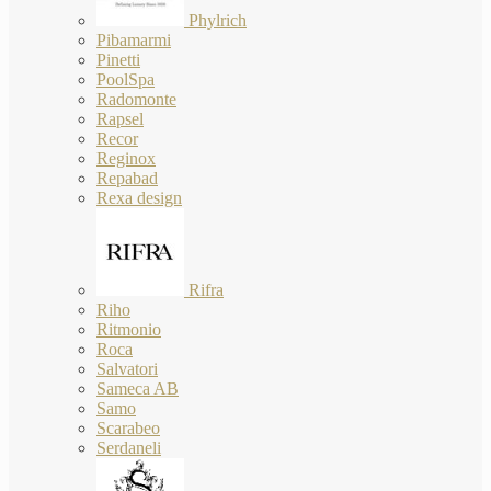
Phylrich
Pibamarmi
Pinetti
PoolSpa
Radomonte
Rapsel
Recor
Reginox
Repabad
Rexa design
Rifra
Riho
Ritmonio
Roca
Salvatori
Sameca AB
Samo
Scarabeo
Serdaneli