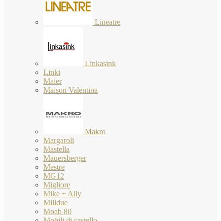
Lineatre
Linkasink
Linki
Maier
Maison Valentina
Makro
Margaroli
Mastella
Mauersberger
Mestre
MG12
Migliore
Mike + Ally
Milldue
Moab 80
Mobili di castello