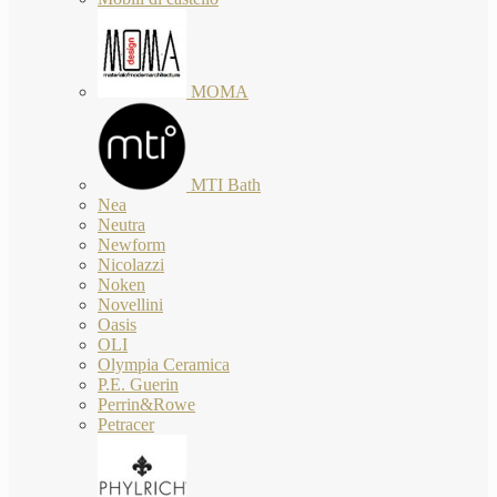
MOMA
MTI Bath
Nea
Neutra
Newform
Nicolazzi
Noken
Novellini
Oasis
OLI
Olympia Ceramica
P.E. Guerin
Perrin&Rowe
Petracer