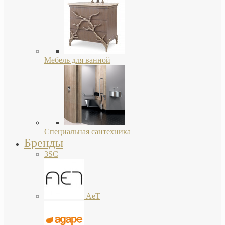
Мебель для ванной
Специальная сантехника
Бренды
3SC
AeT