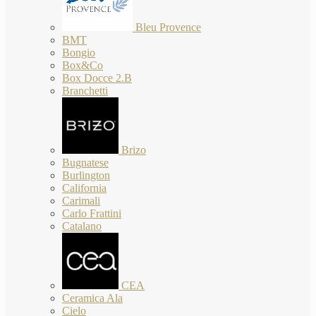
Bleu Provence
BMT
Bongio
Box&Co
Box Docce 2.B
Branchetti
Brizo
Bugnatese
Burlington
California
Carimali
Carlo Frattini
Catalano
CEA
Ceramica Ala
Cielo