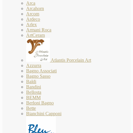
Arca
Arcahorn
Arcom
Ardeco
Arlex
Armani Roca
ArtCeram
Atlantis Porcelain Art
Azzurra
Bagno Associati
Bagno Sasso
Baldi
Bandini
Bellosta
BEMM
Berloni Bagno
Bette
Bianchini Capponi