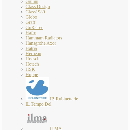
Giulini
Glass Design
Glass1989
Globo
Graff
GuRaTec
Hafro
Hammam Radiators
Hansgrohe Axor
Hatria
Herbeau
Hoesch
Hotech
HSK
Huppe
IB Rubinetterie
IL Tempo Del
ILMA