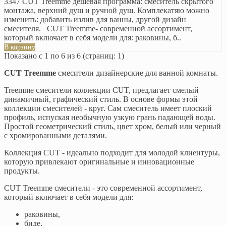
3347 CUT Treemme дешевая программа: смеситель скрытого
монтажа, верхний душ и ручной душ. Комплекатяю можно
изменить: добавить излив для ванны, другой дизайн
смесителя. CUT Treemme- современной ассортимент,
который включает в себя модели для: раковины, б..
В корзину
Показано с 1 по 6 из 6 (страниц: 1)
CUT Treemme
смесители дизайнерские для ванной комнаты.
Treemme смесители коллекции CUT, предлагает смелый
динамичный, графический стиль. В основе формы этой
коллекции смесителей - круг. Сам смеситель имеет плоский
профиль, испуская необычную узкую грань падающей воды.
Простой геометрический стиль, цвет хром, белый или черный
с хромированными деталями.
Коллекция CUT - идеально подходит для молодой клиентуры,
которую привлекают оригинальные и инновационные
продукты.
CUT Treemme смесители - это современной ассортимент,
который включает в себя модели для:
раковины,
биде,