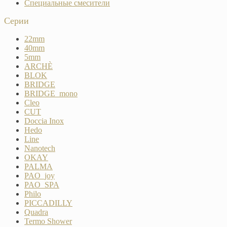
Специальные смесители
Серии
22mm
40mm
5mm
ARCHÈ
BLOK
BRIDGE
BRIDGE_mono
Cleo
CUT
Doccia Inox
Hedo
Line
Nanotech
OKAY
PALMA
PAO_joy
PAO_SPA
Philo
PICCADILLY
Quadra
Termo Shower