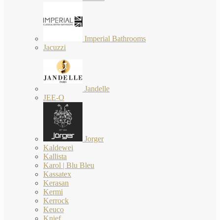
Imperial Bathrooms
Jacuzzi
Jandelle
JEE-O
Jorger
Kaldewei
Kallista
Karol | Blu Bleu
Kassatex
Kerasan
Kermi
Kerrock
Keuco
Knief