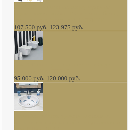
Cassia Duravit врезная сверху кухонная
керамическая мойка 1160 x 510 мм белая,
серая, черная, бежевая В НАЛИЧИИ
107 500 руб.
123 975 руб.
Cow ArtCeram унитаз навесной и биде
навесное КОМПЛЕКТ
95 000 руб.
120 000 руб.
Decorated Bathroom раковина овальная
встраиваемая для ванной с рисунком синяя
роза В НАЛИЧИИ