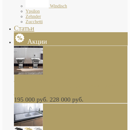
Windisch
Ypsilon
Zehnder
Zucchetti
Статьи
Акции
Butterfly Scarabeo КОМПЛЕКТ санфаянса
(унитаз и биде) напольные снаружи декор
глянцевая платина В НАЛИЧИИ
195 000 руб.
228 000 руб.