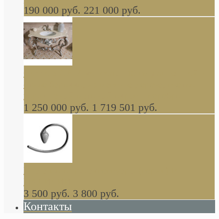
190 000 руб.
221 000 руб.
Gondola GAIA консоль 140 см для ванной в
стиле барокко, из массива дерева, светло
коричневый матовый окрас + серебро
1 250 000 руб.
1 719 501 руб.
Khala Colombo аксессуары (серия) В
НАЛИЧИИ
3 500 руб.
3 800 руб.
Контакты