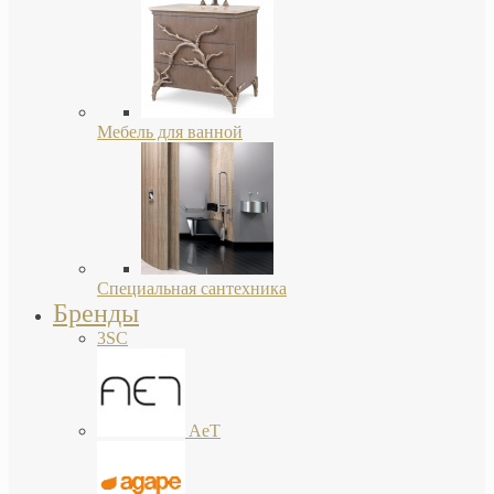
Мебель для ванной
Специальная сантехника
Бренды
3SC
AeT