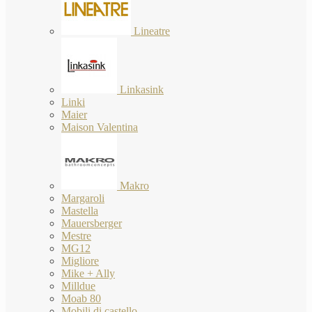
Lineatre
Linkasink
Linki
Maier
Maison Valentina
Makro
Margaroli
Mastella
Mauersberger
Mestre
MG12
Migliore
Mike + Ally
Milldue
Moab 80
Mobili di castello