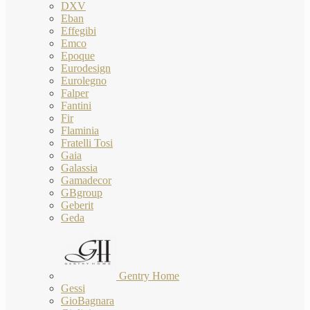
DXV
Eban
Effegibi
Emco
Epoque
Eurodesign
Eurolegno
Falper
Fantini
Fir
Flaminia
Fratelli Tosi
Gaia
Galassia
Gamadecor
GBgroup
Geberit
Geda
Gentry Home
Gessi
GioBagnara