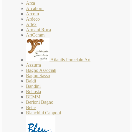
Arca
Arcahorn
Arcom
Ardeco
Arlex
Armani Roca
ArtCeram
Atlantis Porcelain Art
Azzurra
Bagno Associati
Bagno Sasso
Baldi
Bandini
Bellosta
BEMM
Berloni Bagno
Bette
Bianchini Capponi