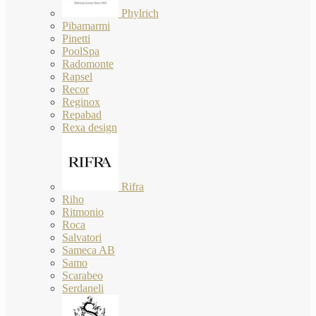
Phylrich
Pibamarmi
Pinetti
PoolSpa
Radomonte
Rapsel
Recor
Reginox
Repabad
Rexa design
Rifra
Riho
Ritmonio
Roca
Salvatori
Sameca AB
Samo
Scarabeo
Serdaneli