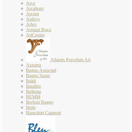
Arca
Arcahorn
Arcom
Ardeco
Arlex
Armani Roca
ArtCeram
Atlantis Porcelain Art
Azzurra
Bagno Associati
Bagno Sasso
Baldi
Bandini
Bellosta
BEMM
Berloni Bagno
Bette
Bianchini Capponi