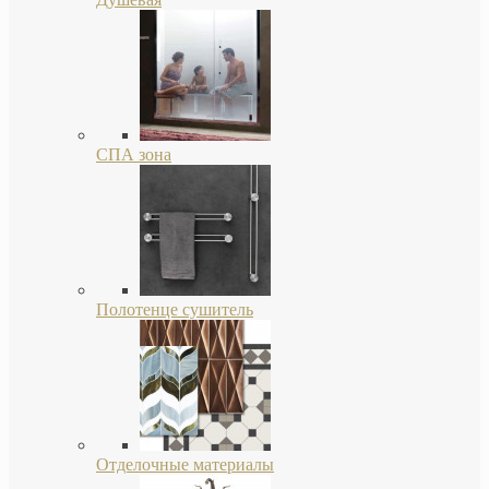
СПА зона
Полотенце сушитель
Отделочные материалы