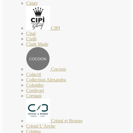
Cinier
CIPI
Cisal
Ciulli
Clark Made
Cocoon
Colacril
Collection Alexandra
Colombo
Cordivari
Crestani
Cristal et Bronze
Cristal L’Arche
Cristina