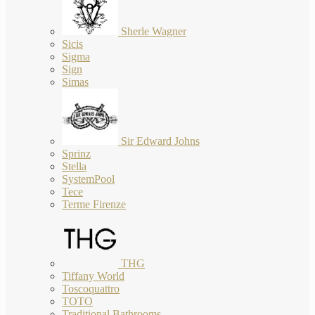
Sherle Wagner
Sicis
Sigma
Sign
Simas
Sir Edward Johns
Sprinz
Stella
SystemPool
Tece
Terme Firenze
THG
Tiffany World
Toscoquattro
TOTO
Traditional Bathrooms