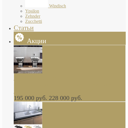
Windisch
Ypsilon
Zehnder
Zucchetti
Статьи
Акции
Butterfly Scarabeo КОМПЛЕКТ санфаянса
(унитаз и биде) напольные снаружи декор
глянцевая платина В НАЛИЧИИ
195 000 руб.
228 000 руб.