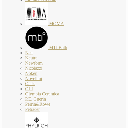
MOMA
MTI Bath
Nea
Neutra
Newform
Nicolazzi
Noken
Novellini
Oasis
OLI
Olympia Ceramica
P.E. Guerin
Perrin&Rowe
Petracer