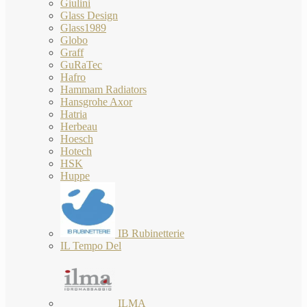
Giulini
Glass Design
Glass1989
Globo
Graff
GuRaTec
Hafro
Hammam Radiators
Hansgrohe Axor
Hatria
Herbeau
Hoesch
Hotech
HSK
Huppe
IB Rubinetterie
IL Tempo Del
ILMA