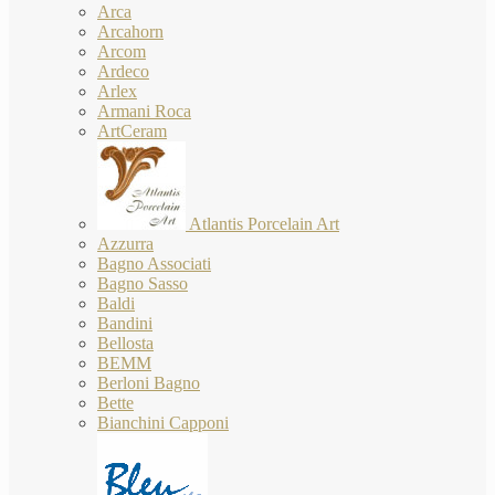
Arca
Arcahorn
Arcom
Ardeco
Arlex
Armani Roca
ArtCeram
Atlantis Porcelain Art
Azzurra
Bagno Associati
Bagno Sasso
Baldi
Bandini
Bellosta
BEMM
Berloni Bagno
Bette
Bianchini Capponi