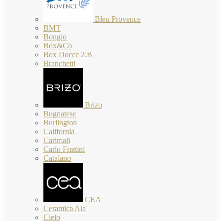
Bleu Provence
BMT
Bongio
Box&Co
Box Docce 2.B
Branchetti
Brizo
Bugnatese
Burlington
California
Carimali
Carlo Frattini
Catalano
CEA
Ceramica Ala
Cielo