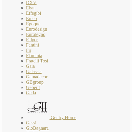
DXV
Eban
Effegibi
Emco
Epoque
Eurodesign
Eurolegno
Falper
Fantini
Fir
Flaminia
Fratelli Tosi
Gaia
Galassia
Gamadecor
GBgroup
Geberit
Geda
Gentry Home
Gessi
GioBagnara