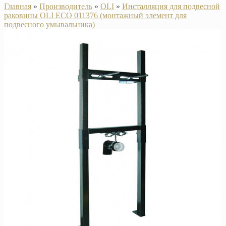
Главная
»
Производитель
»
OLI
»
Инсталляция для подвесной
раковины OLI ECO 011376 (монтажный элемент для
подвесного умывальника)