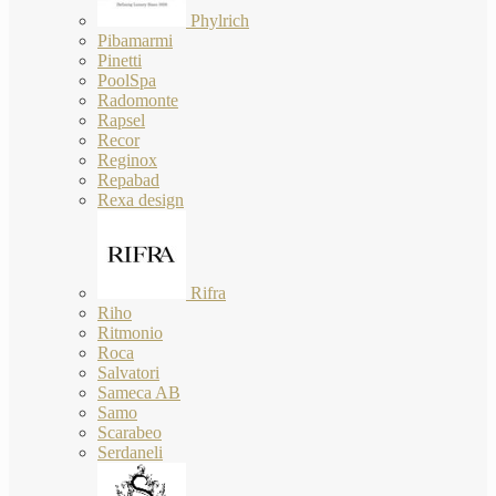
Phylrich
Pibamarmi
Pinetti
PoolSpa
Radomonte
Rapsel
Recor
Reginox
Repabad
Rexa design
Rifra
Riho
Ritmonio
Roca
Salvatori
Sameca AB
Samo
Scarabeo
Serdaneli