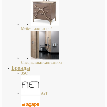
Мебель для ванной
Специальная сантехника
Бренды
3SC
AeT