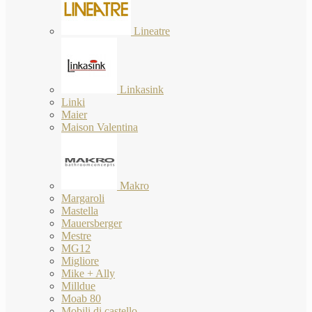
Lineatre
Linkasink
Linki
Maier
Maison Valentina
Makro
Margaroli
Mastella
Mauersberger
Mestre
MG12
Migliore
Mike + Ally
Milldue
Moab 80
Mobili di castello