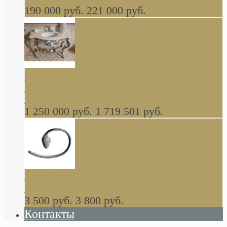
190 000 руб.
221 000 руб.
Gondola GAIA консоль 140 см для ванной в
стиле барокко, из массива дерева, светло
коричневый матовый окрас + серебро
1 250 000 руб.
1 719 501 руб.
Khala Colombo аксессуары (серия) В
НАЛИЧИИ
3 500 руб.
3 800 руб.
Контакты