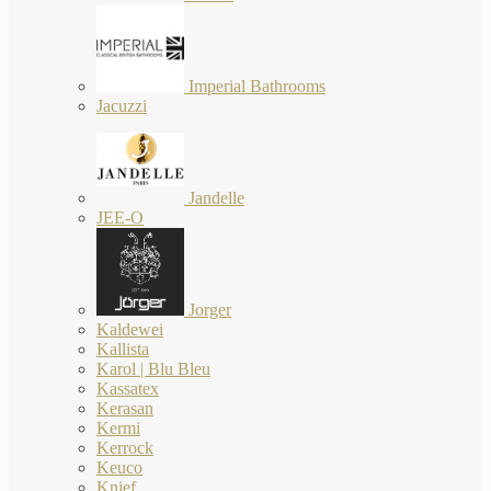
Imperial Bathrooms
Jacuzzi
Jandelle
JEE-O
Jorger
Kaldewei
Kallista
Karol | Blu Bleu
Kassatex
Kerasan
Kermi
Kerrock
Keuco
Knief