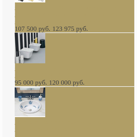
Cassia Duravit врезная сверху кухонная
керамическая мойка 1160 x 510 мм белая,
серая, черная, бежевая В НАЛИЧИИ
107 500 руб.
123 975 руб.
Cow ArtCeram унитаз навесной и биде
навесное КОМПЛЕКТ
95 000 руб.
120 000 руб.
Decorated Bathroom раковина овальная
встраиваемая для ванной с рисунком синяя
роза В НАЛИЧИИ