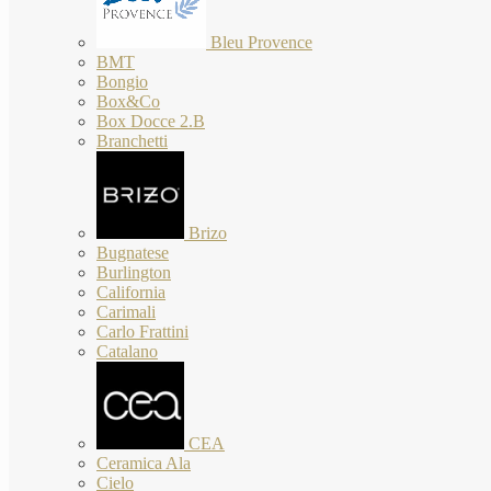
Bleu Provence
BMT
Bongio
Box&Co
Box Docce 2.B
Branchetti
Brizo
Bugnatese
Burlington
California
Carimali
Carlo Frattini
Catalano
CEA
Ceramica Ala
Cielo