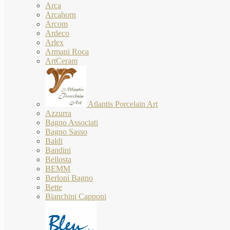
Arca
Arcahorn
Arcom
Ardeco
Arlex
Armani Roca
ArtCeram
Atlantis Porcelain Art
Azzurra
Bagno Associati
Bagno Sasso
Baldi
Bandini
Bellosta
BEMM
Berloni Bagno
Bette
Bianchini Capponi