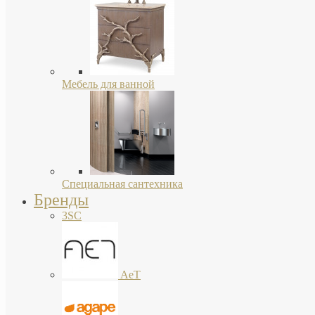
Мебель для ванной
Специальная сантехника
Бренды
3SC
AeT