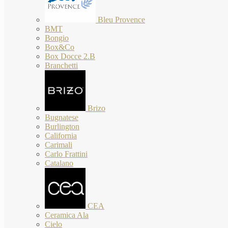
Bleu Provence
BMT
Bongio
Box&Co
Box Docce 2.B
Branchetti
Brizo
Bugnatese
Burlington
California
Carimali
Carlo Frattini
Catalano
CEA
Ceramica Ala
Cielo