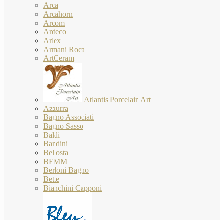
Arca
Arcahorn
Arcom
Ardeco
Arlex
Armani Roca
ArtCeram
Atlantis Porcelain Art
Azzurra
Bagno Associati
Bagno Sasso
Baldi
Bandini
Bellosta
BEMM
Berloni Bagno
Bette
Bianchini Capponi