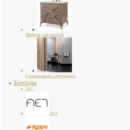
Мебель для ванной
Специальная сантехника
Бренды
3SC
AeT