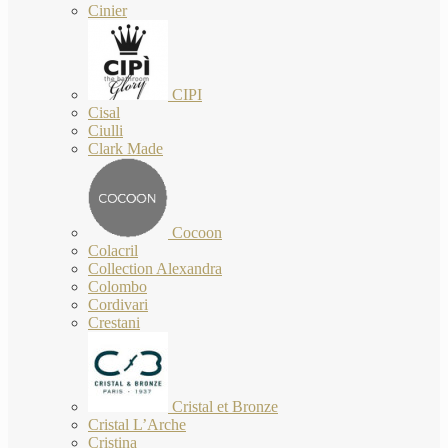
Cinier
CIPI
Cisal
Ciulli
Clark Made
Cocoon
Colacril
Collection Alexandra
Colombo
Cordivari
Crestani
Cristal et Bronze
Cristal L’Arche
Cristina