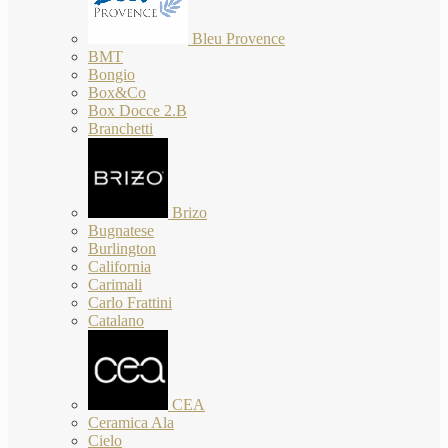
Bleu Provence
BMT
Bongio
Box&Co
Box Docce 2.B
Branchetti
Brizo
Bugnatese
Burlington
California
Carimali
Carlo Frattini
Catalano
CEA
Ceramica Ala
Cielo