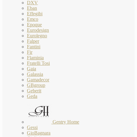
DXV
Eban
Effegibi
Emco
Epoque
Eurodesign
Eurolegno
Falper
Fantini
Fir
Flaminia
Fratelli Tosi
Gaia
Galassia
Gamadecor
GBgroup
Geberit
Geda
Gentry Home
Gessi
GioBagnara