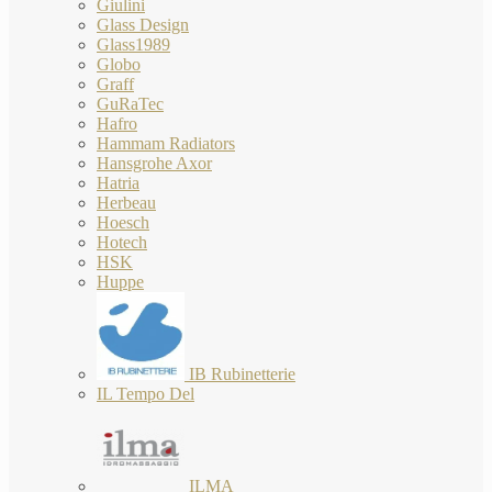
Giulini
Glass Design
Glass1989
Globo
Graff
GuRaTec
Hafro
Hammam Radiators
Hansgrohe Axor
Hatria
Herbeau
Hoesch
Hotech
HSK
Huppe
IB Rubinetterie
IL Tempo Del
ILMA