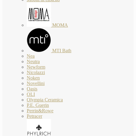
MOMA
MTI Bath
Nea
Neutra
Newform
Nicolazzi
Noken
Novellini
Oasis
OLI
Olympia Ceramica
P.E. Guerin
Perrin&Rowe
Petracer