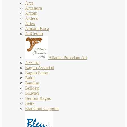
Arca
Arcahorn
Arcom
Ardeco
Arlex
Armani Roca
ArtCeram
Atlantis Porcelain Art
Azzurra
Bagno Associati
Bagno Sasso
Baldi
Bandini
Bellosta
BEMM
Berloni Bagno
Bette
Bianchini Capponi