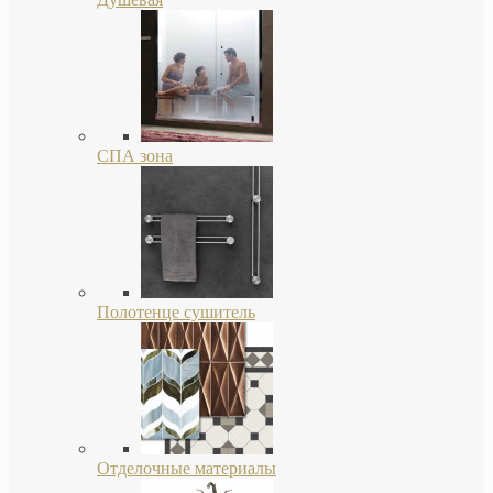
СПА зона
Полотенце сушитель
Отделочные материалы