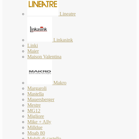
Lineatre
Linkasink
Linki
Maier
Maison Valentina
Makro
Margaroli
Mastella
Mauersberger
Mestre
MG12
Migliore
Mike + Ally
Milldue
Moab 80
Mobili di castello