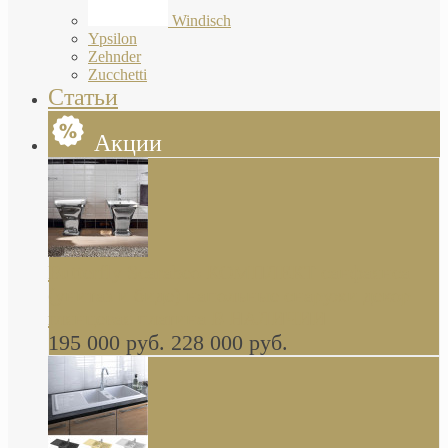
Windisch
Ypsilon
Zehnder
Zucchetti
Статьи
Акции
Butterfly Scarabeo КОМПЛЕКТ санфаянса
(унитаз и биде) напольные снаружи декор
глянцевая платина В НАЛИЧИИ
195 000 руб.
228 000 руб.