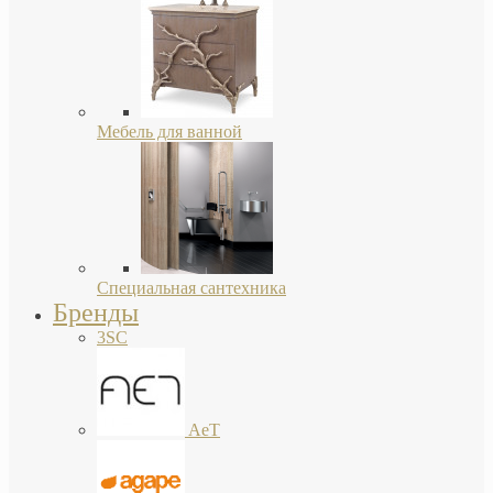
Мебель для ванной
Специальная сантехника
Бренды
3SC
AeT