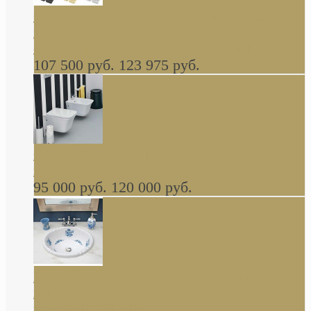
Cassia Duravit врезная сверху кухонная
керамическая мойка 1160 x 510 мм белая,
серая, черная, бежевая В НАЛИЧИИ
107 500 руб.
123 975 руб.
Cow ArtCeram унитаз навесной и биде
навесное КОМПЛЕКТ
95 000 руб.
120 000 руб.
Decorated Bathroom раковина овальная
встраиваемая для ванной с рисунком синяя
роза В НАЛИЧИИ