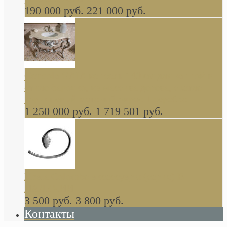
190 000 руб.
221 000 руб.
Gondola GAIA консоль 140 см для ванной в
стиле барокко, из массива дерева, светло
коричневый матовый окрас + серебро
1 250 000 руб.
1 719 501 руб.
Khala Colombo аксессуары (серия) В
НАЛИЧИИ
3 500 руб.
3 800 руб.
Контакты