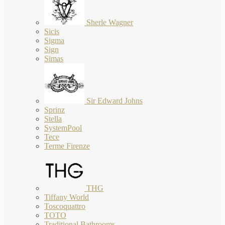
Sherle Wagner
Sicis
Sigma
Sign
Simas
Sir Edward Johns
Sprinz
Stella
SystemPool
Tece
Terme Firenze
THG
Tiffany World
Toscoquattro
TOTO
Traditional Bathrooms