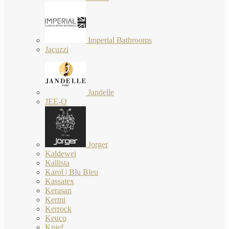
Imperial Bathrooms
Jacuzzi
Jandelle
JEE-O
Jorger
Kaldewei
Kallista
Karol | Blu Bleu
Kassatex
Kerasan
Kermi
Kerrock
Keuco
Knief