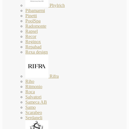
Phylrich
Pibamarmi
Pinetti
PoolSpa
Radomonte
Rapsel
Recor
Reginox
Repabad
Rexa design
Rifra
Riho
Ritmonio
Roca
Salvatori
Sameca AB
Samo
Scarabeo
Serdaneli