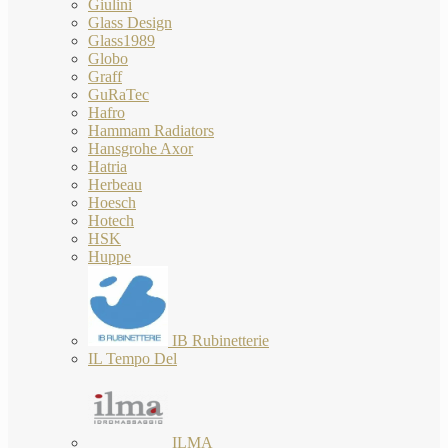
Giulini
Glass Design
Glass1989
Globo
Graff
GuRaTec
Hafro
Hammam Radiators
Hansgrohe Axor
Hatria
Herbeau
Hoesch
Hotech
HSK
Huppe
IB Rubinetterie
IL Tempo Del
ILMA