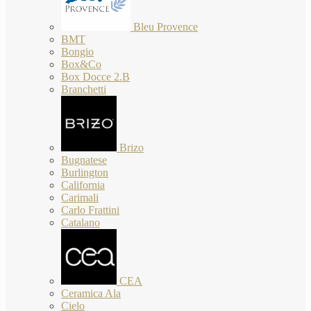
Bleu Provence
BMT
Bongio
Box&Co
Box Docce 2.B
Branchetti
Brizo
Bugnatese
Burlington
California
Carimali
Carlo Frattini
Catalano
CEA
Ceramica Ala
Cielo