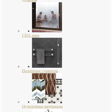
СПА зона
Полотенце сушитель
Отделочные материалы