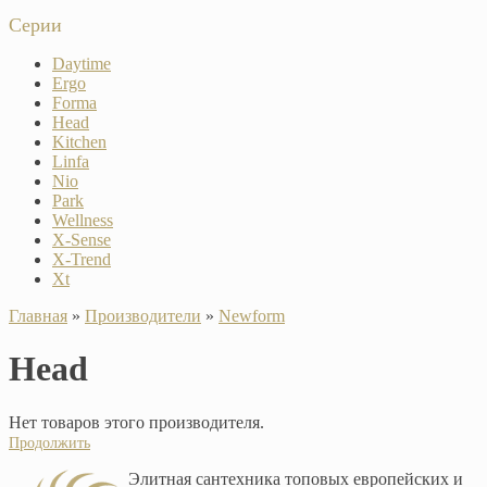
Серии
Daytime
Ergo
Forma
Head
Kitchen
Linfa
Nio
Park
Wellness
X-Sense
X-Trend
Xt
Главная
»
Производители
»
Newform
Head
Нет товаров этого производителя.
Продолжить
Элитная сантехника топовых европейских и