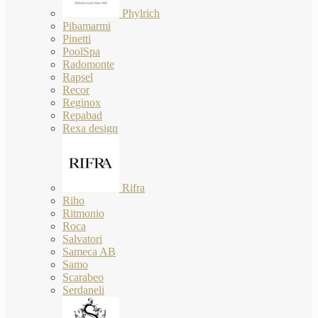
Phylrich
Pibamarmi
Pinetti
PoolSpa
Radomonte
Rapsel
Recor
Reginox
Repabad
Rexa design
Rifra
Riho
Ritmonio
Roca
Salvatori
Sameca AB
Samo
Scarabeo
Serdaneli