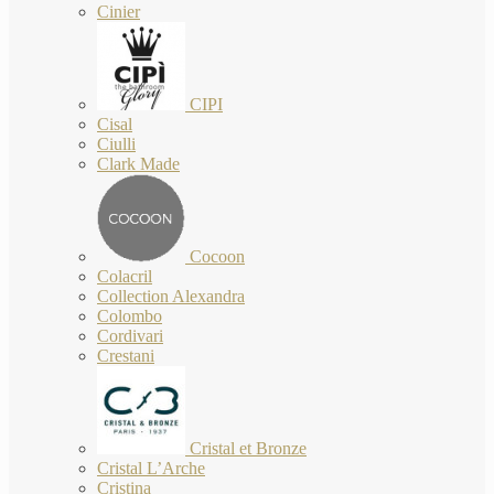
Cinier
CIPI
Cisal
Ciulli
Clark Made
Cocoon
Colacril
Collection Alexandra
Colombo
Cordivari
Crestani
Cristal et Bronze
Cristal L’Arche
Cristina