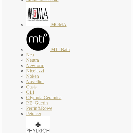
MOMA
MTI Bath
Nea
Neutra
Newform
Nicolazzi
Noken
Novellini
Oasis
OLI
Olympia Ceramica
P.E. Guerin
Perrin&Rowe
Petracer