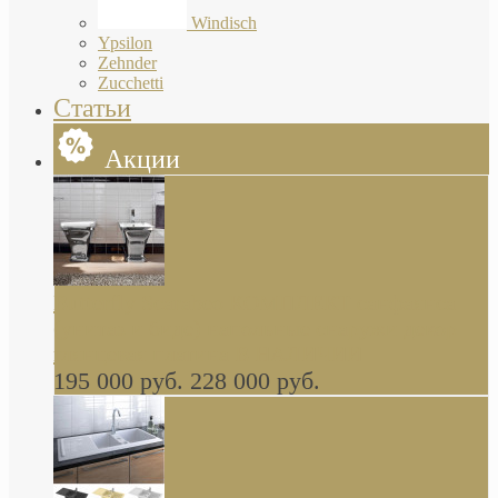
Windisch
Ypsilon
Zehnder
Zucchetti
Статьи
Акции
Butterfly Scarabeo КОМПЛЕКТ санфаянса
(унитаз и биде) напольные снаружи декор
глянцевая платина В НАЛИЧИИ
195 000 руб.
228 000 руб.