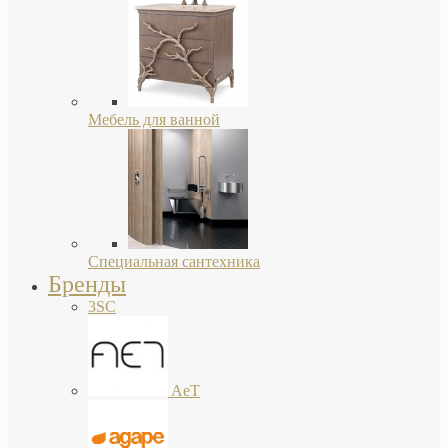
Мебель для ванной
Специальная сантехника
Бренды
3SC
AeT