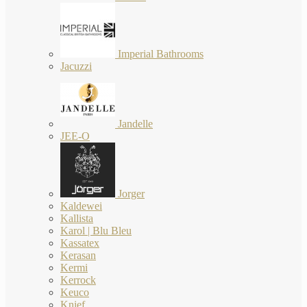
Imperial Bathrooms
Jacuzzi
Jandelle
JEE-O
Jorger
Kaldewei
Kallista
Karol | Blu Bleu
Kassatex
Kerasan
Kermi
Kerrock
Keuco
Knief