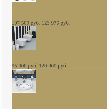
Cassia Duravit врезная сверху кухонная
керамическая мойка 1160 x 510 мм белая,
серая, черная, бежевая В НАЛИЧИИ
107 500 руб.
123 975 руб.
Cow ArtCeram унитаз навесной и биде
навесное КОМПЛЕКТ
95 000 руб.
120 000 руб.
Decorated Bathroom раковина овальная
встраиваемая для ванной с рисунком синяя
роза В НАЛИЧИИ