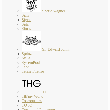
Sherle Wagner
Sicis
Sigma
Sign
Simas
Sir Edward Johns
Sprinz
Stella
SystemPool
Tece
Terme Firenze
THG
Tiffany World
Toscoquattro
TOTO
Traditional Bathrooms