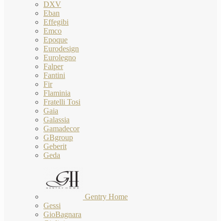
DXV
Eban
Effegibi
Emco
Epoque
Eurodesign
Eurolegno
Falper
Fantini
Fir
Flaminia
Fratelli Tosi
Gaia
Galassia
Gamadecor
GBgroup
Geberit
Geda
Gentry Home
Gessi
GioBagnara