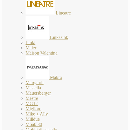
Lineatre
Linkasink
Linki
Maier
Maison Valentina
Makro
Margaroli
Mastella
Mauersberger
Mestre
MG12
Migliore
Mike + Ally
Milldue
Moab 80
Mobili di castello