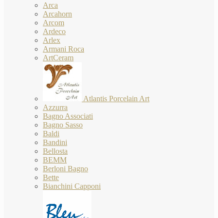
Arca
Arcahorn
Arcom
Ardeco
Arlex
Armani Roca
ArtCeram
Atlantis Porcelain Art
Azzurra
Bagno Associati
Bagno Sasso
Baldi
Bandini
Bellosta
BEMM
Berloni Bagno
Bette
Bianchini Capponi