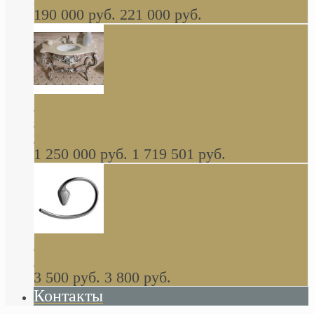
190 000 руб.
221 000 руб.
Gondola GAIA консоль 140 см для ванной в
стиле барокко, из массива дерева, светло
коричневый матовый окрас + серебро
1 250 000 руб.
1 719 501 руб.
Khala Colombo аксессуары (серия) В
НАЛИЧИИ
3 500 руб.
3 800 руб.
Контакты