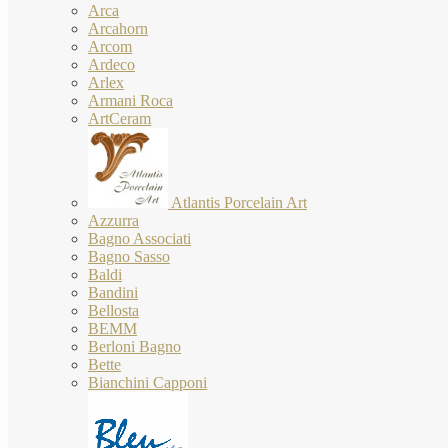
Arca
Arcahorn
Arcom
Ardeco
Arlex
Armani Roca
ArtCeram
Atlantis Porcelain Art
Azzurra
Bagno Associati
Bagno Sasso
Baldi
Bandini
Bellosta
BEMM
Berloni Bagno
Bette
Bianchini Capponi