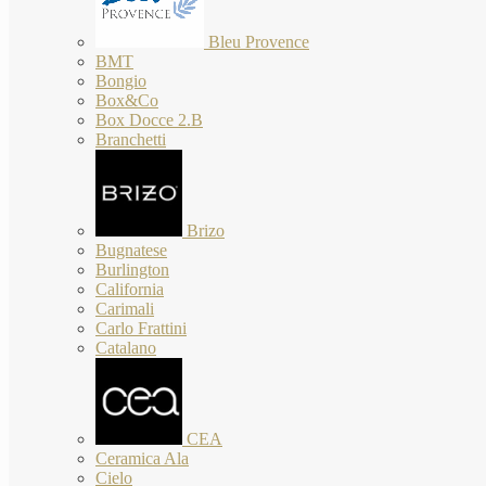
Bleu Provence
BMT
Bongio
Box&Co
Box Docce 2.B
Branchetti
Brizo
Bugnatese
Burlington
California
Carimali
Carlo Frattini
Catalano
CEA
Ceramica Ala
Cielo