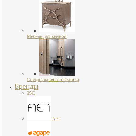
Мебель для ванной
Специальная сантехника
Бренды
3SC
AeT