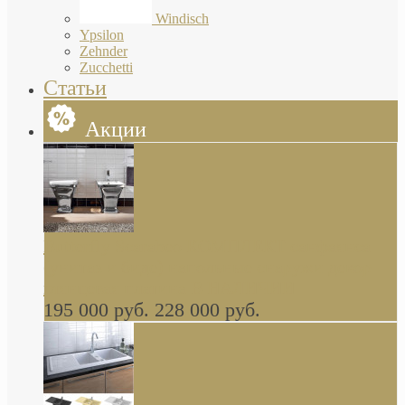
Windisch
Ypsilon
Zehnder
Zucchetti
Статьи
Акции
Butterfly Scarabeo КОМПЛЕКТ санфаянса
(унитаз и биде) напольные снаружи декор
глянцевая платина В НАЛИЧИИ
195 000 руб.
228 000 руб.