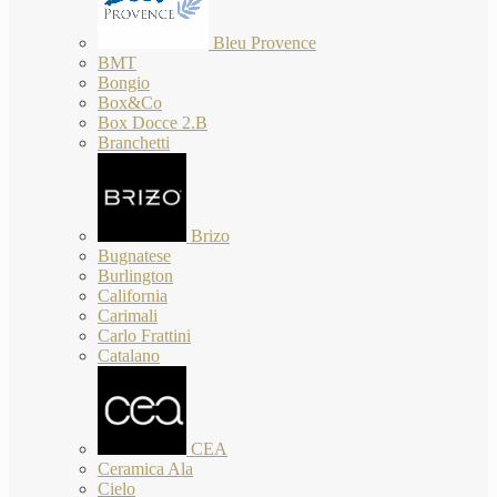
Bleu Provence
BMT
Bongio
Box&Co
Box Docce 2.B
Branchetti
Brizo
Bugnatese
Burlington
California
Carimali
Carlo Frattini
Catalano
CEA
Ceramica Ala
Cielo