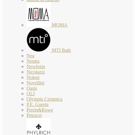
MOMA
MTI Bath
Nea
Neutra
Newform
Nicolazzi
Noken
Novellini
Oasis
OLI
Olympia Ceramica
P.E. Guerin
Perrin&Rowe
Petracer