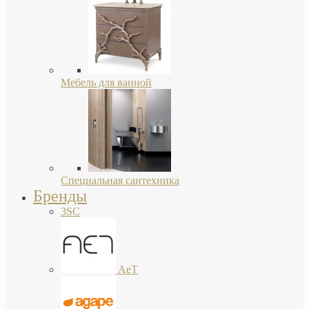
Мебель для ванной
Специальная сантехника
Бренды
3SC
AeT