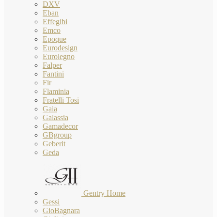
DXV
Eban
Effegibi
Emco
Epoque
Eurodesign
Eurolegno
Falper
Fantini
Fir
Flaminia
Fratelli Tosi
Gaia
Galassia
Gamadecor
GBgroup
Geberit
Geda
Gentry Home
Gessi
GioBagnara