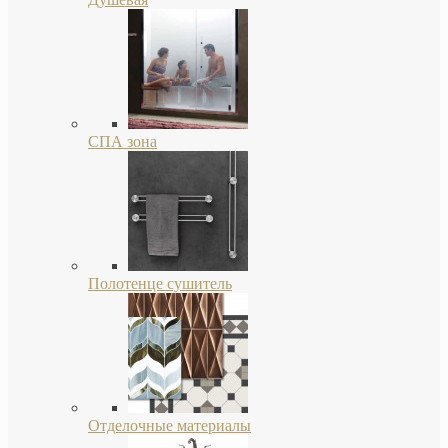
СПА зона
Полотенце сушитель
Отделочные материалы