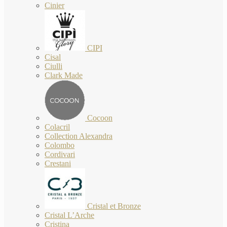
Cinier
CIPI
Cisal
Ciulli
Clark Made
Cocoon
Colacril
Collection Alexandra
Colombo
Cordivari
Crestani
Cristal et Bronze
Cristal L’Arche
Cristina