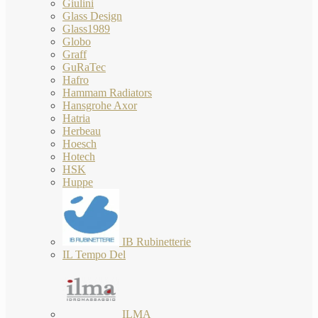
Giulini
Glass Design
Glass1989
Globo
Graff
GuRaTec
Hafro
Hammam Radiators
Hansgrohe Axor
Hatria
Herbeau
Hoesch
Hotech
HSK
Huppe
IB Rubinetterie
IL Tempo Del
ILMA