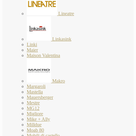
Lineatre
Linkasink
Linki
Maier
Maison Valentina
Makro
Margaroli
Mastella
Mauersberger
Mestre
MG12
Migliore
Mike + Ally
Milldue
Moab 80
Mobili di castello