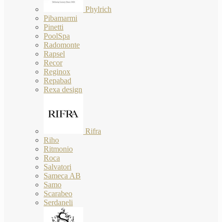
Phylrich
Pibamarmi
Pinetti
PoolSpa
Radomonte
Rapsel
Recor
Reginox
Repabad
Rexa design
Rifra
Riho
Ritmonio
Roca
Salvatori
Sameca AB
Samo
Scarabeo
Serdaneli