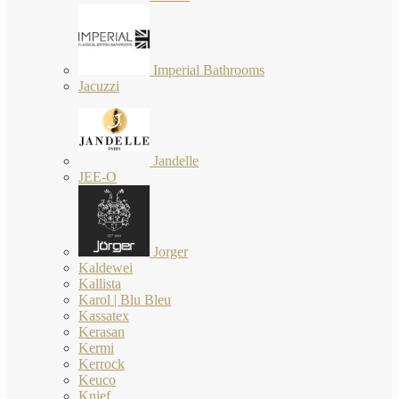
Imperial Bathrooms
Jacuzzi
Jandelle
JEE-O
Jorger
Kaldewei
Kallista
Karol | Blu Bleu
Kassatex
Kerasan
Kermi
Kerrock
Keuco
Knief