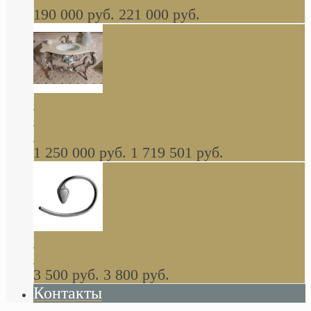
190 000 руб.
221 000 руб.
Gondola GAIA консоль 140 см для ванной в
стиле барокко, из массива дерева, светло
коричневый матовый окрас + серебро
1 250 000 руб.
1 719 501 руб.
Khala Colombo аксессуары (серия) В
НАЛИЧИИ
3 500 руб.
3 800 руб.
Контакты