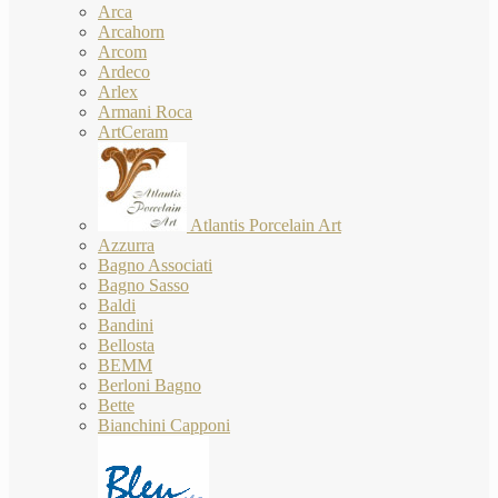
Arca
Arcahorn
Arcom
Ardeco
Arlex
Armani Roca
ArtCeram
Atlantis Porcelain Art
Azzurra
Bagno Associati
Bagno Sasso
Baldi
Bandini
Bellosta
BEMM
Berloni Bagno
Bette
Bianchini Capponi