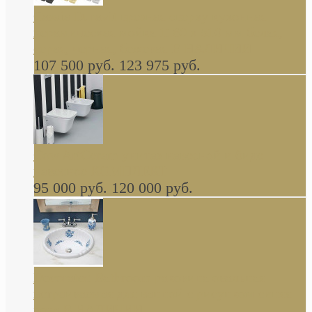
Cassia Duravit врезная сверху кухонная
керамическая мойка 1160 x 510 мм белая,
серая, черная, бежевая В НАЛИЧИИ
107 500 руб.
123 975 руб.
Cow ArtCeram унитаз навесной и биде
навесное КОМПЛЕКТ
95 000 руб.
120 000 руб.
Decorated Bathroom раковина овальная
встраиваемая для ванной с рисунком синяя
роза В НАЛИЧИИ