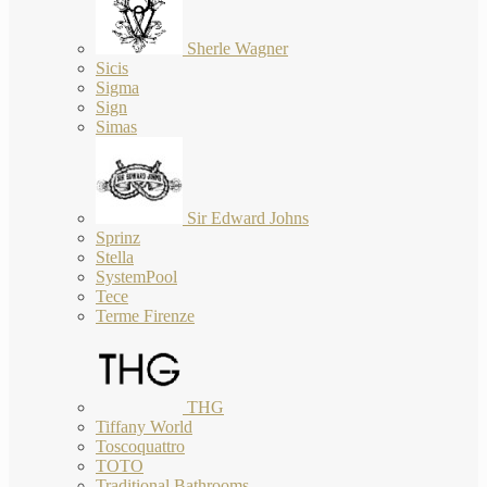
Sherle Wagner
Sicis
Sigma
Sign
Simas
Sir Edward Johns
Sprinz
Stella
SystemPool
Tece
Terme Firenze
THG
Tiffany World
Toscoquattro
TOTO
Traditional Bathrooms