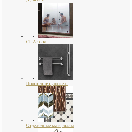
СПА зона
Полотенце сушитель
Отделочные материалы