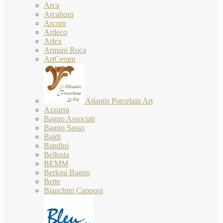
Arca
Arcahorn
Arcom
Ardeco
Arlex
Armani Roca
ArtCeram
Atlantis Porcelain Art
Azzurra
Bagno Associati
Bagno Sasso
Baldi
Bandini
Bellosta
BEMM
Berloni Bagno
Bette
Bianchini Capponi