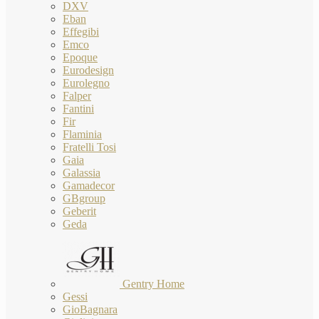
DXV
Eban
Effegibi
Emco
Epoque
Eurodesign
Eurolegno
Falper
Fantini
Fir
Flaminia
Fratelli Tosi
Gaia
Galassia
Gamadecor
GBgroup
Geberit
Geda
Gentry Home
Gessi
GioBagnara