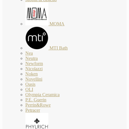
MOMA
MTI Bath
Nea
Neutra
Newform
Nicolazzi
Noken
Novellini
Oasis
OLI
Olympia Ceramica
P.E. Guerin
Perrin&Rowe
Petracer