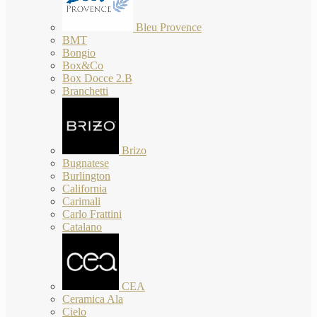
Bleu Provence
BMT
Bongio
Box&Co
Box Docce 2.B
Branchetti
Brizo
Bugnatese
Burlington
California
Carimali
Carlo Frattini
Catalano
CEA
Ceramica Ala
Cielo