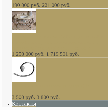
190 000 руб.
221 000 руб.
Gondola GAIA консоль 140 см для ванной в
стиле барокко, из массива дерева, светло
коричневый матовый окрас + серебро
1 250 000 руб.
1 719 501 руб.
Khala Colombo аксессуары (серия) В
НАЛИЧИИ
3 500 руб.
3 800 руб.
Контакты