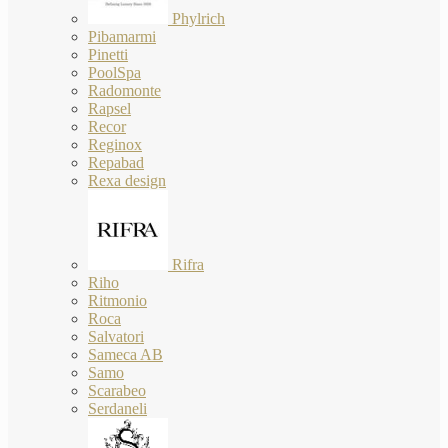
Phylrich
Pibamarmi
Pinetti
PoolSpa
Radomonte
Rapsel
Recor
Reginox
Repabad
Rexa design
Rifra
Riho
Ritmonio
Roca
Salvatori
Sameca AB
Samo
Scarabeo
Serdaneli