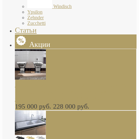
Windisch
Ypsilon
Zehnder
Zucchetti
Статьи
Акции
Butterfly Scarabeo КОМПЛЕКТ санфаянса
(унитаз и биде) напольные снаружи декор
глянцевая платина В НАЛИЧИИ
195 000 руб.
228 000 руб.