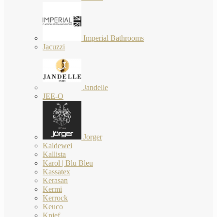
Imperial Bathrooms
Jacuzzi
Jandelle
JEE-O
Jorger
Kaldewei
Kallista
Karol | Blu Bleu
Kassatex
Kerasan
Kermi
Kerrock
Keuco
Knief