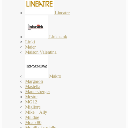
Lineatre
Linkasink
Linki
Maier
Maison Valentina
Makro
Margaroli
Mastella
Mauersberger
Mestre
MG12
Migliore
Mike + Ally
Milldue
Moab 80
Mobili di castello