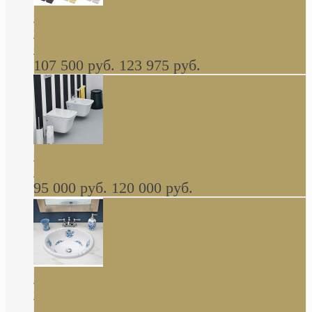
Cassia Duravit врезная сверху кухонная
керамическая мойка 1160 x 510 мм белая,
серая, черная, бежевая В НАЛИЧИИ
107 500 руб.
123 975 руб.
Cow ArtCeram унитаз навесной и биде
навесное КОМПЛЕКТ
95 000 руб.
120 000 руб.
Decorated Bathroom раковина овальная
встраиваемая для ванной с рисунком синяя
роза В НАЛИЧИИ