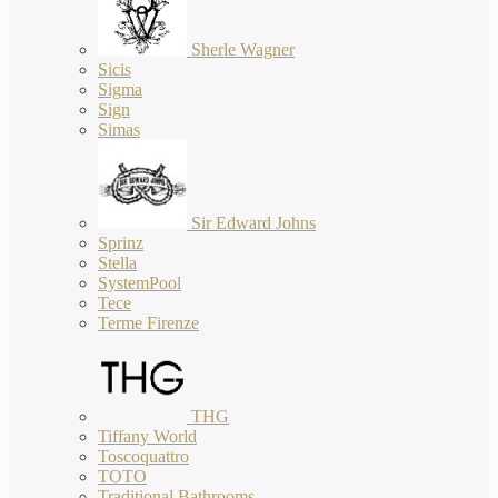
Sherle Wagner
Sicis
Sigma
Sign
Simas
Sir Edward Johns
Sprinz
Stella
SystemPool
Tece
Terme Firenze
THG
Tiffany World
Toscoquattro
TOTO
Traditional Bathrooms