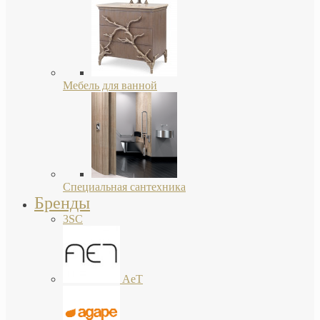
Мебель для ванной
Специальная сантехника
Бренды
3SC
AeT