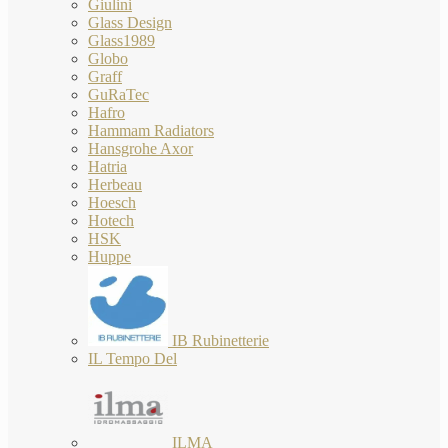
Giulini
Glass Design
Glass1989
Globo
Graff
GuRaTec
Hafro
Hammam Radiators
Hansgrohe Axor
Hatria
Herbeau
Hoesch
Hotech
HSK
Huppe
IB Rubinetterie
IL Tempo Del
ILMA