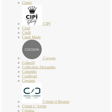
Cinier
CIPI
Cisal
Ciulli
Clark Made
Cocoon
Colacril
Collection Alexandra
Colombo
Cordivari
Crestani
Cristal et Bronze
Cristal L’Arche
Cristina