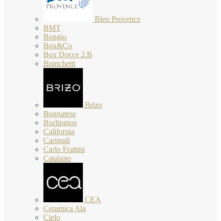
Bleu Provence
BMT
Bongio
Box&Co
Box Docce 2.B
Branchetti
Brizo
Bugnatese
Burlington
California
Carimali
Carlo Frattini
Catalano
CEA
Ceramica Ala
Cielo