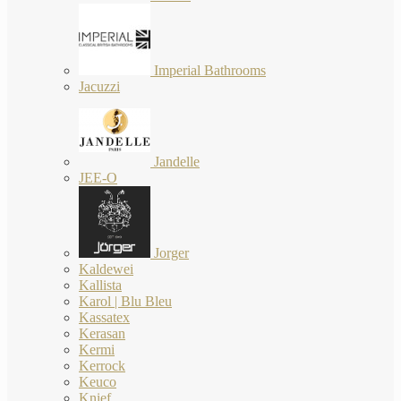
Imperial Bathrooms
Jacuzzi
Jandelle
JEE-O
Jorger
Kaldewei
Kallista
Karol | Blu Bleu
Kassatex
Kerasan
Kermi
Kerrock
Keuco
Knief