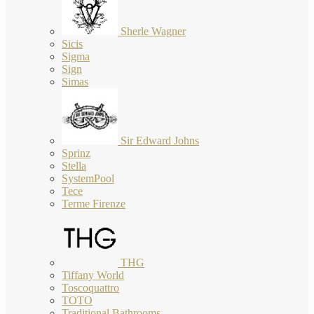
Sherle Wagner
Sicis
Sigma
Sign
Simas
Sir Edward Johns
Sprinz
Stella
SystemPool
Tece
Terme Firenze
THG
Tiffany World
Toscoquattro
TOTO
Traditional Bathrooms