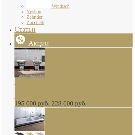
Windisch
Ypsilon
Zehnder
Zucchetti
Статьи
Акции
Butterfly Scarabeo КОМПЛЕКТ санфаянса
(унитаз и биде) напольные снаружи декор
глянцевая платина В НАЛИЧИИ
195 000 руб.
228 000 руб.