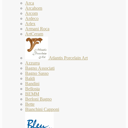
Arca
Arcahorn
Arcom
Ardeco
Arlex
Armani Roca
ArtCeram
Atlantis Porcelain Art
Azzurra
Bagno Associati
Bagno Sasso
Baldi
Bandini
Bellosta
BEMM
Berloni Bagno
Bette
Bianchini Capponi