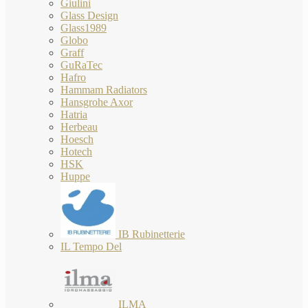
Giulini
Glass Design
Glass1989
Globo
Graff
GuRaTec
Hafro
Hammam Radiators
Hansgrohe Axor
Hatria
Herbeau
Hoesch
Hotech
HSK
Huppe
IB Rubinetterie
IL Tempo Del
ILMA