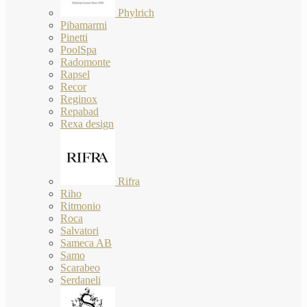
Phylrich
Pibamarmi
Pinetti
PoolSpa
Radomonte
Rapsel
Recor
Reginox
Repabad
Rexa design
Rifra
Riho
Ritmonio
Roca
Salvatori
Sameca AB
Samo
Scarabeo
Serdaneli