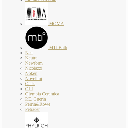
MOMA
MTI Bath
Nea
Neutra
Newform
Nicolazzi
Noken
Novellini
Oasis
OLI
Olympia Ceramica
P.E. Guerin
Perrin&Rowe
Petracer