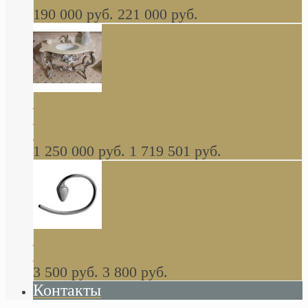
190 000 руб.
221 000 руб.
Gondola GAIA консоль 140 см для ванной в
стиле барокко, из массива дерева, светло
коричневый матовый окрас + серебро
1 250 000 руб.
1 719 501 руб.
Khala Colombo аксессуары (серия) В
НАЛИЧИИ
3 500 руб.
3 800 руб.
Контакты