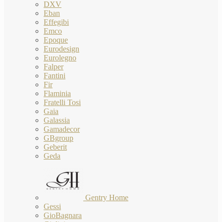
DXV
Eban
Effegibi
Emco
Epoque
Eurodesign
Eurolegno
Falper
Fantini
Fir
Flaminia
Fratelli Tosi
Gaia
Galassia
Gamadecor
GBgroup
Geberit
Geda
Gentry Home
Gessi
GioBagnara