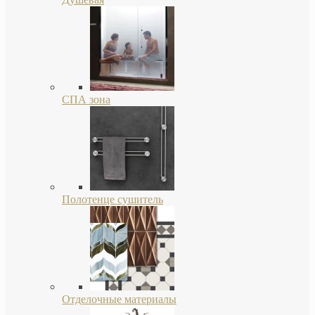
СПА зона
Полотенце сушитель
Отделочные материалы