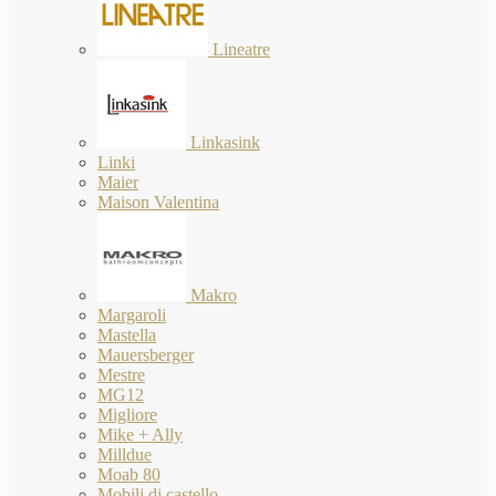
Lineatre
Linkasink
Linki
Maier
Maison Valentina
Makro
Margaroli
Mastella
Mauersberger
Mestre
MG12
Migliore
Mike + Ally
Milldue
Moab 80
Mobili di castello