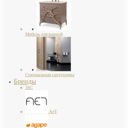
Мебель для ванной
Специальная сантехника
Бренды
3SC
AeT