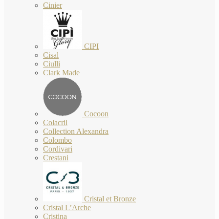
Cinier
CIPI
Cisal
Ciulli
Clark Made
Cocoon
Colacril
Collection Alexandra
Colombo
Cordivari
Crestani
Cristal et Bronze
Cristal L’Arche
Cristina