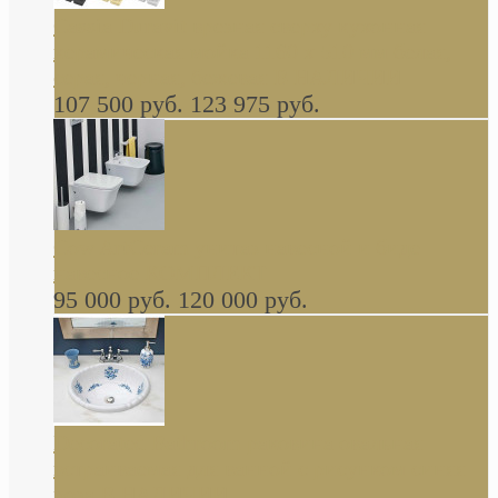
Cassia Duravit врезная сверху кухонная
керамическая мойка 1160 x 510 мм белая,
серая, черная, бежевая В НАЛИЧИИ
107 500 руб.
123 975 руб.
Cow ArtCeram унитаз навесной и биде
навесное КОМПЛЕКТ
95 000 руб.
120 000 руб.
Decorated Bathroom раковина овальная
встраиваемая для ванной с рисунком синяя
роза В НАЛИЧИИ