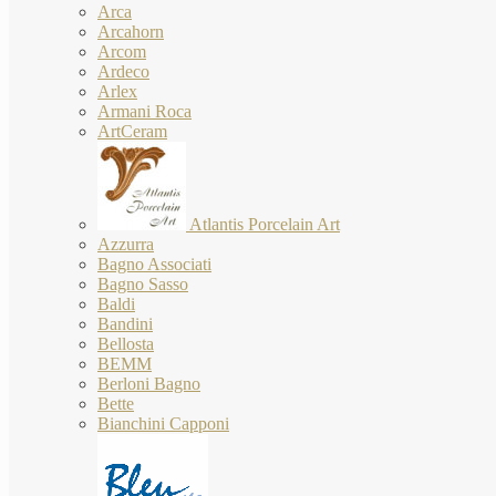
Arca
Arcahorn
Arcom
Ardeco
Arlex
Armani Roca
ArtCeram
Atlantis Porcelain Art
Azzurra
Bagno Associati
Bagno Sasso
Baldi
Bandini
Bellosta
BEMM
Berloni Bagno
Bette
Bianchini Capponi