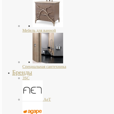
Мебель для ванной
Специальная сантехника
Бренды
3SC
AeT