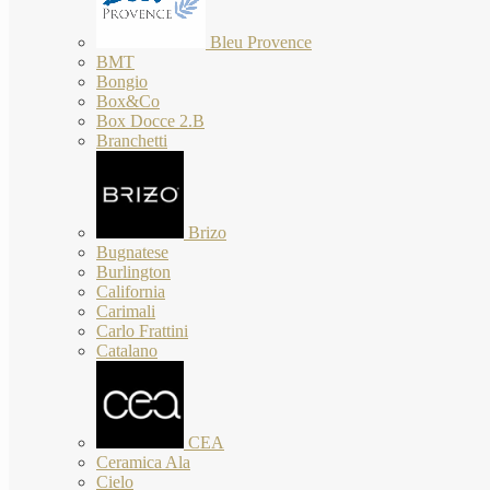
Bleu Provence
BMT
Bongio
Box&Co
Box Docce 2.B
Branchetti
Brizo
Bugnatese
Burlington
California
Carimali
Carlo Frattini
Catalano
CEA
Ceramica Ala
Cielo