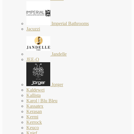
Imperial Bathrooms
Jacuzzi
Jandelle
JEE-O
Jorger
Kaldewei
Kallista
Karol | Blu Bleu
Kassatex
Kerasan
Kermi
Kerrock
Keuco
Knief