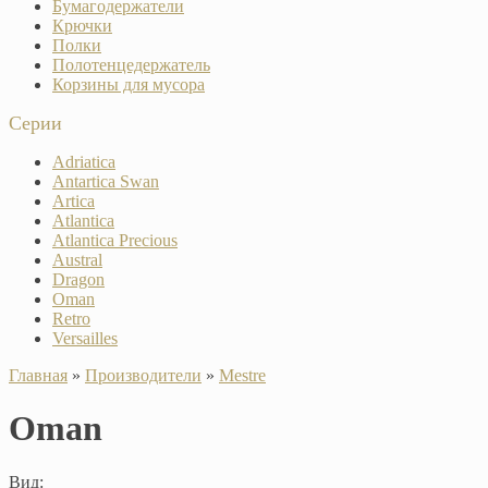
Бумагодержатели
Крючки
Полки
Полотенцедержатель
Корзины для мусора
Серии
Adriatica
Antartica Swan
Artica
Atlantica
Atlantica Precious
Austral
Dragon
Oman
Retro
Versailles
Главная
»
Производители
»
Mestre
Oman
Вид: