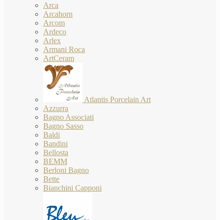
Arca
Arcahorn
Arcom
Ardeco
Arlex
Armani Roca
ArtCeram
Atlantis Porcelain Art
Azzurra
Bagno Associati
Bagno Sasso
Baldi
Bandini
Bellosta
BEMM
Berloni Bagno
Bette
Bianchini Capponi