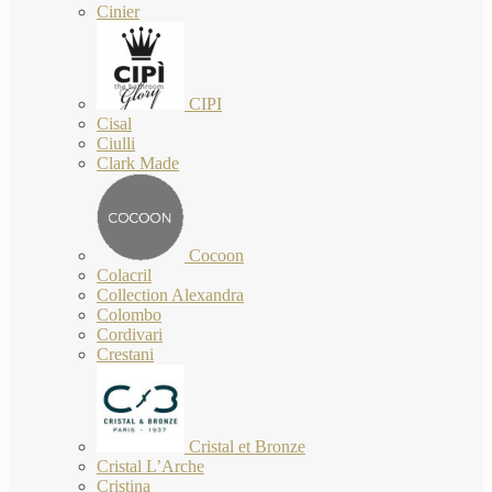
Cinier
CIPI
Cisal
Ciulli
Clark Made
Cocoon
Colacril
Collection Alexandra
Colombo
Cordivari
Crestani
Cristal et Bronze
Cristal L’Arche
Cristina