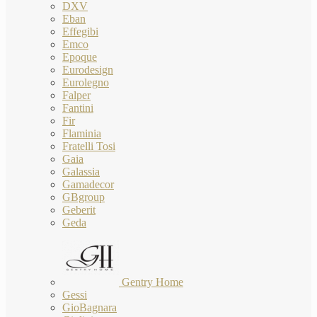
DXV
Eban
Effegibi
Emco
Epoque
Eurodesign
Eurolegno
Falper
Fantini
Fir
Flaminia
Fratelli Tosi
Gaia
Galassia
Gamadecor
GBgroup
Geberit
Geda
Gentry Home
Gessi
GioBagnara