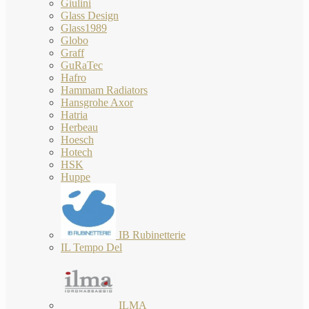
Giulini
Glass Design
Glass1989
Globo
Graff
GuRaTec
Hafro
Hammam Radiators
Hansgrohe Axor
Hatria
Herbeau
Hoesch
Hotech
HSK
Huppe
IB Rubinetterie
IL Tempo Del
ILMA