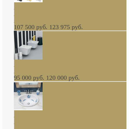
Cassia Duravit врезная сверху кухонная
керамическая мойка 1160 x 510 мм белая,
серая, черная, бежевая В НАЛИЧИИ
107 500 руб.
123 975 руб.
Cow ArtCeram унитаз навесной и биде
навесное КОМПЛЕКТ
95 000 руб.
120 000 руб.
Decorated Bathroom раковина овальная
встраиваемая для ванной с рисунком синяя
роза В НАЛИЧИИ