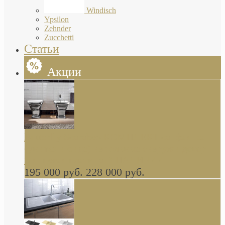
Windisch
Ypsilon
Zehnder
Zucchetti
Статьи
Акции
Butterfly Scarabeo КОМПЛЕКТ санфаянса
(унитаз и биде) напольные снаружи декор
глянцевая платина В НАЛИЧИИ
195 000 руб.
228 000 руб.