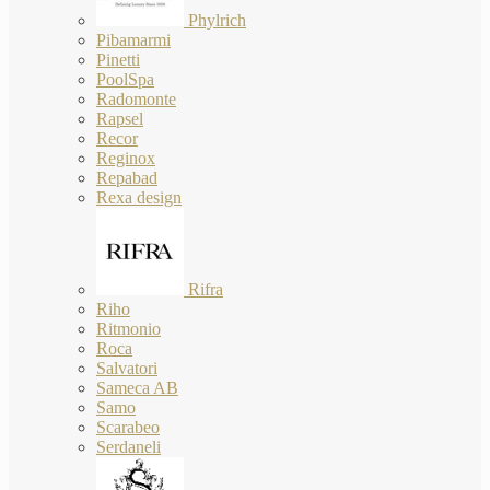
Phylrich
Pibamarmi
Pinetti
PoolSpa
Radomonte
Rapsel
Recor
Reginox
Repabad
Rexa design
Rifra
Riho
Ritmonio
Roca
Salvatori
Sameca AB
Samo
Scarabeo
Serdaneli