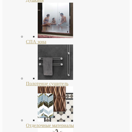
СПА зона
Полотенце сушитель
Отделочные материалы