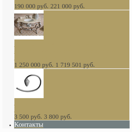
190 000 руб.
221 000 руб.
Gondola GAIA консоль 140 см для ванной в
стиле барокко, из массива дерева, светло
коричневый матовый окрас + серебро
1 250 000 руб.
1 719 501 руб.
Khala Colombo аксессуары (серия) В
НАЛИЧИИ
3 500 руб.
3 800 руб.
Контакты