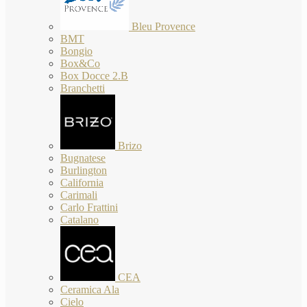
Bleu Provence
BMT
Bongio
Box&Co
Box Docce 2.B
Branchetti
Brizo
Bugnatese
Burlington
California
Carimali
Carlo Frattini
Catalano
CEA
Ceramica Ala
Cielo