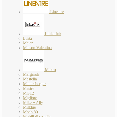
Lineatre
Linkasink
Linki
Maier
Maison Valentina
Makro
Margaroli
Mastella
Mauersberger
Mestre
MG12
Migliore
Mike + Ally
Milldue
Moab 80
Mobili di castello