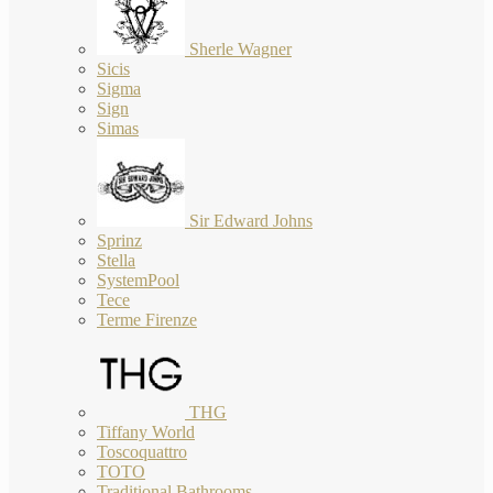
Sherle Wagner
Sicis
Sigma
Sign
Simas
Sir Edward Johns
Sprinz
Stella
SystemPool
Tece
Terme Firenze
THG
Tiffany World
Toscoquattro
TOTO
Traditional Bathrooms