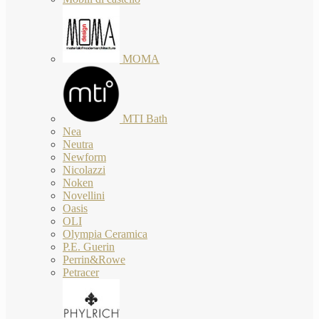
MOMA
MTI Bath
Nea
Neutra
Newform
Nicolazzi
Noken
Novellini
Oasis
OLI
Olympia Ceramica
P.E. Guerin
Perrin&Rowe
Petracer