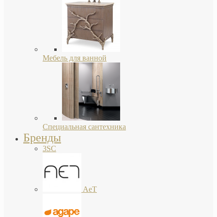
Мебель для ванной
Специальная сантехника
Бренды
3SC
AeT