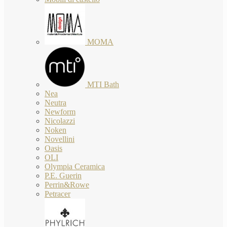
MOMA
MTI Bath
Nea
Neutra
Newform
Nicolazzi
Noken
Novellini
Oasis
OLI
Olympia Ceramica
P.E. Guerin
Perrin&Rowe
Petracer