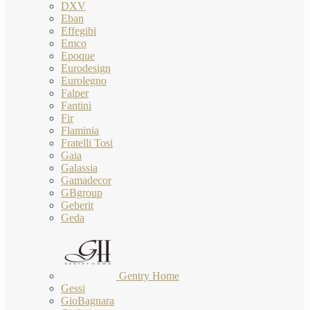
DXV
Eban
Effegibi
Emco
Epoque
Eurodesign
Eurolegno
Falper
Fantini
Fir
Flaminia
Fratelli Tosi
Gaia
Galassia
Gamadecor
GBgroup
Geberit
Geda
Gentry Home
Gessi
GioBagnara