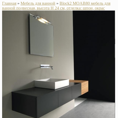
Главная
»
Мебель для ванной
»
Block2 MOAB80 мебель для
ванной подвесная, высота H 24 см, отделка: шпон, окрас