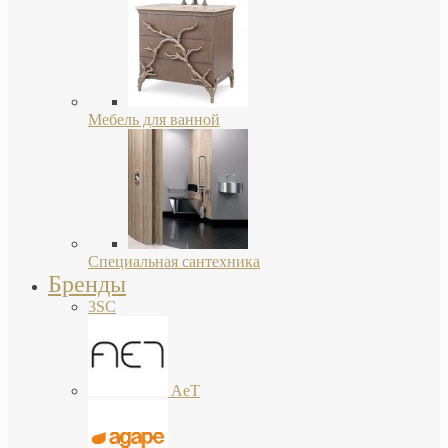
Мебель для ванной
Специальная сантехника
Бренды
3SC
AeT