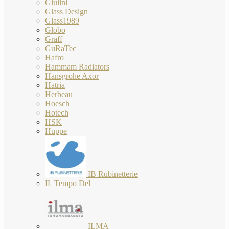
Giulini
Glass Design
Glass1989
Globo
Graff
GuRaTec
Hafro
Hammam Radiators
Hansgrohe Axor
Hatria
Herbeau
Hoesch
Hotech
HSK
Huppe
IB Rubinetterie
IL Tempo Del
ILMA