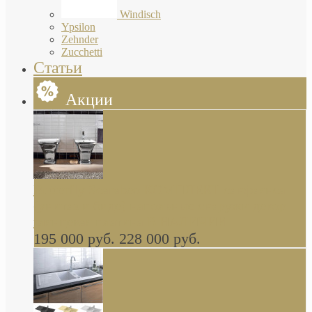
Windisch
Ypsilon
Zehnder
Zucchetti
Статьи
Акции
Butterfly Scarabeo КОМПЛЕКТ санфаянса
(унитаз и биде) напольные снаружи декор
глянцевая платина В НАЛИЧИИ
195 000 руб.
228 000 руб.