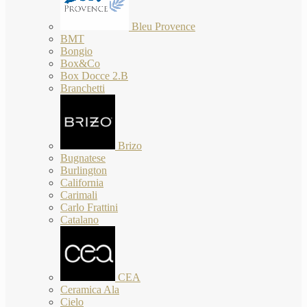
Bleu Provence
BMT
Bongio
Box&Co
Box Docce 2.B
Branchetti
Brizo
Bugnatese
Burlington
California
Carimali
Carlo Frattini
Catalano
CEA
Ceramica Ala
Cielo