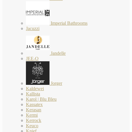
Imperial Bathrooms
Jacuzzi
Jandelle
JEE-O
Jorger
Kaldewei
Kallista
Karol | Blu Bleu
Kassatex
Kerasan
Kermi
Kerrock
Keuco
Knief