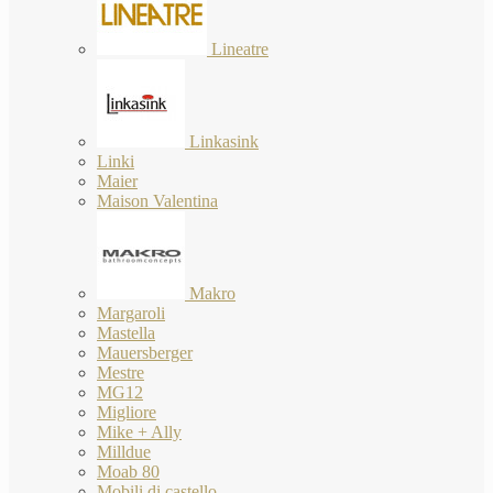
Lineatre
Linkasink
Linki
Maier
Maison Valentina
Makro
Margaroli
Mastella
Mauersberger
Mestre
MG12
Migliore
Mike + Ally
Milldue
Moab 80
Mobili di castello