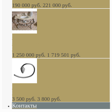
190 000 руб.
221 000 руб.
Gondola GAIA консоль 140 см для ванной в
стиле барокко, из массива дерева, светло
коричневый матовый окрас + серебро
1 250 000 руб.
1 719 501 руб.
Khala Colombo аксессуары (серия) В
НАЛИЧИИ
3 500 руб.
3 800 руб.
Контакты