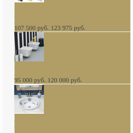
Cassia Duravit врезная сверху кухонная
керамическая мойка 1160 x 510 мм белая,
серая, черная, бежевая В НАЛИЧИИ
107 500 руб.
123 975 руб.
Cow ArtCeram унитаз навесной и биде
навесное КОМПЛЕКТ
95 000 руб.
120 000 руб.
Decorated Bathroom раковина овальная
встраиваемая для ванной с рисунком синяя
роза В НАЛИЧИИ