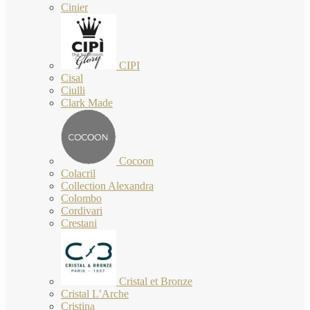
Cinier
CIPI
Cisal
Ciulli
Clark Made
Cocoon
Colacril
Collection Alexandra
Colombo
Cordivari
Crestani
Cristal et Bronze
Cristal L’Arche
Cristina