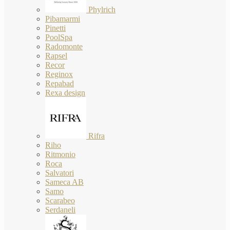
Phylrich
Pibamarmi
Pinetti
PoolSpa
Radomonte
Rapsel
Recor
Reginox
Repabad
Rexa design
Rifra
Riho
Ritmonio
Roca
Salvatori
Sameca AB
Samo
Scarabeo
Serdaneli