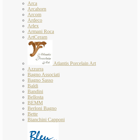
Arca
Arcahorn
Arcom
Ardeco
Arlex
Armani Roca
ArtCeram
Atlantis Porcelain Art
Azzurra
Bagno Associati
Bagno Sasso
Baldi
Bandini
Bellosta
BEMM
Berloni Bagno
Bette
Bianchini Capponi