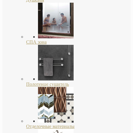
СПА зона
Полотенце сушитель
Отделочные материалы