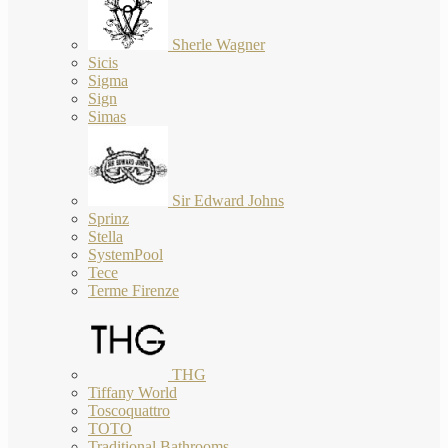
Sherle Wagner
Sicis
Sigma
Sign
Simas
Sir Edward Johns
Sprinz
Stella
SystemPool
Tece
Terme Firenze
THG
Tiffany World
Toscoquattro
TOTO
Traditional Bathrooms