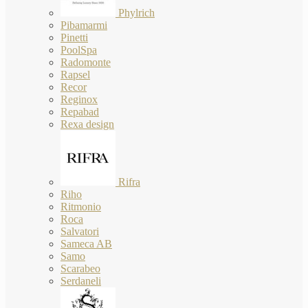
Phylrich
Pibamarmi
Pinetti
PoolSpa
Radomonte
Rapsel
Recor
Reginox
Repabad
Rexa design
Rifra
Riho
Ritmonio
Roca
Salvatori
Sameca AB
Samo
Scarabeo
Serdaneli