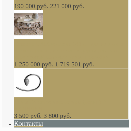
190 000 руб.
221 000 руб.
Gondola GAIA консоль 140 см для ванной в
стиле барокко, из массива дерева, светло
коричневый матовый окрас + серебро
1 250 000 руб.
1 719 501 руб.
Khala Colombo аксессуары (серия) В
НАЛИЧИИ
3 500 руб.
3 800 руб.
Контакты