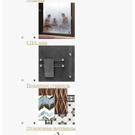
СПА зона
Полотенце сушитель
Отделочные материалы