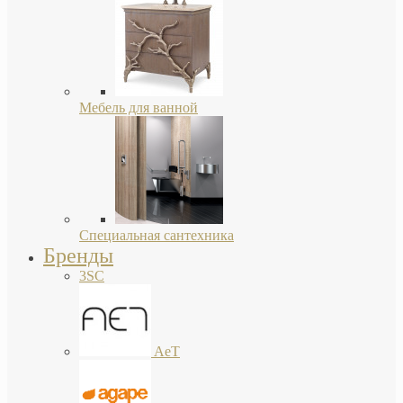
Мебель для ванной
Специальная сантехника
Бренды
3SC
AeT