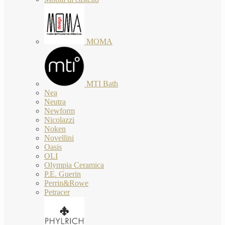
MOMA
MTI Bath
Nea
Neutra
Newform
Nicolazzi
Noken
Novellini
Oasis
OLI
Olympia Ceramica
P.E. Guerin
Perrin&Rowe
Petracer