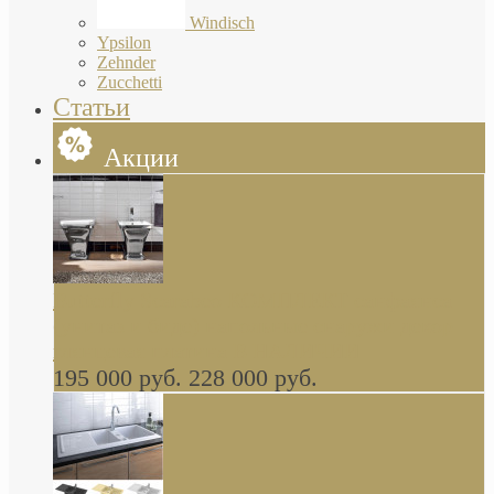
Windisch
Ypsilon
Zehnder
Zucchetti
Статьи
Акции
Butterfly Scarabeo КОМПЛЕКТ санфаянса
(унитаз и биде) напольные снаружи декор
глянцевая платина В НАЛИЧИИ
195 000 руб.
228 000 руб.