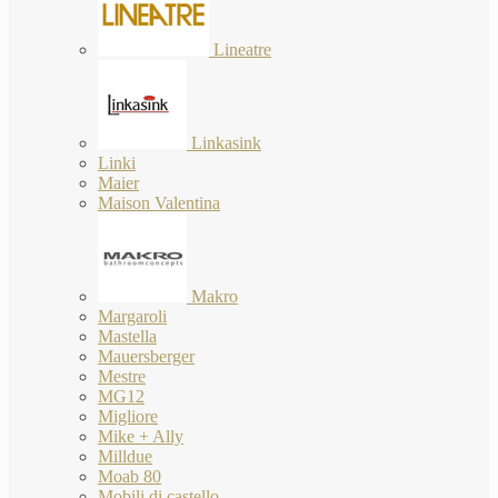
Lineatre
Linkasink
Linki
Maier
Maison Valentina
Makro
Margaroli
Mastella
Mauersberger
Mestre
MG12
Migliore
Mike + Ally
Milldue
Moab 80
Mobili di castello