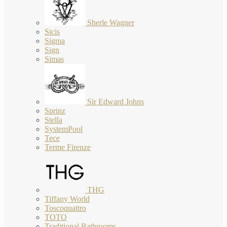
Sherle Wagner
Sicis
Sigma
Sign
Simas
Sir Edward Johns
Sprinz
Stella
SystemPool
Tece
Terme Firenze
THG
Tiffany World
Toscoquattro
TOTO
Traditional Bathrooms