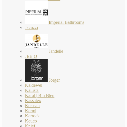
Imperial Bathrooms
Jacuzzi
Jandelle
JEE-O
Jorger
Kaldewei
Kallista
Karol | Blu Bleu
Kassatex
Kerasan
Kermi
Kerrock
Keuco
Knief