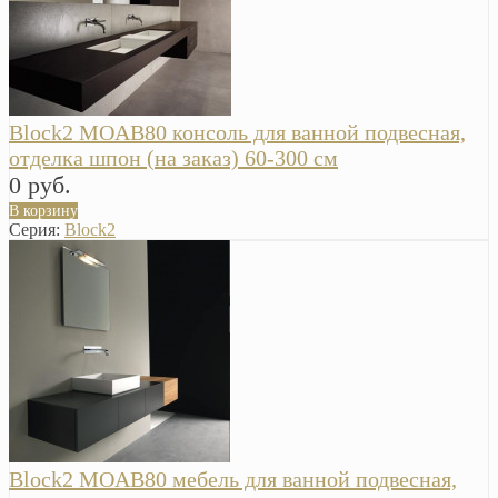
Block2 MOAB80 консоль для ванной подвесная,
отделка шпон (на заказ) 60-300 см
0 руб.
В корзину
Серия:
Block2
Block2 MOAB80 мебель для ванной подвесная,