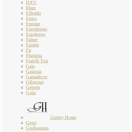
DXV
Eban
Effegibi
Emco
Epoque
Eurodesign
Eurolegno
Falper
Fantini
Fir
Flaminia
Fratelli Tosi
Gaia
Galassia
Gamadecor
GBgroup
Geberit
Geda
Gentry Home
Gessi
GioBagnara