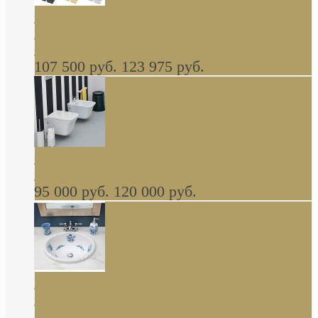
Cassia Duravit врезная сверху кухонная
керамическая мойка 1160 x 510 мм белая,
серая, черная, бежевая В НАЛИЧИИ
107 500 руб.
123 975 руб.
Cow ArtCeram унитаз навесной и биде
навесное КОМПЛЕКТ
95 000 руб.
120 000 руб.
Decorated Bathroom раковина овальная
встраиваемая для ванной с рисунком синяя
роза В НАЛИЧИИ