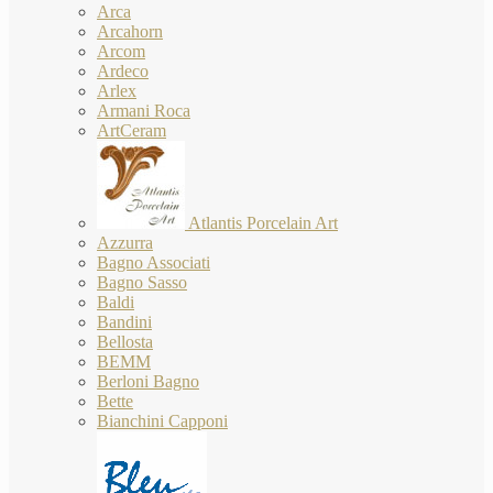
Arca
Arcahorn
Arcom
Ardeco
Arlex
Armani Roca
ArtCeram
Atlantis Porcelain Art
Azzurra
Bagno Associati
Bagno Sasso
Baldi
Bandini
Bellosta
BEMM
Berloni Bagno
Bette
Bianchini Capponi