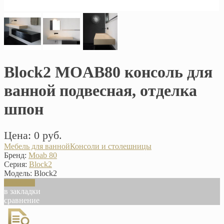
Block2 MOAB80 консоль для
ванной подвесная, отделка
шпон
Цена: 0 руб.
Мебель для ванной
Консоли и столешницы
Бренд:
Moab 80
Серия:
Block2
Модель:
Block2
В корзину
в закладки
сравнение