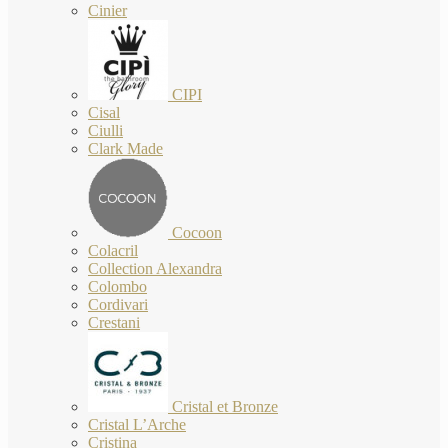
Cinier
CIPI
Cisal
Ciulli
Clark Made
Cocoon
Colacril
Collection Alexandra
Colombo
Cordivari
Crestani
Cristal et Bronze
Cristal L’Arche
Cristina