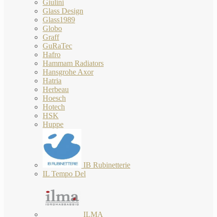
Giulini
Glass Design
Glass1989
Globo
Graff
GuRaTec
Hafro
Hammam Radiators
Hansgrohe Axor
Hatria
Herbeau
Hoesch
Hotech
HSK
Huppe
IB Rubinetterie
IL Tempo Del
ILMA