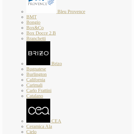
Bleu Provence
BMT
Bongio
Box&Co
Box Docce 2.B
Branchetti
Brizo
Bugnatese
Burlington
California
Carimali
Carlo Frattini
Catalano
CEA
Ceramica Ala
Cielo