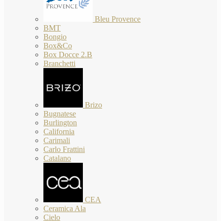
Bleu Provence
BMT
Bongio
Box&Co
Box Docce 2.B
Branchetti
Brizo
Bugnatese
Burlington
California
Carimali
Carlo Frattini
Catalano
CEA
Ceramica Ala
Cielo