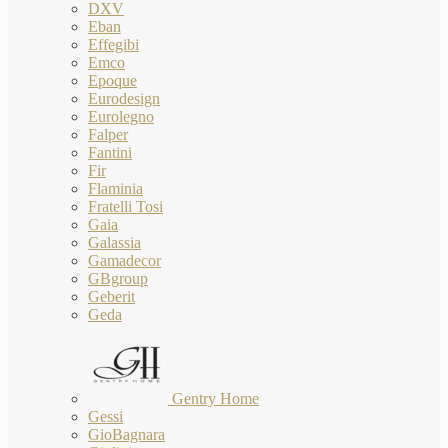
DXV
Eban
Effegibi
Emco
Epoque
Eurodesign
Eurolegno
Falper
Fantini
Fir
Flaminia
Fratelli Tosi
Gaia
Galassia
Gamadecor
GBgroup
Geberit
Geda
Gentry Home
Gessi
GioBagnara