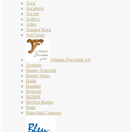
Arca
Arcahorn
Arcom
Ardeco
Arlex
Armani Roca
ArtCeram
Atlantis Porcelain Art
Azzurra
Bagno Associati
Bagno Sasso
Baldi
Bandini
Bellosta
BEMM
Berloni Bagno
Bette
Bianchini Capponi