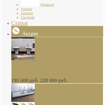
Windisch
Ypsilon
Zehnder
Zucchetti
Статьи
Акции
Butterfly Scarabeo КОМПЛЕКТ санфаянса
(унитаз и биде) напольные снаружи декор
глянцевая платина В НАЛИЧИИ
195 000 руб.
228 000 руб.