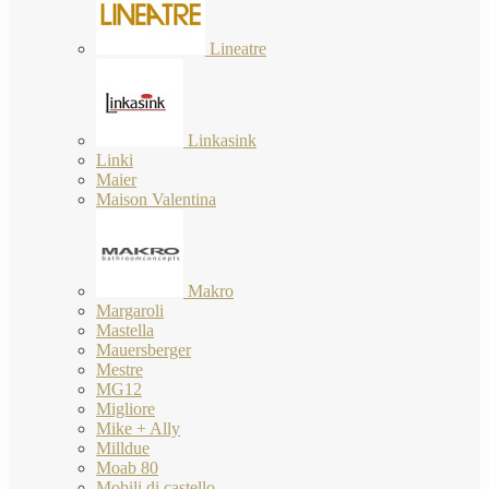
Lineatre
Linkasink
Linki
Maier
Maison Valentina
Makro
Margaroli
Mastella
Mauersberger
Mestre
MG12
Migliore
Mike + Ally
Milldue
Moab 80
Mobili di castello