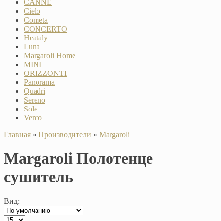
CANNE
Cielo
Cometa
CONCERTO
Heataly
Luna
Margaroli Home
MINI
ORIZZONTI
Panorama
Quadri
Sereno
Sole
Vento
Главная
»
Производители
»
Margaroli
Margaroli Полотенце
сушитель
Вид: