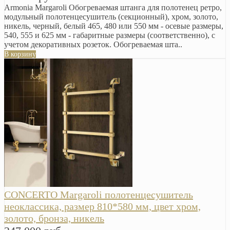
Armonia Margaroli Обогреваемая штанга для полотенец ретро,
модульный полотенцесушитель (секционный), хром, золото,
никель, черный, белый 465, 480 или 550 мм - осевые размеры,
540, 555 и 625 мм - габаритные размеры (соответственно), с
учетом декоративных розеток. Обогреваемая шта..
В корзину
CONCERTO Margaroli полотенцесушитель
неоклассика, размер 810*580 мм, цвет хром,
золото, бронза, никель