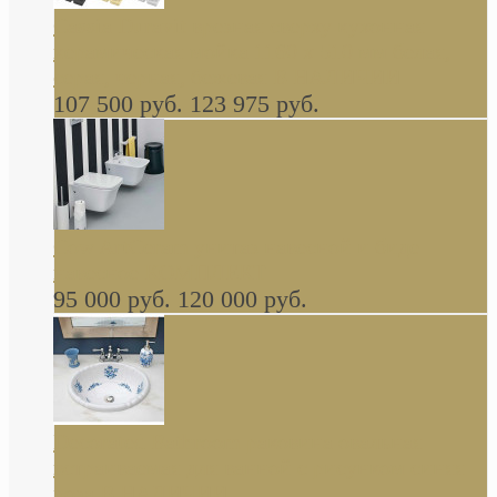
Cassia Duravit врезная сверху кухонная
керамическая мойка 1160 x 510 мм белая,
серая, черная, бежевая В НАЛИЧИИ
107 500 руб.
123 975 руб.
Cow ArtCeram унитаз навесной и биде
навесное КОМПЛЕКТ
95 000 руб.
120 000 руб.
Decorated Bathroom раковина овальная
встраиваемая для ванной с рисунком синяя
роза В НАЛИЧИИ