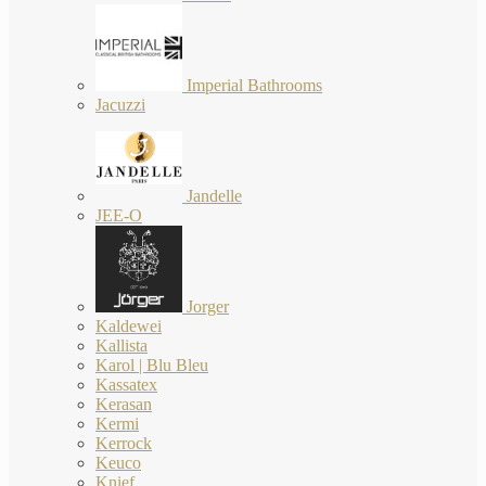
Imperial Bathrooms
Jacuzzi
Jandelle
JEE-O
Jorger
Kaldewei
Kallista
Karol | Blu Bleu
Kassatex
Kerasan
Kermi
Kerrock
Keuco
Knief