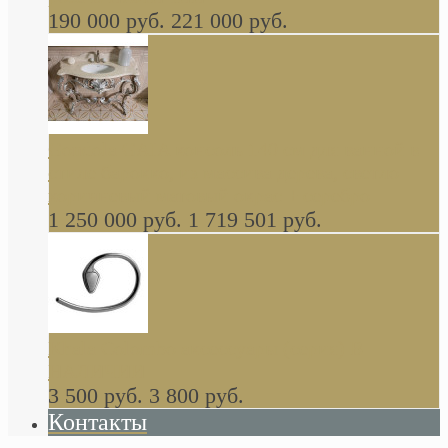
190 000 руб.
221 000 руб.
Gondola GAIA консоль 140 см для ванной в
стиле барокко, из массива дерева, светло
коричневый матовый окрас + серебро
1 250 000 руб.
1 719 501 руб.
Khala Colombo аксессуары (серия) В
НАЛИЧИИ
3 500 руб.
3 800 руб.
Контакты