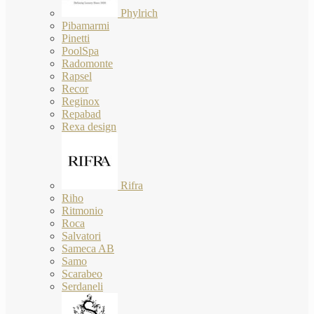
Phylrich
Pibamarmi
Pinetti
PoolSpa
Radomonte
Rapsel
Recor
Reginox
Repabad
Rexa design
Rifra
Riho
Ritmonio
Roca
Salvatori
Sameca AB
Samo
Scarabeo
Serdaneli