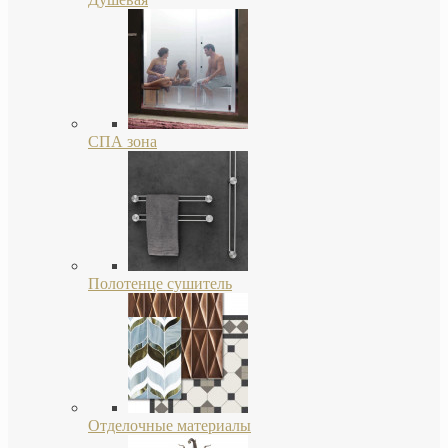
СПА зона
Полотенце сушитель
Отделочные материалы