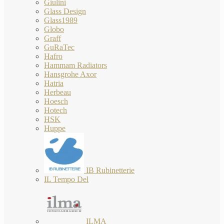
Giulini
Glass Design
Glass1989
Globo
Graff
GuRaTec
Hafro
Hammam Radiators
Hansgrohe Axor
Hatria
Herbeau
Hoesch
Hotech
HSK
Huppe
IB Rubinetterie
IL Tempo Del
ILMA