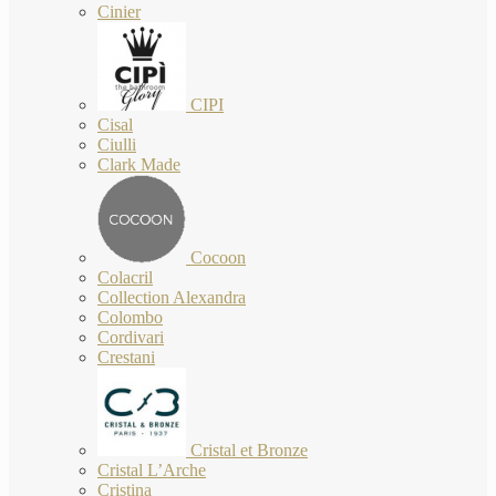
Cinier
CIPI
Cisal
Ciulli
Clark Made
Cocoon
Colacril
Collection Alexandra
Colombo
Cordivari
Crestani
Cristal et Bronze
Cristal L’Arche
Cristina