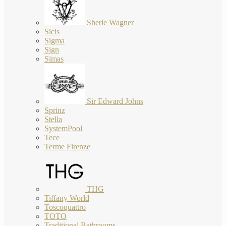
Sherle Wagner
Sicis
Sigma
Sign
Simas
Sir Edward Johns
Sprinz
Stella
SystemPool
Tece
Terme Firenze
THG
Tiffany World
Toscoquattro
TOTO
Traditional Bathrooms