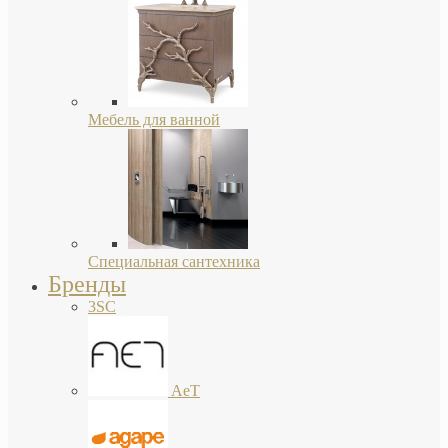
Мебель для ванной
Специальная сантехника
Бренды
3SC
AeT