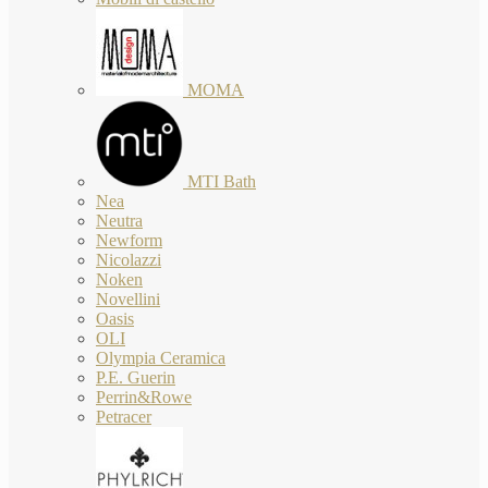
MOMA
MTI Bath
Nea
Neutra
Newform
Nicolazzi
Noken
Novellini
Oasis
OLI
Olympia Ceramica
P.E. Guerin
Perrin&Rowe
Petracer