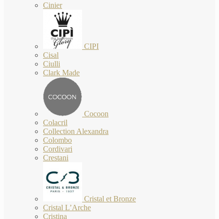
Cinier
CIPI
Cisal
Ciulli
Clark Made
Cocoon
Colacril
Collection Alexandra
Colombo
Cordivari
Crestani
Cristal et Bronze
Cristal L’Arche
Cristina