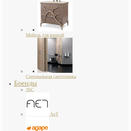
Мебель для ванной
Специальная сантехника
Бренды
3SC
AeT