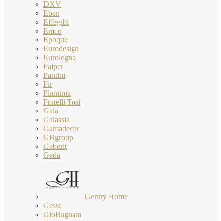
DXV
Eban
Effegibi
Emco
Epoque
Eurodesign
Eurolegno
Falper
Fantini
Fir
Flaminia
Fratelli Tosi
Gaia
Galassia
Gamadecor
GBgroup
Geberit
Geda
Gentry Home
Gessi
GioBagnara