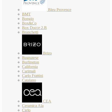
Bleu Provence
BMT
Bongio
Box&Co
Box Docce 2.B
Branchetti
Brizo
Bugnatese
Burlington
California
Carimali
Carlo Frattini
Catalano
CEA
Ceramica Ala
Cielo