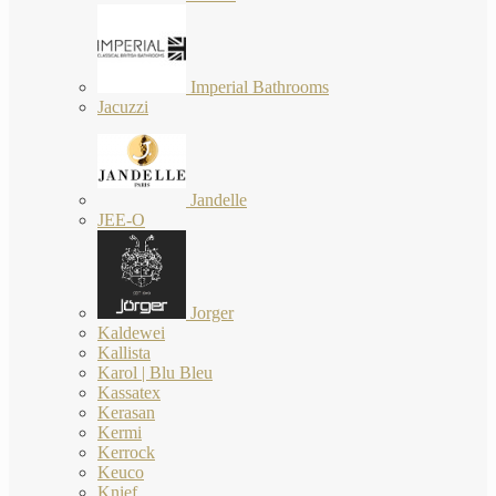
Imperial Bathrooms
Jacuzzi
Jandelle
JEE-O
Jorger
Kaldewei
Kallista
Karol | Blu Bleu
Kassatex
Kerasan
Kermi
Kerrock
Keuco
Knief