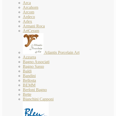
Arca
Arcahorn
Arcom
Ardeco
Arlex
Armani Roca
ArtCeram
Atlantis Porcelain Art
Azzurra
Bagno Associati
Bagno Sasso
Baldi
Bandini
Bellosta
BEMM
Berloni Bagno
Bette
Bianchini Capponi