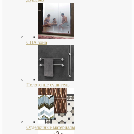
СПА зона
Полотенце сушитель
Отделочные материалы