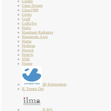
Giulini
Glass Design
Glass1989
Globo
Graff
GuRaTec
Hafro
Hammam Radiators
Hansgrohe Axor
Hatria
Herbeau
Hoesch
Hotech
HSK
Huppe
IB Rubinetterie
IL Tempo Del
ILMA