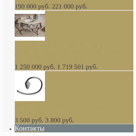
190 000 руб.
221 000 руб.
Gondola GAIA консоль 140 см для ванной в
стиле барокко, из массива дерева, светло
коричневый матовый окрас + серебро
1 250 000 руб.
1 719 501 руб.
Khala Colombo аксессуары (серия) В
НАЛИЧИИ
3 500 руб.
3 800 руб.
Контакты