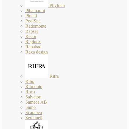
Phylrich
Pibamarmi
Pinetti
PoolSpa
Radomonte
Rapsel
Recor
Reginox
Repabad
Rexa design
Rifra
Riho
Ritmonio
Roca
Salvatori
Sameca AB
Samo
Scarabeo
Serdaneli