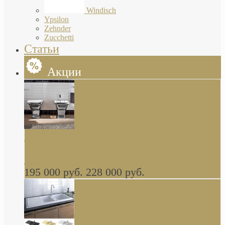
Windisch
Ypsilon
Zehnder
Zucchetti
Статьи
Акции
Butterfly Scarabeo КОМПЛЕКТ санфаянса
(унитаз и биде) напольные снаружи декор
глянцевая платина В НАЛИЧИИ
195 000 руб.
228 000 руб.