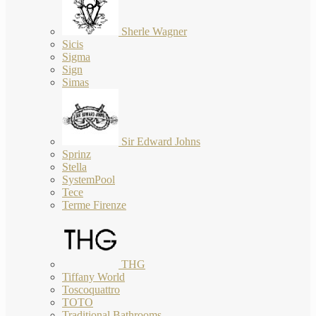
Sherle Wagner
Sicis
Sigma
Sign
Simas
Sir Edward Johns
Sprinz
Stella
SystemPool
Tece
Terme Firenze
THG
Tiffany World
Toscoquattro
TOTO
Traditional Bathrooms