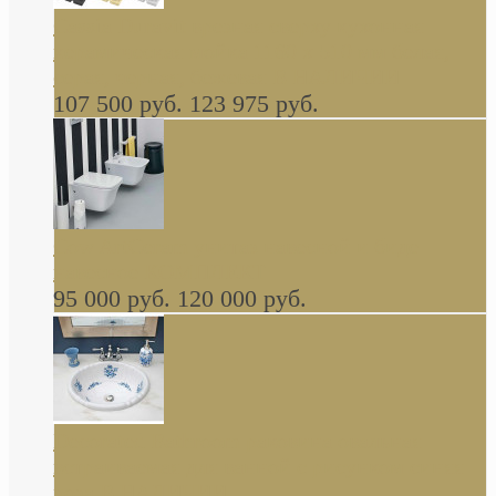
Cassia Duravit врезная сверху кухонная
керамическая мойка 1160 x 510 мм белая,
серая, черная, бежевая В НАЛИЧИИ
107 500 руб.
123 975 руб.
Cow ArtCeram унитаз навесной и биде
навесное КОМПЛЕКТ
95 000 руб.
120 000 руб.
Decorated Bathroom раковина овальная
встраиваемая для ванной с рисунком синяя
роза В НАЛИЧИИ