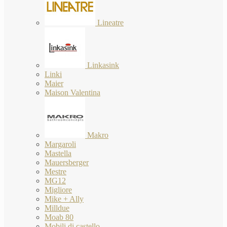
Lineatre
Linkasink
Linki
Maier
Maison Valentina
Makro
Margaroli
Mastella
Mauersberger
Mestre
MG12
Migliore
Mike + Ally
Milldue
Moab 80
Mobili di castello