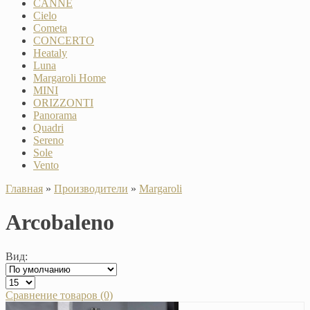
CANNE
Cielo
Cometa
CONCERTO
Heataly
Luna
Margaroli Home
MINI
ORIZZONTI
Panorama
Quadri
Sereno
Sole
Vento
Главная
»
Производители
»
Margaroli
Arcobaleno
Вид:
Сравнение товаров (0)