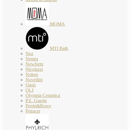
MOMA
MTI Bath
Nea
Neutra
Newform
Nicolazzi
Noken
Novellini
Oasis
OLI
Olympia Ceramica
P.E. Guerin
Perrin&Rowe
Petracer