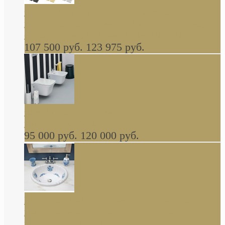
Cassia Duravit врезная сверху кухонная
керамическая мойка 1160 x 510 мм белая,
серая, черная, бежевая В НАЛИЧИИ
107 500 руб.
123 975 руб.
Cow ArtCeram унитаз навесной и биде
навесное КОМПЛЕКТ
95 000 руб.
120 000 руб.
Decorated Bathroom раковина овальная
встраиваемая для ванной с рисунком синяя
роза В НАЛИЧИИ