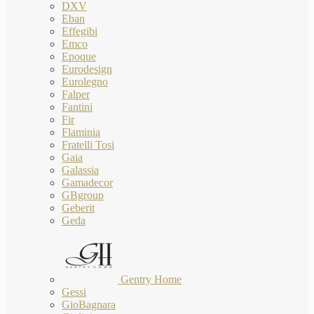
DXV
Eban
Effegibi
Emco
Epoque
Eurodesign
Eurolegno
Falper
Fantini
Fir
Flaminia
Fratelli Tosi
Gaia
Galassia
Gamadecor
GBgroup
Geberit
Geda
Gentry Home
Gessi
GioBagnara