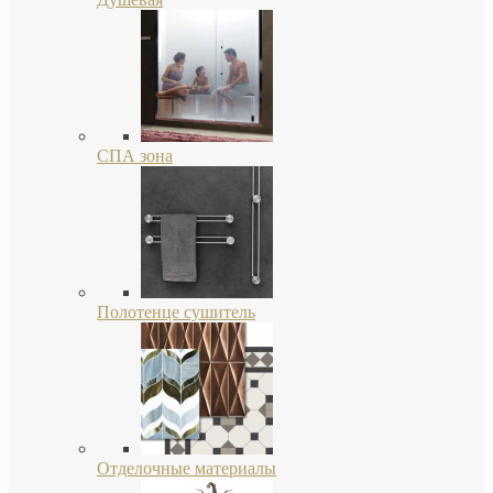
СПА зона
Полотенце сушитель
Отделочные материалы