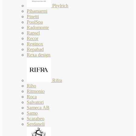
Phylrich
Pibamarmi
Pinetti
PoolSpa
Radomonte
Rapsel
Recor
Reginox
Repabad
Rexa design
Rifra
Riho
Ritmonio
Roca
Salvatori
Sameca AB
Samo
Scarabeo
Serdaneli