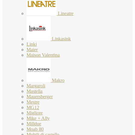
Lineatre
Linkasink
Linki
Maier
Maison Valentina
Makro
Margaroli
Mastella
Mauersberger
Mestre
MG12
Migliore
Mike + Ally
Milldue
Moab 80
Mobili di castello