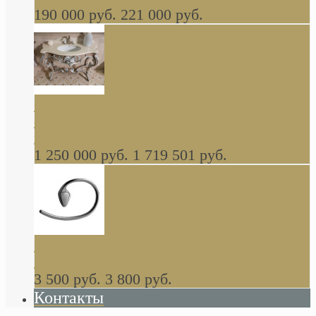
190 000 руб.
221 000 руб.
Gondola GAIA консоль 140 см для ванной в
стиле барокко, из массива дерева, светло
коричневый матовый окрас + серебро
1 250 000 руб.
1 719 501 руб.
Khala Colombo аксессуары (серия) В
НАЛИЧИИ
3 500 руб.
3 800 руб.
Контакты