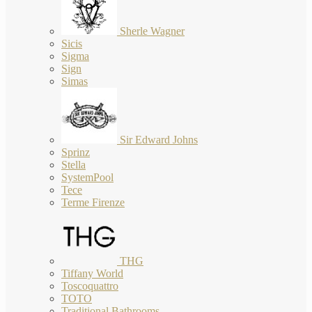
Sherle Wagner
Sicis
Sigma
Sign
Simas
Sir Edward Johns
Sprinz
Stella
SystemPool
Tece
Terme Firenze
THG
Tiffany World
Toscoquattro
TOTO
Traditional Bathrooms