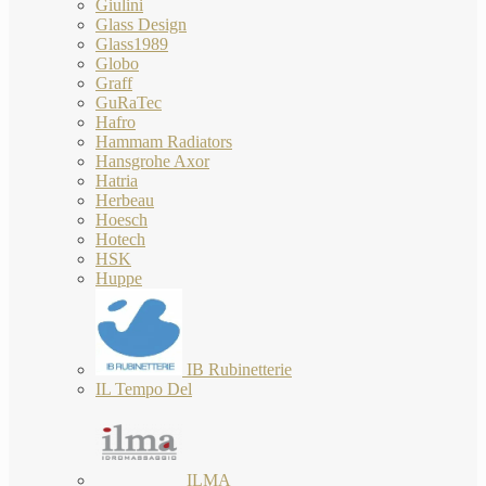
Giulini
Glass Design
Glass1989
Globo
Graff
GuRaTec
Hafro
Hammam Radiators
Hansgrohe Axor
Hatria
Herbeau
Hoesch
Hotech
HSK
Huppe
IB Rubinetterie
IL Tempo Del
ILMA