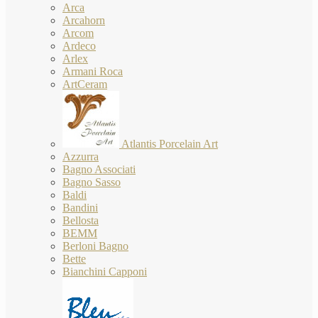
Arca
Arcahorn
Arcom
Ardeco
Arlex
Armani Roca
ArtCeram
Atlantis Porcelain Art
Azzurra
Bagno Associati
Bagno Sasso
Baldi
Bandini
Bellosta
BEMM
Berloni Bagno
Bette
Bianchini Capponi