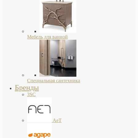
Мебель для ванной
Специальная сантехника
Бренды
3SC
AeT