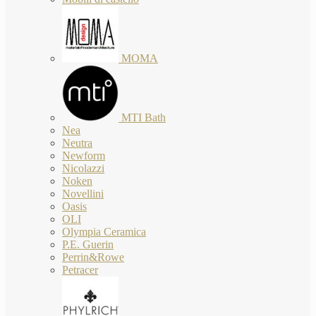
MOMA
MTI Bath
Nea
Neutra
Newform
Nicolazzi
Noken
Novellini
Oasis
OLI
Olympia Ceramica
P.E. Guerin
Perrin&Rowe
Petracer