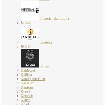
Imperial Bathrooms
Jacuzzi
Jandelle
JEE-O
Jorger
Kaldewei
Kallista
Karol | Blu Bleu
Kassatex
Kerasan
Kermi
Kerrock
Keuco
Knief