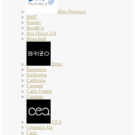
Bleu Provence
BMT
Bongio
Box&Co
Box Docce 2.B
Branchetti
Brizo
Bugnatese
Burlington
California
Carimali
Carlo Frattini
Catalano
CEA
Ceramica Ala
Cielo