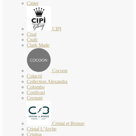
Cinier
CIPI
Cisal
Ciulli
Clark Made
Cocoon
Colacril
Collection Alexandra
Colombo
Cordivari
Crestani
Cristal et Bronze
Cristal L’Arche
Cristina