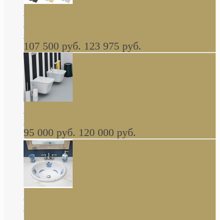
Cassia Duravit врезная сверху кухонная
керамическая мойка 1160 x 510 мм белая,
серая, черная, бежевая В НАЛИЧИИ
107 500 руб.
123 975 руб.
Cow ArtCeram унитаз навесной и биде
навесное КОМПЛЕКТ
95 000 руб.
120 000 руб.
Decorated Bathroom раковина овальная
встраиваемая для ванной с рисунком синяя
роза В НАЛИЧИИ