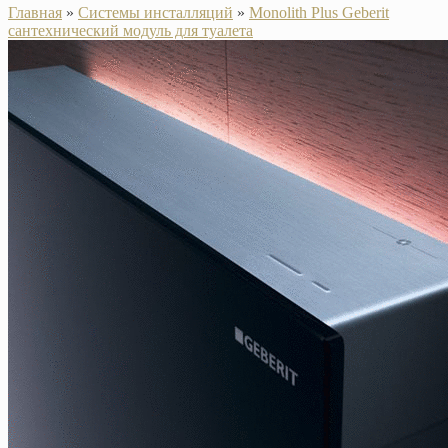
Главная
»
Системы инсталляций
»
Monolith Plus Geberit
сантехнический модуль для туалета