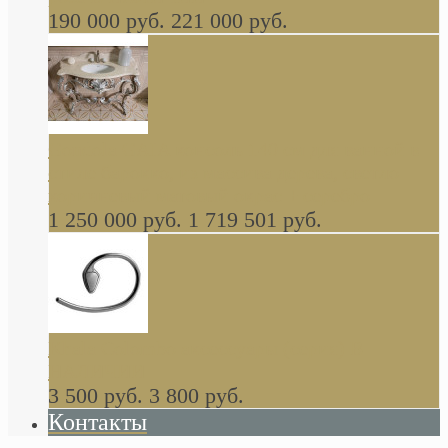
190 000 руб.
221 000 руб.
Gondola GAIA консоль 140 см для ванной в
стиле барокко, из массива дерева, светло
коричневый матовый окрас + серебро
1 250 000 руб.
1 719 501 руб.
Khala Colombo аксессуары (серия) В
НАЛИЧИИ
3 500 руб.
3 800 руб.
Контакты