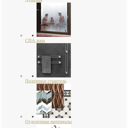
СПА зона
Полотенце сушитель
Отделочные материалы