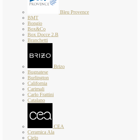
Bleu Provence
BMT
Bongio
Box&Co
Box Docce 2.B
Branchetti
Brizo
Bugnatese
Burlington
California
Carimali
Carlo Frattini
Catalano
CEA
Ceramica Ala
Cielo