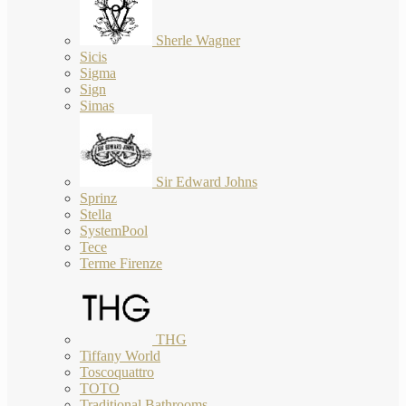
Sherle Wagner
Sicis
Sigma
Sign
Simas
Sir Edward Johns
Sprinz
Stella
SystemPool
Tece
Terme Firenze
THG
Tiffany World
Toscoquattro
TOTO
Traditional Bathrooms