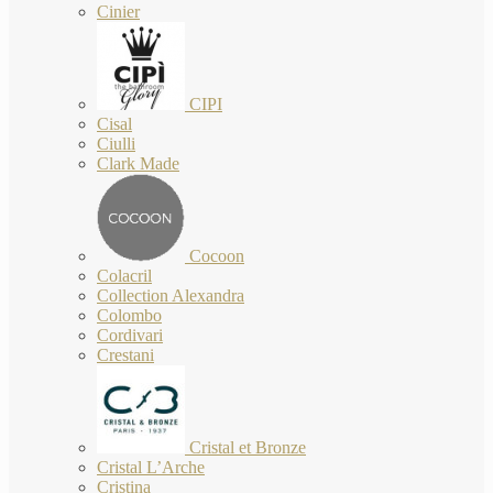
Cinier
CIPI
Cisal
Ciulli
Clark Made
Cocoon
Colacril
Collection Alexandra
Colombo
Cordivari
Crestani
Cristal et Bronze
Cristal L’Arche
Cristina