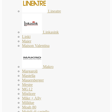
Lineatre
Linkasink
Linki
Maier
Maison Valentina
Makro
Margaroli
Mastella
Mauersberger
Mestre
MG12
Migliore
Mike + Ally
Milldue
Moab 80
Mobili di castello