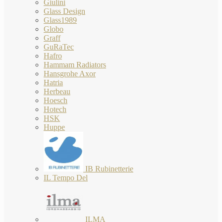
Giulini
Glass Design
Glass1989
Globo
Graff
GuRaTec
Hafro
Hammam Radiators
Hansgrohe Axor
Hatria
Herbeau
Hoesch
Hotech
HSK
Huppe
IB Rubinetterie
IL Tempo Del
ILMA