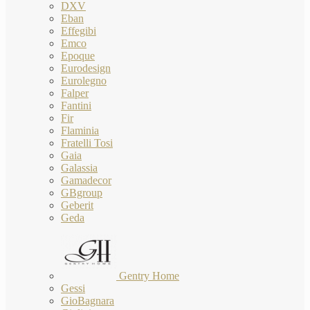
DXV
Eban
Effegibi
Emco
Epoque
Eurodesign
Eurolegno
Falper
Fantini
Fir
Flaminia
Fratelli Tosi
Gaia
Galassia
Gamadecor
GBgroup
Geberit
Geda
Gentry Home
Gessi
GioBagnara