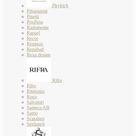
Phylrich
Pibamarmi
Pinetti
PoolSpa
Radomonte
Rapsel
Recor
Reginox
Repabad
Rexa design
Rifra
Riho
Ritmonio
Roca
Salvatori
Sameca AB
Samo
Scarabeo
Serdaneli