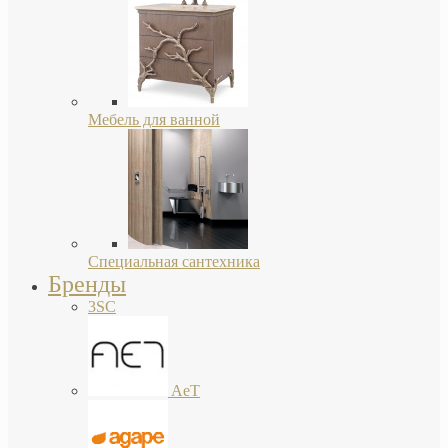
Мебель для ванной
Специальная сантехника
Бренды
3SC
AeT