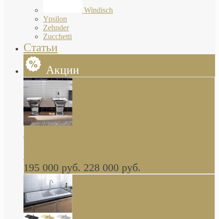
Windisch
Ypsilon
Zehnder
Zucchetti
Статьи
Акции
Butterfly Scarabeo КОМПЛЕКТ санфаянса
(унитаз и биде) напольные снаружи декор
глянцевая платина В НАЛИЧИИ
195 000 руб.
228 000 руб.