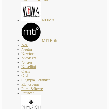
MOMA
MTI Bath
Nea
Neutra
Newform
Nicolazzi
Noken
Novellini
Oasis
OLI
Olympia Ceramica
P.E. Guerin
Perrin&Rowe
Petracer