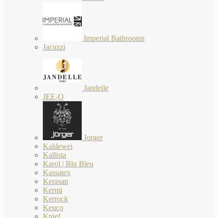
Imperial Bathrooms
Jacuzzi
Jandelle
JEE-O
Jorger
Kaldewei
Kallista
Karol | Blu Bleu
Kassatex
Kerasan
Kermi
Kerrock
Keuco
Knief