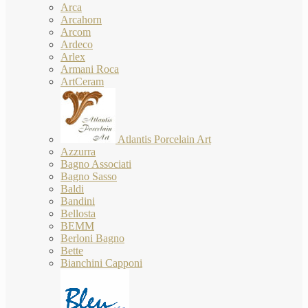
Arca
Arcahorn
Arcom
Ardeco
Arlex
Armani Roca
ArtCeram
Atlantis Porcelain Art
Azzurra
Bagno Associati
Bagno Sasso
Baldi
Bandini
Bellosta
BEMM
Berloni Bagno
Bette
Bianchini Capponi