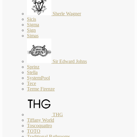
Sherle Wagner
Sicis
Sigma
Sign
Simas
Sir Edward Johns
Sprinz
Stella
SystemPool
Tece
Terme Firenze
THG
Tiffany World
Toscoquattro
TOTO
Traditional Bathrooms