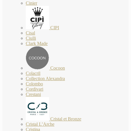
Cinier
CIPI
Cisal
Ciulli
Clark Made
Cocoon
Colacril
Collection Alexandra
Colombo
Cordivari
Crestani
Cristal et Bronze
Cristal L’Arche
Cristina