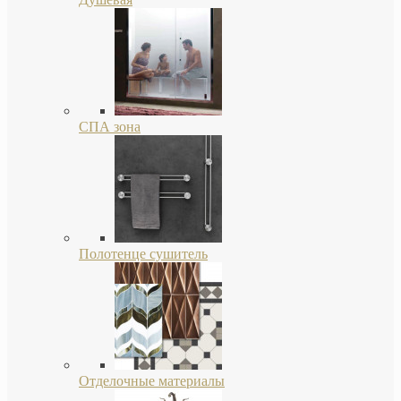
СПА зона
Полотенце сушитель
Отделочные материалы