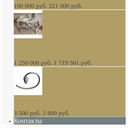
190 000 руб.
221 000 руб.
Gondola GAIA консоль 140 см для ванной в
стиле барокко, из массива дерева, светло
коричневый матовый окрас + серебро
1 250 000 руб.
1 719 501 руб.
Khala Colombo аксессуары (серия) В
НАЛИЧИИ
3 500 руб.
3 800 руб.
Контакты