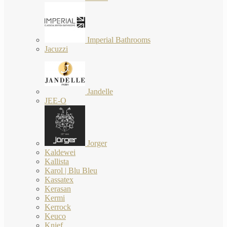
Imperial Bathrooms
Jacuzzi
Jandelle
JEE-O
Jorger
Kaldewei
Kallista
Karol | Blu Bleu
Kassatex
Kerasan
Kermi
Kerrock
Keuco
Knief