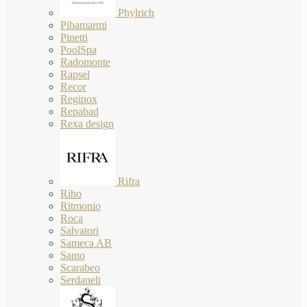
Phylrich
Pibamarmi
Pinetti
PoolSpa
Radomonte
Rapsel
Recor
Reginox
Repabad
Rexa design
Rifra
Riho
Ritmonio
Roca
Salvatori
Sameca AB
Samo
Scarabeo
Serdaneli