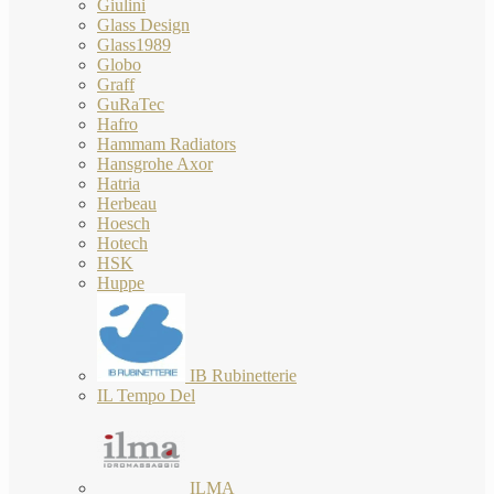
Giulini
Glass Design
Glass1989
Globo
Graff
GuRaTec
Hafro
Hammam Radiators
Hansgrohe Axor
Hatria
Herbeau
Hoesch
Hotech
HSK
Huppe
IB Rubinetterie
IL Tempo Del
ILMA