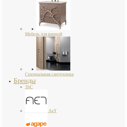
Мебель для ванной
Специальная сантехника
Бренды
3SC
AeT