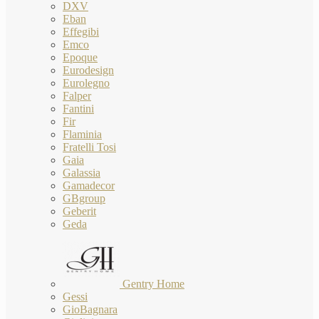
DXV
Eban
Effegibi
Emco
Epoque
Eurodesign
Eurolegno
Falper
Fantini
Fir
Flaminia
Fratelli Tosi
Gaia
Galassia
Gamadecor
GBgroup
Geberit
Geda
Gentry Home
Gessi
GioBagnara