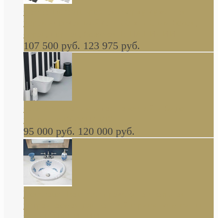
Cassia Duravit врезная сверху кухонная
керамическая мойка 1160 x 510 мм белая,
серая, черная, бежевая В НАЛИЧИИ
107 500 руб.
123 975 руб.
Cow ArtCeram унитаз навесной и биде
навесное КОМПЛЕКТ
95 000 руб.
120 000 руб.
Decorated Bathroom раковина овальная
встраиваемая для ванной с рисунком синяя
роза В НАЛИЧИИ