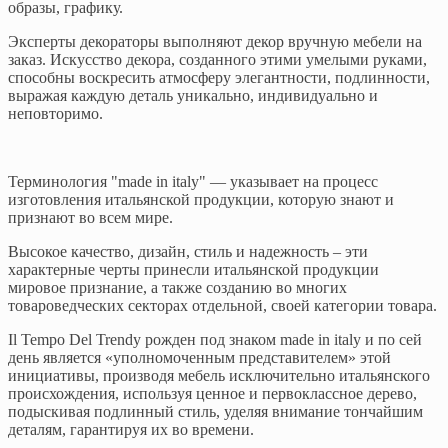
образы, графику.
Эксперты декораторы выполняют декор вручную мебели на
заказ. Искусство декора, созданного этими умелыми руками,
способны воскресить атмосферу элегантности, подлинности,
выражая каждую деталь уникально, индивидуально и
неповторимо.
Терминология "made in italy" — указывает на процесс
изготовления итальянской продукции, которую знают и
признают во всем мире.
Высокое качество, дизайн, стиль и надежность – эти
характерные черты принесли итальянской продукции
мировое признание, а также созданию во многих
товароведческих секторах отдельной, своей категории товара.
Il Tempo Del Trendy рожден под знаком made in italy и по сей
день является «уполномоченным представителем» этой
инициативы, производя мебель исключительно итальянского
происхождения, используя ценное и первоклассное дерево,
подыскивая подлинный стиль, уделяя внимание тончайшим
деталям, гарантируя их во времени.