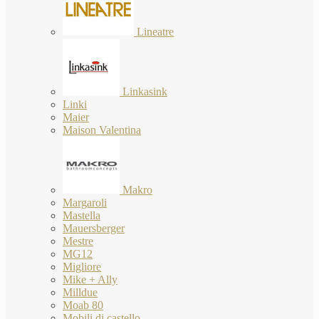
Lineatre
Linkasink
Linki
Maier
Maison Valentina
Makro
Margaroli
Mastella
Mauersberger
Mestre
MG12
Migliore
Mike + Ally
Milldue
Moab 80
Mobili di castello