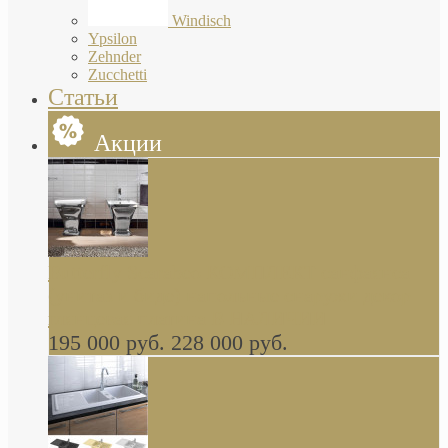
Windisch
Ypsilon
Zehnder
Zucchetti
Статьи
Акции
Butterfly Scarabeo КОМПЛЕКТ санфаянса
(унитаз и биде) напольные снаружи декор
глянцевая платина В НАЛИЧИИ
195 000 руб.
228 000 руб.