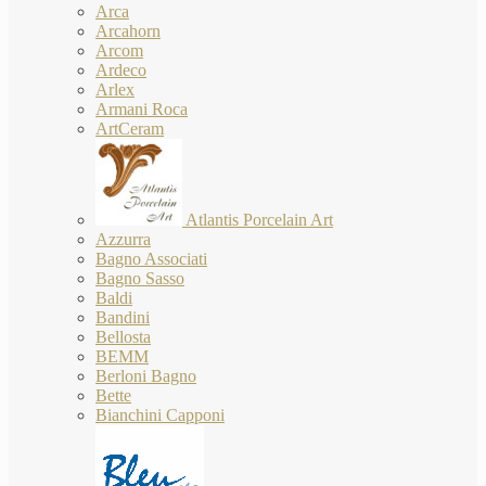
Arca
Arcahorn
Arcom
Ardeco
Arlex
Armani Roca
ArtCeram
Atlantis Porcelain Art
Azzurra
Bagno Associati
Bagno Sasso
Baldi
Bandini
Bellosta
BEMM
Berloni Bagno
Bette
Bianchini Capponi