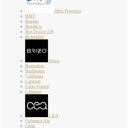
Bleu Provence
BMT
Bongio
Box&Co
Box Docce 2.B
Branchetti
Brizo
Bugnatese
Burlington
California
Carimali
Carlo Frattini
Catalano
CEA
Ceramica Ala
Cielo