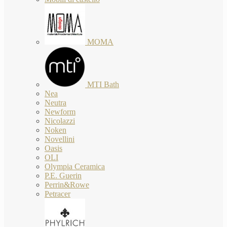
MOMA
MTI Bath
Nea
Neutra
Newform
Nicolazzi
Noken
Novellini
Oasis
OLI
Olympia Ceramica
P.E. Guerin
Perrin&Rowe
Petracer