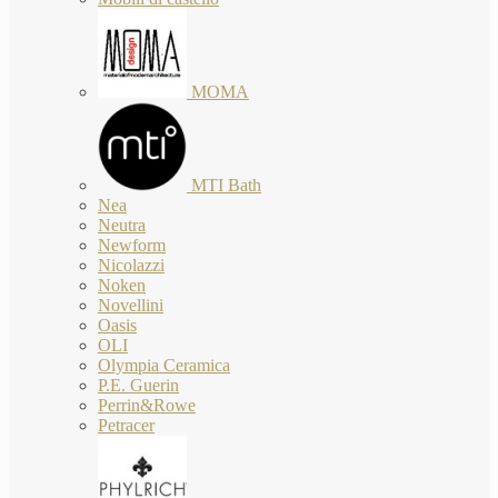
MOMA
MTI Bath
Nea
Neutra
Newform
Nicolazzi
Noken
Novellini
Oasis
OLI
Olympia Ceramica
P.E. Guerin
Perrin&Rowe
Petracer