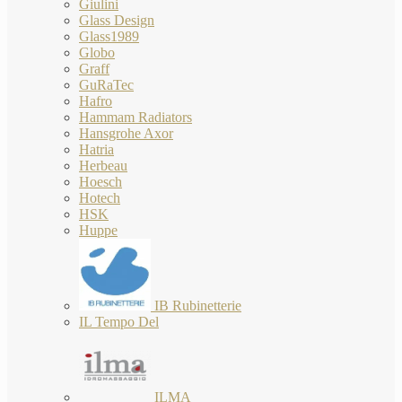
Giulini
Glass Design
Glass1989
Globo
Graff
GuRaTec
Hafro
Hammam Radiators
Hansgrohe Axor
Hatria
Herbeau
Hoesch
Hotech
HSK
Huppe
IB Rubinetterie
IL Tempo Del
ILMA