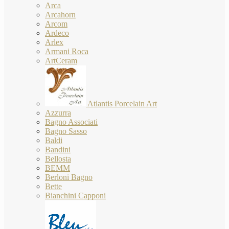
Arca
Arcahorn
Arcom
Ardeco
Arlex
Armani Roca
ArtCeram
Atlantis Porcelain Art
Azzurra
Bagno Associati
Bagno Sasso
Baldi
Bandini
Bellosta
BEMM
Berloni Bagno
Bette
Bianchini Capponi