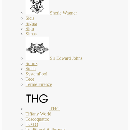
Sherle Wagner
Sicis
Sigma
Sign
Simas
Sir Edward Johns
Sprinz
Stella
SystemPool
Tece
Terme Firenze
THG
Tiffany World
Toscoquattro
TOTO
Traditional Bathrooms