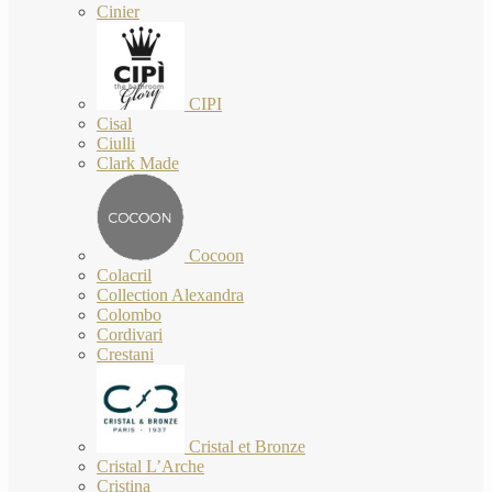
Cinier
CIPI
Cisal
Ciulli
Clark Made
Cocoon
Colacril
Collection Alexandra
Colombo
Cordivari
Crestani
Cristal et Bronze
Cristal L’Arche
Cristina