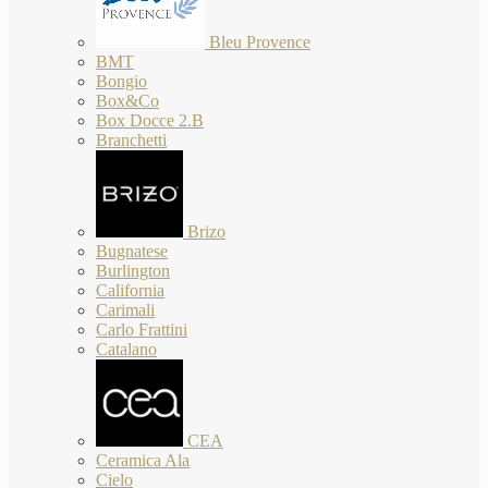
Bleu Provence
BMT
Bongio
Box&Co
Box Docce 2.B
Branchetti
Brizo
Bugnatese
Burlington
California
Carimali
Carlo Frattini
Catalano
CEA
Ceramica Ala
Cielo