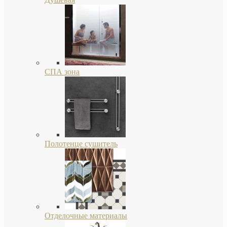
СПА зона
Полотенце сушитель
Отделочные материалы