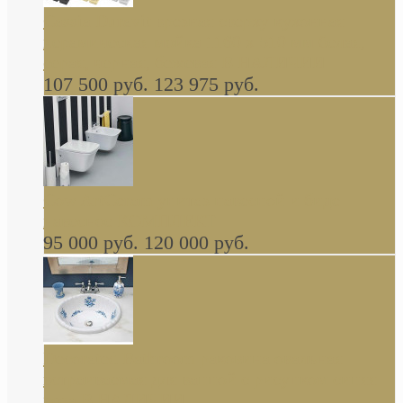
Cassia Duravit врезная сверху кухонная
керамическая мойка 1160 x 510 мм белая,
серая, черная, бежевая В НАЛИЧИИ
107 500 руб.
123 975 руб.
Cow ArtCeram унитаз навесной и биде
навесное КОМПЛЕКТ
95 000 руб.
120 000 руб.
Decorated Bathroom раковина овальная
встраиваемая для ванной с рисунком синяя
роза В НАЛИЧИИ