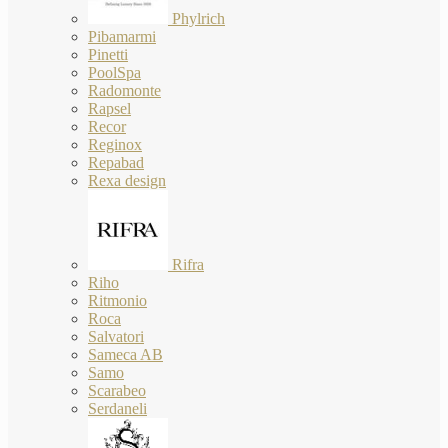
Phylrich
Pibamarmi
Pinetti
PoolSpa
Radomonte
Rapsel
Recor
Reginox
Repabad
Rexa design
Rifra
Riho
Ritmonio
Roca
Salvatori
Sameca AB
Samo
Scarabeo
Serdaneli