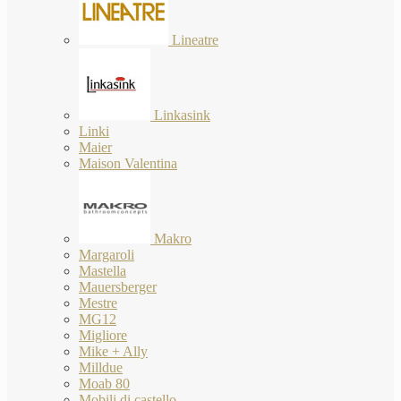
Lineatre
Linkasink
Linki
Maier
Maison Valentina
Makro
Margaroli
Mastella
Mauersberger
Mestre
MG12
Migliore
Mike + Ally
Milldue
Moab 80
Mobili di castello