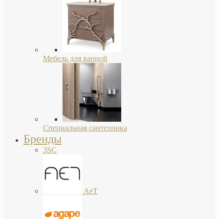
Мебель для ванной
Специальная сантехника
Бренды
3SC
AeT