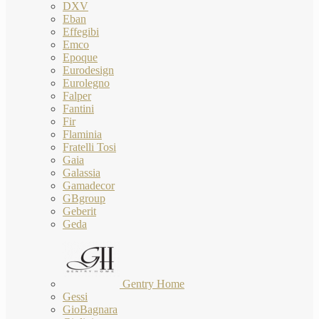
DXV
Eban
Effegibi
Emco
Epoque
Eurodesign
Eurolegno
Falper
Fantini
Fir
Flaminia
Fratelli Tosi
Gaia
Galassia
Gamadecor
GBgroup
Geberit
Geda
Gentry Home
Gessi
GioBagnara