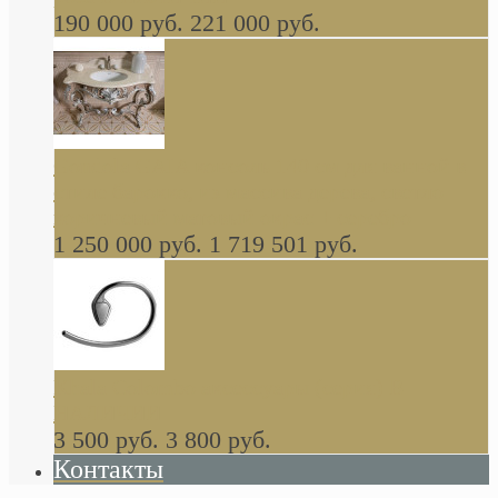
190 000 руб.
221 000 руб.
Gondola GAIA консоль 140 см для ванной в
стиле барокко, из массива дерева, светло
коричневый матовый окрас + серебро
1 250 000 руб.
1 719 501 руб.
Khala Colombo аксессуары (серия) В
НАЛИЧИИ
3 500 руб.
3 800 руб.
Контакты