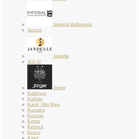
Imperial Bathrooms
Jacuzzi
Jandelle
JEE-O
Jorger
Kaldewei
Kallista
Karol | Blu Bleu
Kassatex
Kerasan
Kermi
Kerrock
Keuco
Knief