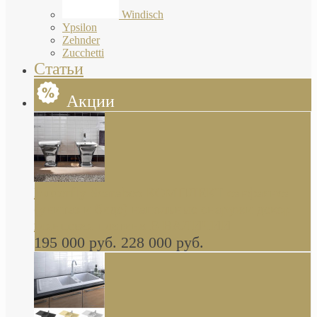
Windisch
Ypsilon
Zehnder
Zucchetti
Статьи
Акции
Butterfly Scarabeo КОМПЛЕКТ санфаянса
(унитаз и биде) напольные снаружи декор
глянцевая платина В НАЛИЧИИ
195 000 руб.
228 000 руб.