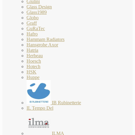
Giulini
Glass Design
Glass1989
Globo
Graff
GuRaTec
Hafro
Hammam Radiators
Hansgrohe Axor
Hatria
Herbeau
Hoesch
Hotech
HSK
Huppe
IB Rubinetterie
IL Tempo Del
ILMA