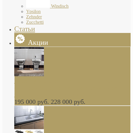
Windisch
Ypsilon
Zehnder
Zucchetti
Статьи
Акции
Butterfly Scarabeo КОМПЛЕКТ санфаянса
(унитаз и биде) напольные снаружи декор
глянцевая платина В НАЛИЧИИ
195 000 руб.
228 000 руб.