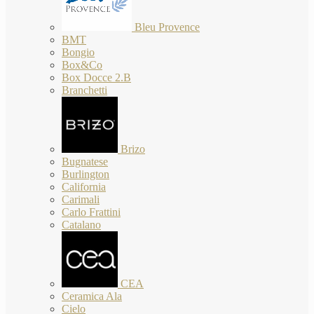
Bleu Provence
BMT
Bongio
Box&Co
Box Docce 2.B
Branchetti
Brizo
Bugnatese
Burlington
California
Carimali
Carlo Frattini
Catalano
CEA
Ceramica Ala
Cielo