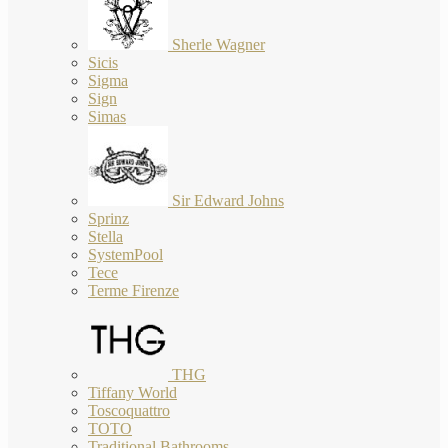
Sherle Wagner
Sicis
Sigma
Sign
Simas
Sir Edward Johns
Sprinz
Stella
SystemPool
Tece
Terme Firenze
THG
Tiffany World
Toscoquattro
TOTO
Traditional Bathrooms