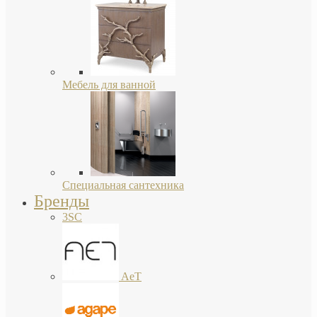
Мебель для ванной
Специальная сантехника
Бренды
3SC
AeT