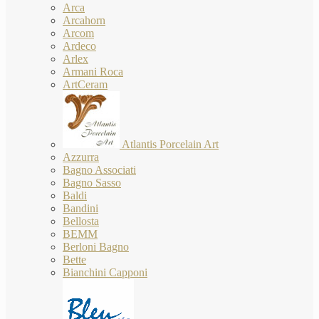
Arca
Arcahorn
Arcom
Ardeco
Arlex
Armani Roca
ArtCeram
Atlantis Porcelain Art
Azzurra
Bagno Associati
Bagno Sasso
Baldi
Bandini
Bellosta
BEMM
Berloni Bagno
Bette
Bianchini Capponi