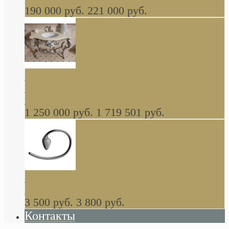
190 000 руб.
221 000 руб.
Gondola GAIA консоль 140 см для ванной в
стиле барокко, из массива дерева, светло
коричневый матовый окрас + серебро
1 250 000 руб.
1 719 501 руб.
Khala Colombo аксессуары (серия) В
НАЛИЧИИ
3 500 руб.
3 800 руб.
Контакты