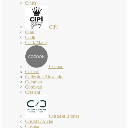
Cinier
CIPI
Cisal
Ciulli
Clark Made
Cocoon
Colacril
Collection Alexandra
Colombo
Cordivari
Crestani
Cristal et Bronze
Cristal L’Arche
Cristina