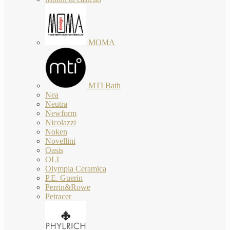
MOMA
MTI Bath
Nea
Neutra
Newform
Nicolazzi
Noken
Novellini
Oasis
OLI
Olympia Ceramica
P.E. Guerin
Perrin&Rowe
Petracer