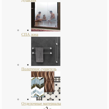
СПА зона
Полотенце сушитель
Отделочные материалы