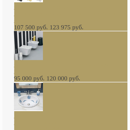
Cassia Duravit врезная сверху кухонная
керамическая мойка 1160 x 510 мм белая,
серая, черная, бежевая В НАЛИЧИИ
107 500 руб.
123 975 руб.
Cow ArtCeram унитаз навесной и биде
навесное КОМПЛЕКТ
95 000 руб.
120 000 руб.
Decorated Bathroom раковина овальная
встраиваемая для ванной с рисунком синяя
роза В НАЛИЧИИ