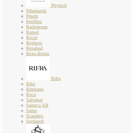
Phylrich
Pibamarmi
Pinetti
PoolSpa
Radomonte
Rapsel
Recor
Reginox
Repabad
Rexa design
Rifra
Riho
Ritmonio
Roca
Salvatori
Sameca AB
Samo
Scarabeo
Serdaneli