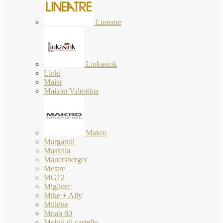
Lineatre
Linkasink
Linki
Maier
Maison Valentina
Makro
Margaroli
Mastella
Mauersberger
Mestre
MG12
Migliore
Mike + Ally
Milldue
Moab 80
Mobili di castello