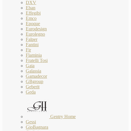
DXV
Eban
Effegibi
Emco
Epoque
Eurodesign
Eurolegno
Falper
Fantini
Fir
Flaminia
Fratelli Tosi
Gaia
Galassia
Gamadecor
GBgroup
Geberit
Geda
Gentry Home
Gessi
GioBagnara