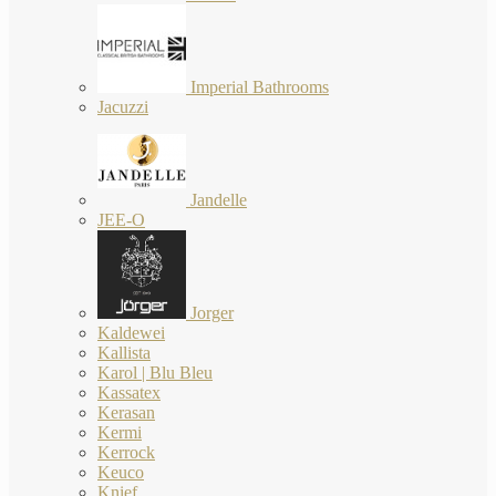
Imperial Bathrooms
Jacuzzi
Jandelle
JEE-O
Jorger
Kaldewei
Kallista
Karol | Blu Bleu
Kassatex
Kerasan
Kermi
Kerrock
Keuco
Knief