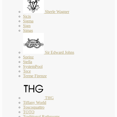
Sherle Wagner
Sicis
Sigma
Sign
Simas
Sir Edward Johns
Sprinz
Stella
SystemPool
Tece
Terme Firenze
THG
Tiffany World
Toscoquattro
TOTO
Traditional Bathrooms