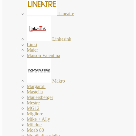
Lineatre
Linkasink
Linki
Maier
Maison Valentina
Makro
Margaroli
Mastella
Mauersberger
Mestre
MG12
Migliore
Mike + Ally
Milldue
Moab 80
Mobili di castello