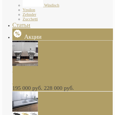
Windisch
Ypsilon
Zehnder
Zucchetti
Статьи
Акции
Butterfly Scarabeo КОМПЛЕКТ санфаянса
(унитаз и биде) напольные снаружи декор
глянцевая платина В НАЛИЧИИ
195 000 руб.
228 000 руб.