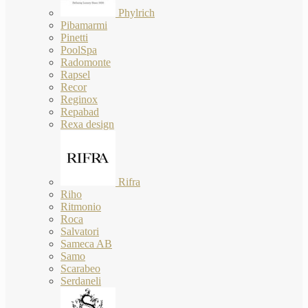
Phylrich
Pibamarmi
Pinetti
PoolSpa
Radomonte
Rapsel
Recor
Reginox
Repabad
Rexa design
Rifra
Riho
Ritmonio
Roca
Salvatori
Sameca AB
Samo
Scarabeo
Serdaneli