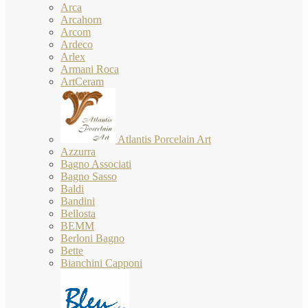
Arca
Arcahorn
Arcom
Ardeco
Arlex
Armani Roca
ArtCeram
Atlantis Porcelain Art
Azzurra
Bagno Associati
Bagno Sasso
Baldi
Bandini
Bellosta
BEMM
Berloni Bagno
Bette
Bianchini Capponi