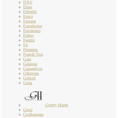
DXV
Eban
Effegibi
Emco
Epoque
Eurodesign
Eurolegno
Falper
Fantini
Fir
Flaminia
Fratelli Tosi
Gaia
Galassia
Gamadecor
GBgroup
Geberit
Geda
Gentry Home
Gessi
GioBagnara