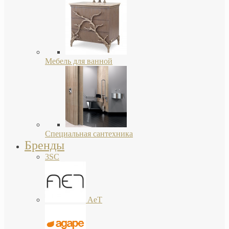
Мебель для ванной
Специальная сантехника
Бренды
3SC
AeT