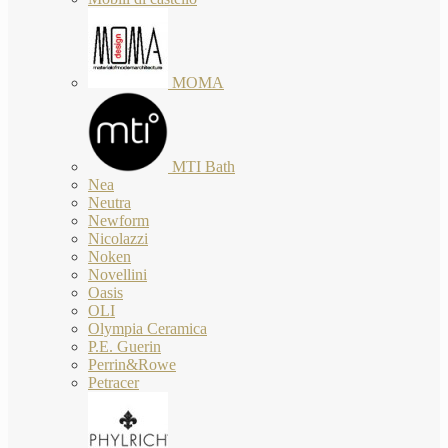
MOMA
MTI Bath
Nea
Neutra
Newform
Nicolazzi
Noken
Novellini
Oasis
OLI
Olympia Ceramica
P.E. Guerin
Perrin&Rowe
Petracer