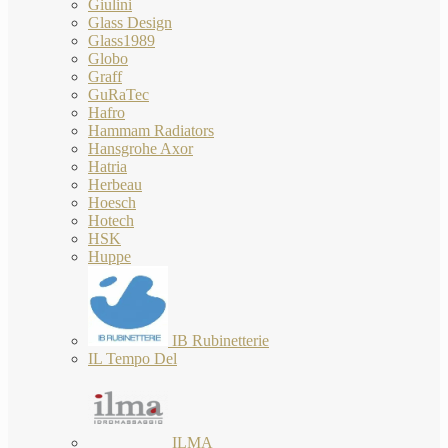
Giulini
Glass Design
Glass1989
Globo
Graff
GuRaTec
Hafro
Hammam Radiators
Hansgrohe Axor
Hatria
Herbeau
Hoesch
Hotech
HSK
Huppe
IB Rubinetterie
IL Tempo Del
ILMA