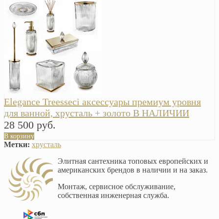
Elegance Treesseci аксессуары премиум уровня
для ванной, хрусталь + золото В НАЛИЧИИ
28 500 руб.
В корзину
Метки:
хрусталь
Элитная сантехника топовых европейских и
американских брендов в наличии и на заказ.
Монтаж, сервисное обслуживание,
собственная инженерная служба.