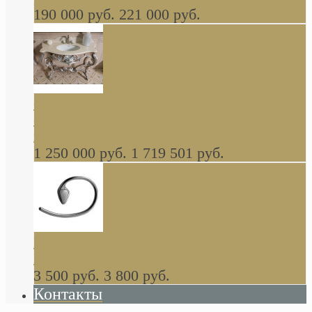
190 000 руб.
221 000 руб.
Gondola GAIA консоль 140 см для ванной в
стиле барокко, из массива дерева, светло
коричневый матовый окрас + серебро
1 250 000 руб.
1 719 501 руб.
Khala Colombo аксессуары (серия) В
НАЛИЧИИ
3 500 руб.
3 800 руб.
Контакты