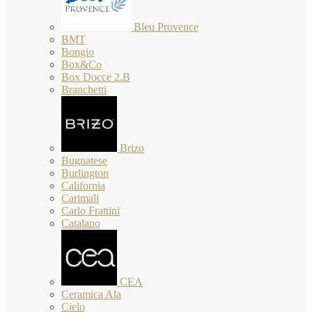
Bleu Provence
BMT
Bongio
Box&Co
Box Docce 2.B
Branchetti
Brizo
Bugnatese
Burlington
California
Carimali
Carlo Frattini
Catalano
CEA
Ceramica Ala
Cielo