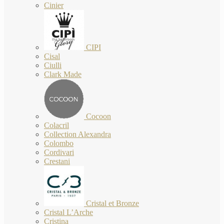
Cinier
CIPI
Cisal
Ciulli
Clark Made
Cocoon
Colacril
Collection Alexandra
Colombo
Cordivari
Crestani
Cristal et Bronze
Cristal L’Arche
Cristina