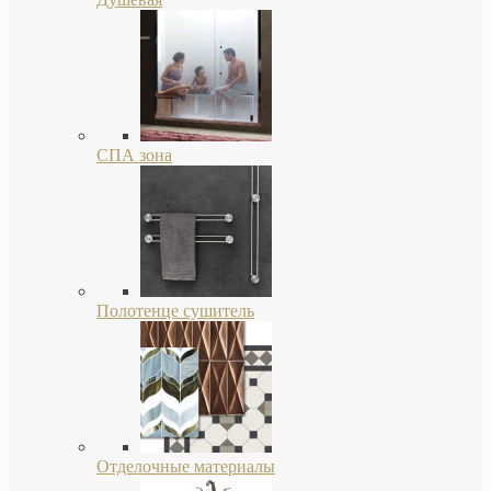
СПА зона
Полотенце сушитель
Отделочные материалы