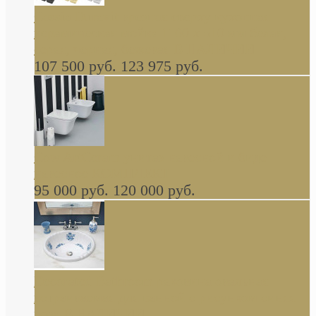
Cassia Duravit врезная сверху кухонная
керамическая мойка 1160 x 510 мм белая,
серая, черная, бежевая В НАЛИЧИИ
107 500 руб.
123 975 руб.
Cow ArtCeram унитаз навесной и биде
навесное КОМПЛЕКТ
95 000 руб.
120 000 руб.
Decorated Bathroom раковина овальная
встраиваемая для ванной с рисунком синяя
роза В НАЛИЧИИ