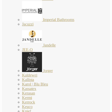
Imperial Bathrooms
Jacuzzi
Jandelle
JEE-O
Jorger
Kaldewei
Kallista
Karol | Blu Bleu
Kassatex
Kerasan
Kermi
Kerrock
Keuco
Knief