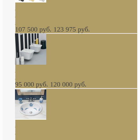
Cassia Duravit врезная сверху кухонная
керамическая мойка 1160 x 510 мм белая,
серая, черная, бежевая В НАЛИЧИИ
107 500 руб.
123 975 руб.
Cow ArtCeram унитаз навесной и биде
навесное КОМПЛЕКТ
95 000 руб.
120 000 руб.
Decorated Bathroom раковина овальная
встраиваемая для ванной с рисунком синяя
роза В НАЛИЧИИ