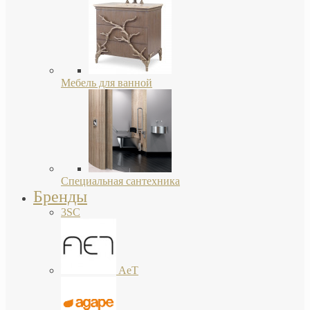
Мебель для ванной
Специальная сантехника
Бренды
3SC
AeT