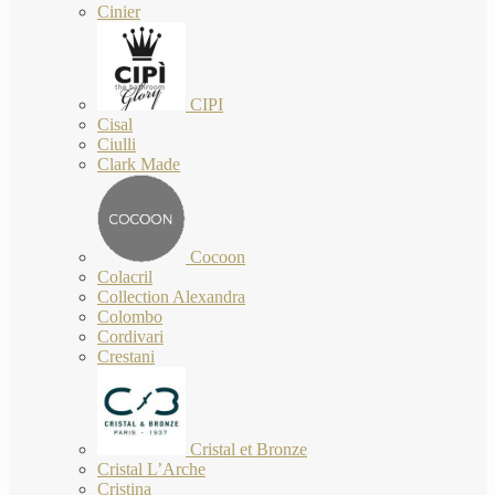
Cinier
CIPI
Cisal
Ciulli
Clark Made
Cocoon
Colacril
Collection Alexandra
Colombo
Cordivari
Crestani
Cristal et Bronze
Cristal L’Arche
Cristina