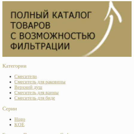
Категории
Смесители
Смеситель для раковины
Верхний душ
Смеситель для ванны
Смеситель для биде
Серии
Hugo
KOE