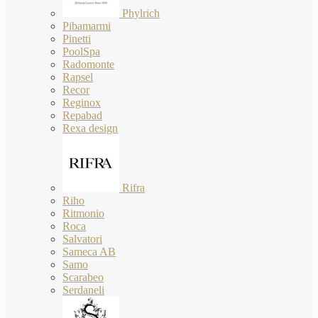
Phylrich
Pibamarmi
Pinetti
PoolSpa
Radomonte
Rapsel
Recor
Reginox
Repabad
Rexa design
Rifra
Riho
Ritmonio
Roca
Salvatori
Sameca AB
Samo
Scarabeo
Serdaneli