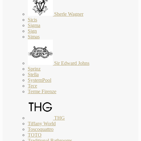
Sherle Wagner
Sicis
Sigma
Sign
Simas
Sir Edward Johns
Sprinz
Stella
SystemPool
Tece
Terme Firenze
THG
Tiffany World
Toscoquattro
TOTO
Traditional Bathrooms