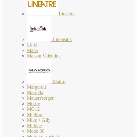
Lineatre
Linkasink
Linki
Maier
Maison Valentina
Makro
Margaroli
Mastella
Mauersberger
Mestre
MG12
Migliore
Mike + Ally
Milldue
Moab 80
Mobili di castello