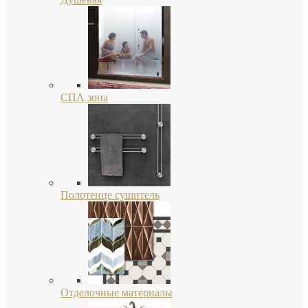
СПА зона
Полотенце сушитель
Отделочные материалы