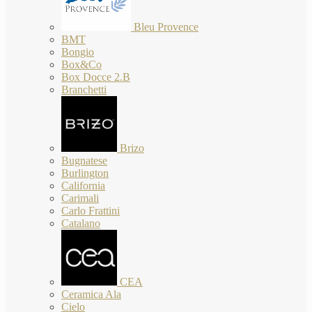
Bleu Provence
BMT
Bongio
Box&Co
Box Docce 2.B
Branchetti
Brizo
Bugnatese
Burlington
California
Carimali
Carlo Frattini
Catalano
CEA
Ceramica Ala
Cielo