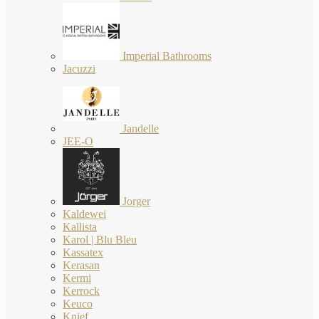
Imperial Bathrooms
Jacuzzi
Jandelle
JEE-O
Jorger
Kaldewei
Kallista
Karol | Blu Bleu
Kassatex
Kerasan
Kermi
Kerrock
Keuco
Knief