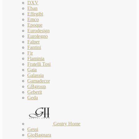
DXV
Eban
Effegibi
Emco
Epoque
Eurodesign
Eurolegno
Falper
Fantini
Fir
Flaminia
Fratelli Tosi
Gaia
Galassia
Gamadecor
GBgroup
Geberit
Geda
Gentry Home
Gessi
GioBagnara