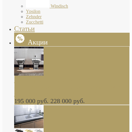
Windisch
Ypsilon
Zehnder
Zucchetti
Статьи
Акции
Butterfly Scarabeo КОМПЛЕКТ санфаянса
(унитаз и биде) напольные снаружи декор
глянцевая платина В НАЛИЧИИ
195 000 руб.
228 000 руб.