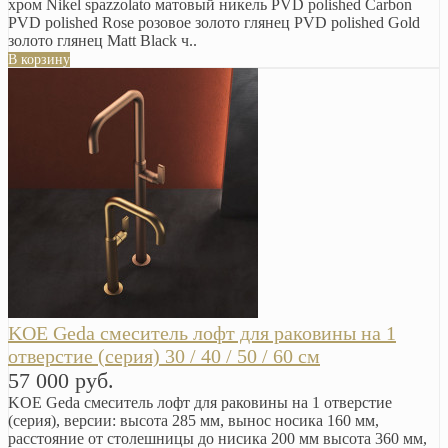
хром Nikel spazzolato матовый никель PVD polished Carbon
PVD polished Rose розовое золото глянец PVD polished Gold
золото глянец Matt Black ч..
В корзину
KOE Geda смеситель лофт для раковины на 1
отверстие (серия) 30 / 40 / 50 / 60 см
57 000 руб.
KOE Geda смеситель лофт для раковины на 1 отверстие
(серия), версии: высота 285 мм, вынос носика 160 мм,
расстояние от столешницы до нисика 200 мм высота 360 мм,