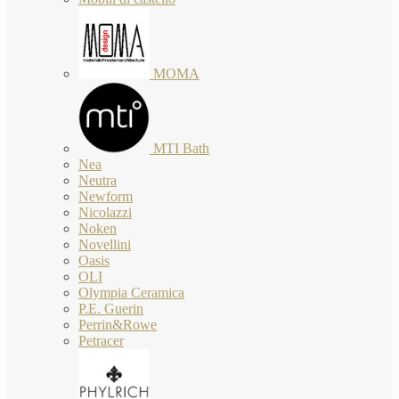
MOMA
MTI Bath
Nea
Neutra
Newform
Nicolazzi
Noken
Novellini
Oasis
OLI
Olympia Ceramica
P.E. Guerin
Perrin&Rowe
Petracer