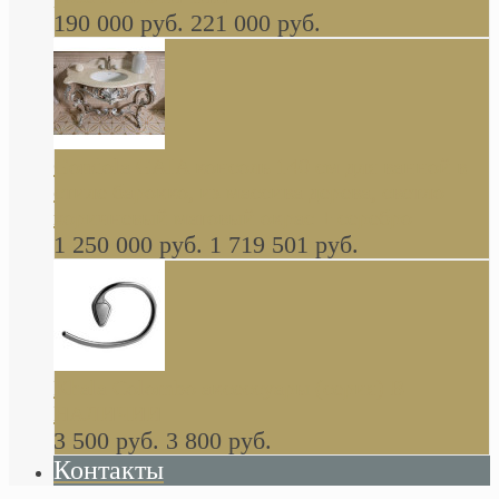
190 000 руб.
221 000 руб.
Gondola GAIA консоль 140 см для ванной в
стиле барокко, из массива дерева, светло
коричневый матовый окрас + серебро
1 250 000 руб.
1 719 501 руб.
Khala Colombo аксессуары (серия) В
НАЛИЧИИ
3 500 руб.
3 800 руб.
Контакты