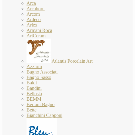
Arca
Arcahorn
Arcom
Ardeco
Arlex
Armani Roca
ArtCeram
Atlantis Porcelain Art
Azzurra
Bagno Associati
Bagno Sasso
Baldi
Bandini
Bellosta
BEMM
Berloni Bagno
Bette
Bianchini Capponi