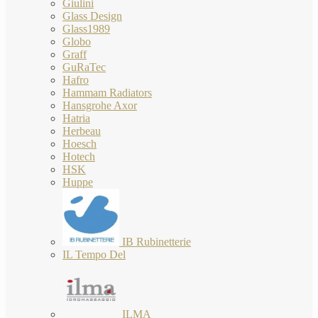
Giulini
Glass Design
Glass1989
Globo
Graff
GuRaTec
Hafro
Hammam Radiators
Hansgrohe Axor
Hatria
Herbeau
Hoesch
Hotech
HSK
Huppe
IB Rubinetterie
IL Tempo Del
ILMA