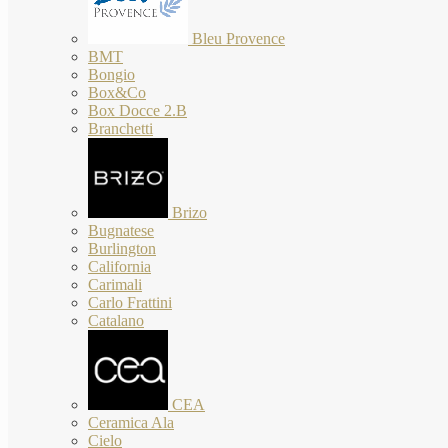
Bleu Provence
BMT
Bongio
Box&Co
Box Docce 2.B
Branchetti
Brizo
Bugnatese
Burlington
California
Carimali
Carlo Frattini
Catalano
CEA
Ceramica Ala
Cielo