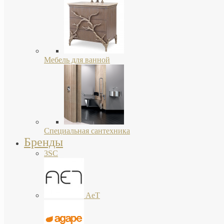
Мебель для ванной
Специальная сантехника
Бренды
3SC
AeT