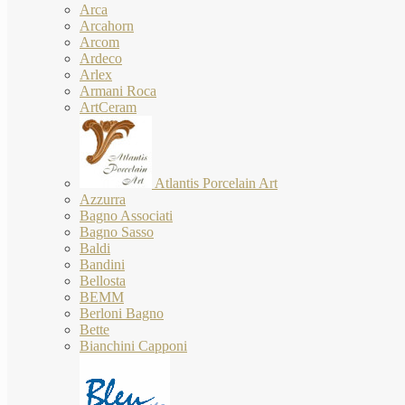
Arca
Arcahorn
Arcom
Ardeco
Arlex
Armani Roca
ArtCeram
Atlantis Porcelain Art
Azzurra
Bagno Associati
Bagno Sasso
Baldi
Bandini
Bellosta
BEMM
Berloni Bagno
Bette
Bianchini Capponi