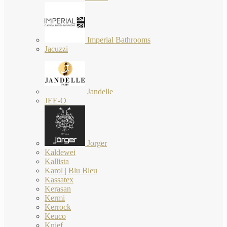
Imperial Bathrooms
Jacuzzi
Jandelle
JEE-O
Jorger
Kaldewei
Kallista
Karol | Blu Bleu
Kassatex
Kerasan
Kermi
Kerrock
Keuco
Knief