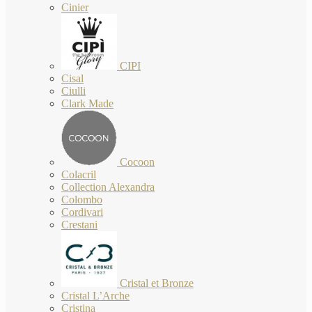
Cinier
CIPI
Cisal
Ciulli
Clark Made
Cocoon
Colacril
Collection Alexandra
Colombo
Cordivari
Crestani
Cristal et Bronze
Cristal L’Arche
Cristina