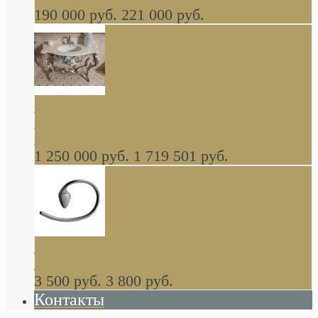
190 000 руб.
221 000 руб.
Gondola GAIA консоль 140 см для ванной в
стиле барокко, из массива дерева, светло
коричневый матовый окрас + серебро
1 250 000 руб.
1 719 501 руб.
Khala Colombo аксессуары (серия) В
НАЛИЧИИ
3 500 руб.
3 800 руб.
Контакты