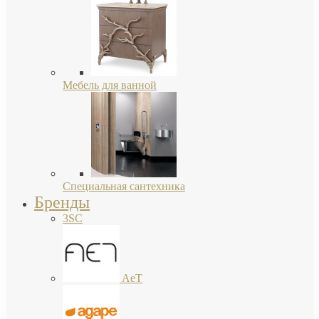
Мебель для ванной
Специальная сантехника
Бренды
3SC
AeT