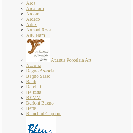
Arca
Arcahorn
Arcom
Ardeco
Arlex
Armani Roca
ArtCeram
Atlantis Porcelain Art
Azzurra
Bagno Associati
Bagno Sasso
Baldi
Bandini
Bellosta
BEMM
Berloni Bagno
Bette
Bianchini Capponi