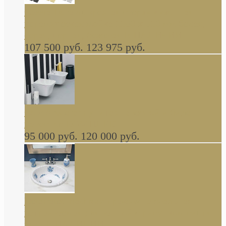
Cassia Duravit врезная сверху кухонная
керамическая мойка 1160 x 510 мм белая,
серая, черная, бежевая В НАЛИЧИИ
107 500 руб.
123 975 руб.
Cow ArtCeram унитаз навесной и биде
навесное КОМПЛЕКТ
95 000 руб.
120 000 руб.
Decorated Bathroom раковина овальная
встраиваемая для ванной с рисунком синяя
роза В НАЛИЧИИ