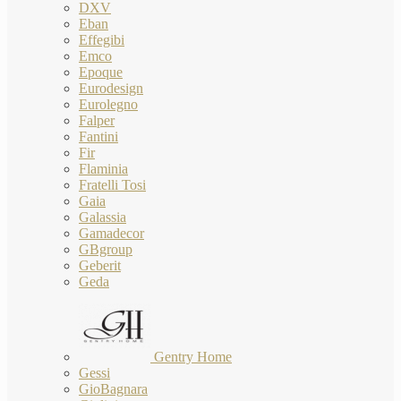
DXV
Eban
Effegibi
Emco
Epoque
Eurodesign
Eurolegno
Falper
Fantini
Fir
Flaminia
Fratelli Tosi
Gaia
Galassia
Gamadecor
GBgroup
Geberit
Geda
Gentry Home
Gessi
GioBagnara