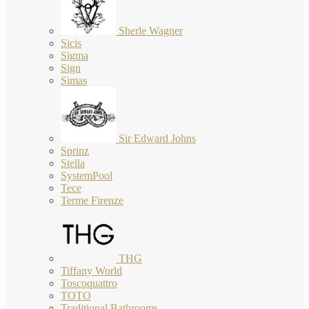
Sherle Wagner
Sicis
Sigma
Sign
Simas
Sir Edward Johns
Sprinz
Stella
SystemPool
Tece
Terme Firenze
THG
Tiffany World
Toscoquattro
TOTO
Traditional Bathrooms