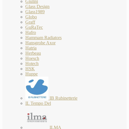
Giulini
Glass Design
Glass1989
Globo
Graff
GuRaTec
Hafro
Hammam Radiators
Hansgrohe Axor
Hatria
Herbeau
Hoesch
Hotech
HSK
Huppe
IB Rubinetterie
IL Tempo Del
ILMA