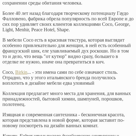
сохранении среды обитания человека.
Более 40 лет назад благодаря творческому потенциалу Гаудо
Фалловено, фабрика обрела популярность по всей Европе и до
сих пор удивляет своих клиентов коллекциями Coco, George,
Light, Menhir, Peace Hotel, Shape.
В мебели Coco есть в красивая текстура, которая выглядит
особенно привлекательно для женщин, в ней есть особенный
французский шик, еле улавливаемый дух роскоши. Но в том
то и дело, что вещь "от кутюр" видно сразу, большего в
отделке не нужно, иначе она превратиться в кич.
Coco,
Birkin
... - эти имена сами по себе означают стиль.
Отрадно, что у этого итальянского бренда получилось
воплотить в дизайне мебели едва уловимый
Коллекция предлагает много места для хранения, для ванных
принадлежностей, бытовой химии, шампуней, порошков,
полотенец.
Изящная и современная сантехника - бесконечная красота,
которая представлена в новой форме, которая заставит по-
новому посмотреть на дизайн ванных комнат.
Купить Falper итальянскую дизайнерскую сантехнику и