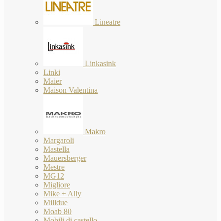
Lineatre
Linkasink
Linki
Maier
Maison Valentina
Makro
Margaroli
Mastella
Mauersberger
Mestre
MG12
Migliore
Mike + Ally
Milldue
Moab 80
Mobili di castello