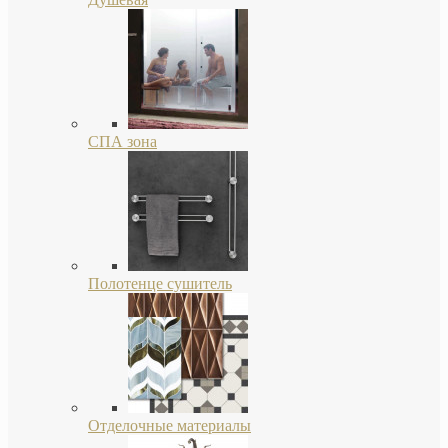
СПА зона
Полотенце сушитель
Отделочные материалы