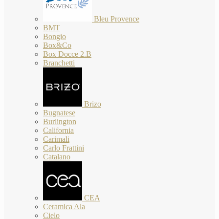
Bleu Provence
BMT
Bongio
Box&Co
Box Docce 2.B
Branchetti
Brizo
Bugnatese
Burlington
California
Carimali
Carlo Frattini
Catalano
CEA
Ceramica Ala
Cielo