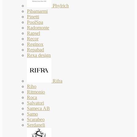
Phylrich
Pibamarmi
Pinetti
PoolSpa
Radomonte
Rapsel
Recor
Reginox
Repabad
Rexa design
Rifra
Riho
Ritmonio
Roca
Salvatori
Sameca AB
Samo
Scarabeo
Serdaneli