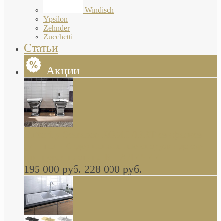
Windisch
Ypsilon
Zehnder
Zucchetti
Статьи
Акции
Butterfly Scarabeo КОМПЛЕКТ санфаянса
(унитаз и биде) напольные снаружи декор
глянцевая платина В НАЛИЧИИ
195 000 руб.
228 000 руб.