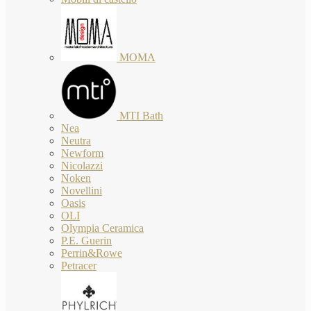
MOMA
MTI Bath
Nea
Neutra
Newform
Nicolazzi
Noken
Novellini
Oasis
OLI
Olympia Ceramica
P.E. Guerin
Perrin&Rowe
Petracer