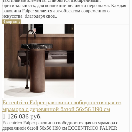
тактильные элементы становятся изощренными.
оригинальность, для коллекции великого персонажа. Каждая
раковина Falper является арт-объектом современного
искусства, благодаря свое..
В корзину
Eccentrico Falper раковина свободностоящая из
мрамора с деревянной базой 56х56 H90 см
1 126 036 руб.
Eccentrico Falper раковина свободностоящая из мрамора с
деревянной базой 56х56 H90 см ECCENTRICO FALPER