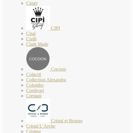
Cinier
CIPI
Cisal
Ciulli
Clark Made
Cocoon
Colacril
Collection Alexandra
Colombo
Cordivari
Crestani
Cristal et Bronze
Cristal L’Arche
Cristina