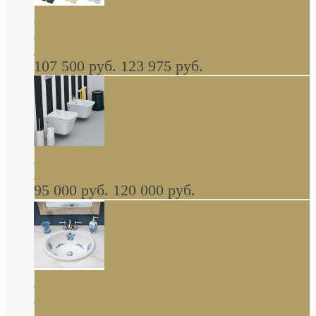
Cassia Duravit врезная сверху кухонная
керамическая мойка 1160 x 510 мм белая,
серая, черная, бежевая В НАЛИЧИИ
107 500 руб.
123 975 руб.
Cow ArtCeram унитаз навесной и биде
навесное КОМПЛЕКТ
95 000 руб.
120 000 руб.
Decorated Bathroom раковина овальная
встраиваемая для ванной с рисунком синяя
роза В НАЛИЧИИ