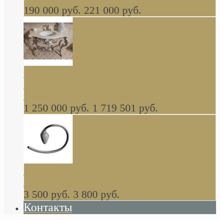
190 000 руб.
221 000 руб.
Gondola GAIA консоль 140 см для ванной в
стиле барокко, из массива дерева, светло
коричневый матовый окрас + серебро
1 250 000 руб.
1 719 501 руб.
Khala Colombo аксессуары (серия) В
НАЛИЧИИ
3 500 руб.
3 800 руб.
Контакты