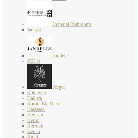
Imperial Bathrooms
Jacuzzi
Jandelle
JEE-O
Jorger
Kaldewei
Kallista
Karol | Blu Bleu
Kassatex
Kerasan
Kermi
Kerrock
Keuco
Knief