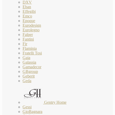
DXV
Eban
Effegibi
Emco
Epoque
Eurodesign
Eurolegno
Falper
Fantini
Fir
Flaminia
Fratelli Tosi
Gaia
Galassia
Gamadecor
GBgroup
Geberit
Geda
Gentry Home
Gessi
GioBagnara