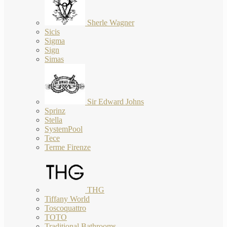
Sherle Wagner
Sicis
Sigma
Sign
Simas
Sir Edward Johns
Sprinz
Stella
SystemPool
Tece
Terme Firenze
THG
Tiffany World
Toscoquattro
TOTO
Traditional Bathrooms