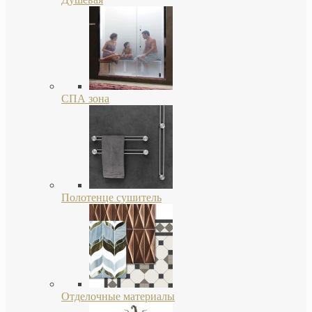
СПА зона
Полотенце сушитель
Отделочные материалы