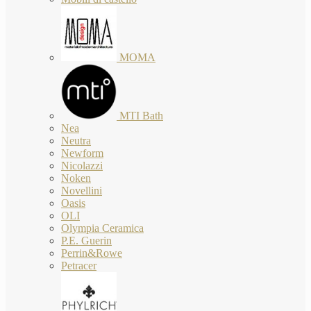
MOMA
MTI Bath
Nea
Neutra
Newform
Nicolazzi
Noken
Novellini
Oasis
OLI
Olympia Ceramica
P.E. Guerin
Perrin&Rowe
Petracer