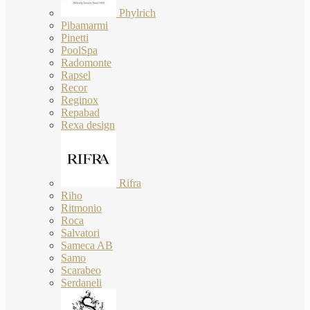
Phylrich
Pibamarmi
Pinetti
PoolSpa
Radomonte
Rapsel
Recor
Reginox
Repabad
Rexa design
Rifra
Riho
Ritmonio
Roca
Salvatori
Sameca AB
Samo
Scarabeo
Serdaneli