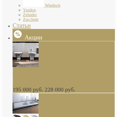
Windisch
Ypsilon
Zehnder
Zucchetti
Статьи
Акции
Butterfly Scarabeo КОМПЛЕКТ санфаянса
(унитаз и биде) напольные снаружи декор
глянцевая платина В НАЛИЧИИ
195 000 руб.
228 000 руб.