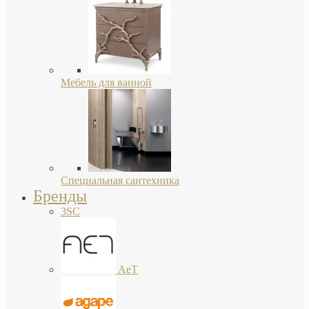
Мебель для ванной
Специальная сантехника
Бренды
3SC
AeT