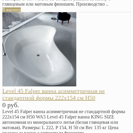
глянцевым или матовым финишем. Производство ..
В корзину
Level 45 Falper ванна асимметричная не
стандартной формы 222х154 см H50
0 руб.
Level 45 Falper ванна асимметричная не стандартной формы
222х154 см H50 WA5 Level 45 Falper ванна KING SIZE
автономная из минерального литья (белая глянцевая или
матовая). Размеры: L 222, P 154, H 50 см Вес 135 кг Цена
указана за ванну с глянцевым финишем...