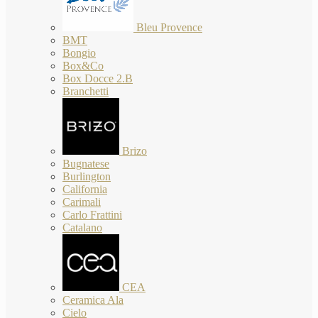
Bleu Provence
BMT
Bongio
Box&Co
Box Docce 2.B
Branchetti
Brizo
Bugnatese
Burlington
California
Carimali
Carlo Frattini
Catalano
CEA
Ceramica Ala
Cielo