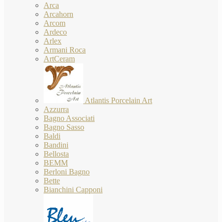
Arca
Arcahorn
Arcom
Ardeco
Arlex
Armani Roca
ArtCeram
Atlantis Porcelain Art
Azzurra
Bagno Associati
Bagno Sasso
Baldi
Bandini
Bellosta
BEMM
Berloni Bagno
Bette
Bianchini Capponi