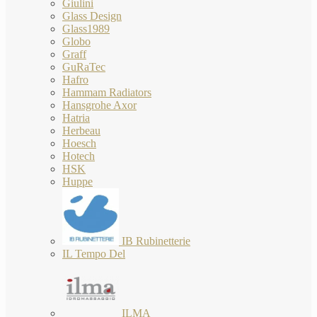
Giulini
Glass Design
Glass1989
Globo
Graff
GuRaTec
Hafro
Hammam Radiators
Hansgrohe Axor
Hatria
Herbeau
Hoesch
Hotech
HSK
Huppe
IB Rubinetterie
IL Tempo Del
ILMA