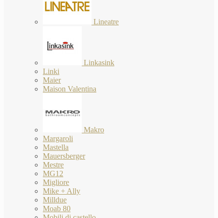
Lineatre
Linkasink
Linki
Maier
Maison Valentina
Makro
Margaroli
Mastella
Mauersberger
Mestre
MG12
Migliore
Mike + Ally
Milldue
Moab 80
Mobili di castello