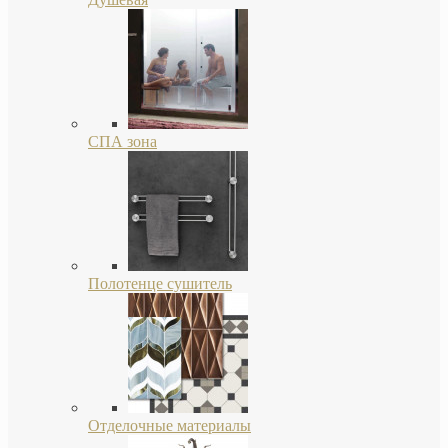
СПА зона
Полотенце сушитель
Отделочные материалы