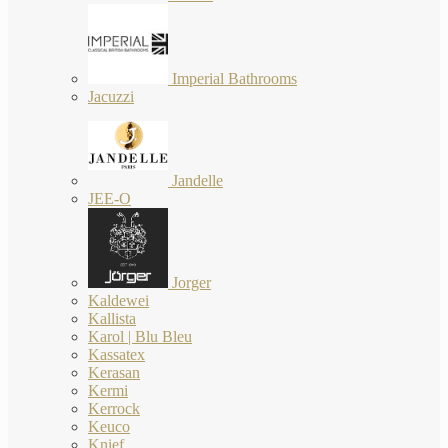
Imperial Bathrooms
Jacuzzi
Jandelle
JEE-O
Jorger
Kaldewei
Kallista
Karol | Blu Bleu
Kassatex
Kerasan
Kermi
Kerrock
Keuco
Knief