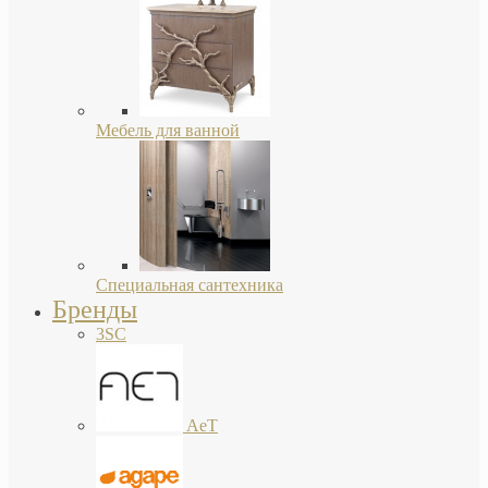
Мебель для ванной
Специальная сантехника
Бренды
3SC
AeT