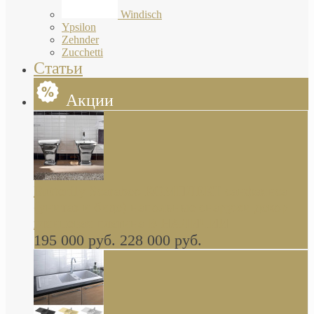
Windisch
Ypsilon
Zehnder
Zucchetti
Статьи
Акции
Butterfly Scarabeo КОМПЛЕКТ санфаянса
(унитаз и биде) напольные снаружи декор
глянцевая платина В НАЛИЧИИ
195 000 руб.
228 000 руб.