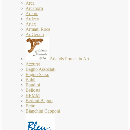
Arca
Arcahorn
Arcom
Ardeco
Arlex
Armani Roca
ArtCeram
Atlantis Porcelain Art
Azzurra
Bagno Associati
Bagno Sasso
Baldi
Bandini
Bellosta
BEMM
Berloni Bagno
Bette
Bianchini Capponi