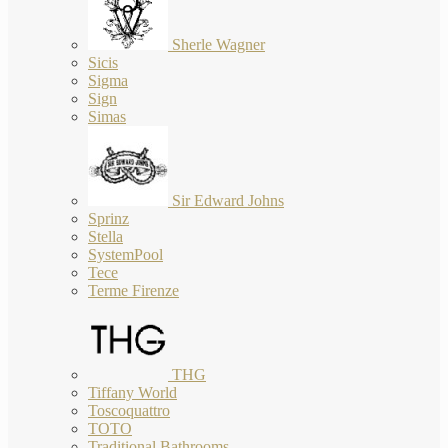
Sherle Wagner
Sicis
Sigma
Sign
Simas
Sir Edward Johns
Sprinz
Stella
SystemPool
Tece
Terme Firenze
THG
Tiffany World
Toscoquattro
TOTO
Traditional Bathrooms