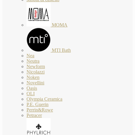
MOMA
MTI Bath
Nea
Neutra
Newform
Nicolazzi
Noken
Novellini
Oasis
OLI
Olympia Ceramica
P.E. Guerin
Perrin&Rowe
Petracer