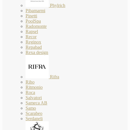
Phylrich
Pibamarmi
Pinetti
PoolSpa
Radomonte
Rapsel
Recor
Reginox
Repabad
Rexa design
Rifra
Riho
Ritmonio
Roca
Salvatori
Sameca AB
Samo
Scarabeo
Serdaneli