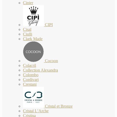
Cinier
CIPI
Cisal
Ciulli
Clark Made
Cocoon
Colacril
Collection Alexandra
Colombo
Cordivari
Crestani
Cristal et Bronze
Cristal L’Arche
Cristina