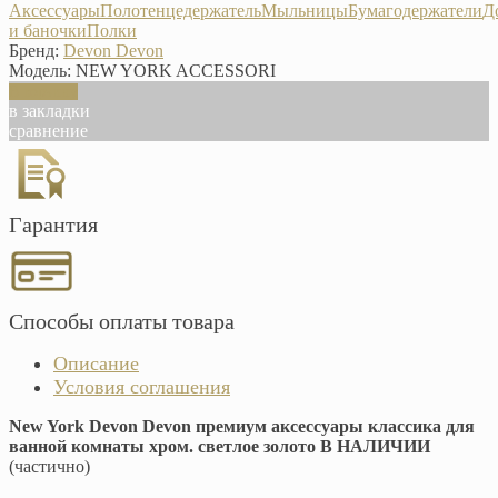
Аксессуары
Полотенцедержатель
Мыльницы
Бумагодержатели
Д
и баночки
Полки
Бренд:
Devon Devon
Модель:
NEW YORK ACCESSORI
В корзину
в закладки
сравнение
Гарантия
Способы оплаты товара
Описание
Условия соглашения
New York Devon Devon премиум аксессуары классика для
ванной комнаты хром. светлое золото В НАЛИЧИИ
(частично)