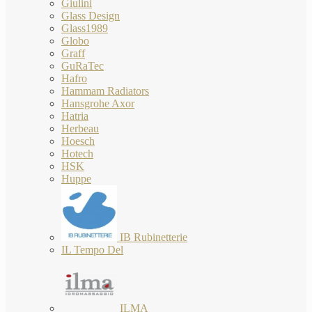
Giulini
Glass Design
Glass1989
Globo
Graff
GuRaTec
Hafro
Hammam Radiators
Hansgrohe Axor
Hatria
Herbeau
Hoesch
Hotech
HSK
Huppe
IB Rubinetterie
IL Tempo Del
ILMA