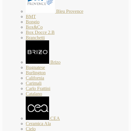
Bleu Provence
BMT
Bongio
Box&Co
Box Docce 2.B
Branchetti
Brizo
Bugnatese
Burlington
California
Carimali
Carlo Frattini
Catalano
CEA
Ceramica Ala
Cielo