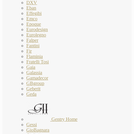
DXV
Eban
Effegibi
Emco
Epoque
Eurodesign
Eurolegno
Falper
Fantini
Fir
Flaminia
Fratelli Tosi
Gaia
Galassia
Gamadecor
GBgroup
Geberit
Geda
Gentry Home
Gessi
GioBagnara