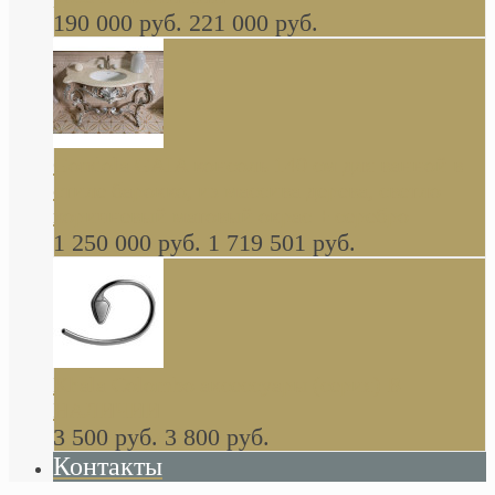
190 000 руб.
221 000 руб.
Gondola GAIA консоль 140 см для ванной в
стиле барокко, из массива дерева, светло
коричневый матовый окрас + серебро
1 250 000 руб.
1 719 501 руб.
Khala Colombo аксессуары (серия) В
НАЛИЧИИ
3 500 руб.
3 800 руб.
Контакты