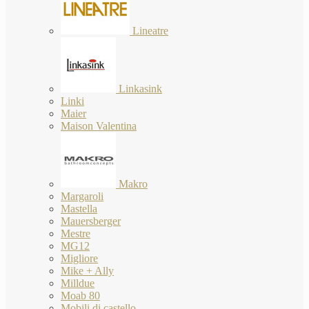
Lineatre
Linkasink
Linki
Maier
Maison Valentina
Makro
Margaroli
Mastella
Mauersberger
Mestre
MG12
Migliore
Mike + Ally
Milldue
Moab 80
Mobili di castello