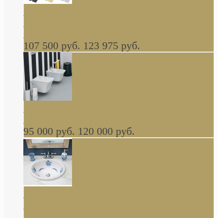
Cassia Duravit врезная сверху кухонная
керамическая мойка 1160 x 510 мм белая,
серая, черная, бежевая В НАЛИЧИИ
107 500 руб.
123 975 руб.
Cow ArtCeram унитаз навесной и биде
навесное КОМПЛЕКТ
95 000 руб.
120 000 руб.
Decorated Bathroom раковина овальная
встраиваемая для ванной с рисунком синяя
роза В НАЛИЧИИ