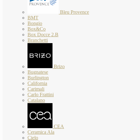
Bleu Provence
BMT
Bongio
Box&Co
Box Docce 2.B
Branchetti
Brizo
Bugnatese
Burlington
California
Carimali
Carlo Frattini
Catalano
CEA
Ceramica Ala
Cielo