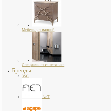
Мебель для ванной
Специальная сантехника
Бренды
3SC
AeT