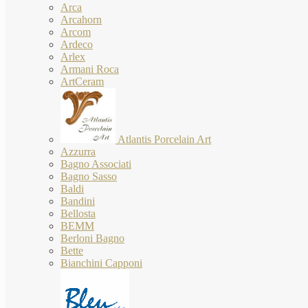
Arca
Arcahorn
Arcom
Ardeco
Arlex
Armani Roca
ArtCeram
Atlantis Porcelain Art
Azzurra
Bagno Associati
Bagno Sasso
Baldi
Bandini
Bellosta
BEMM
Berloni Bagno
Bette
Bianchini Capponi