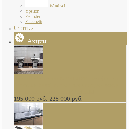
Windisch
Ypsilon
Zehnder
Zucchetti
Статьи
Акции
Butterfly Scarabeo КОМПЛЕКТ санфаянса
(унитаз и биде) напольные снаружи декор
глянцевая платина В НАЛИЧИИ
195 000 руб.
228 000 руб.