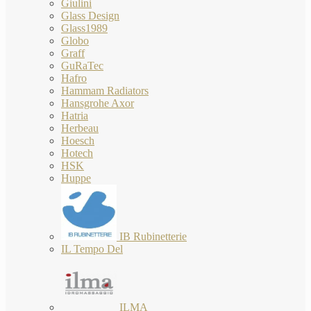
Giulini
Glass Design
Glass1989
Globo
Graff
GuRaTec
Hafro
Hammam Radiators
Hansgrohe Axor
Hatria
Herbeau
Hoesch
Hotech
HSK
Huppe
IB Rubinetterie
IL Tempo Del
ILMA