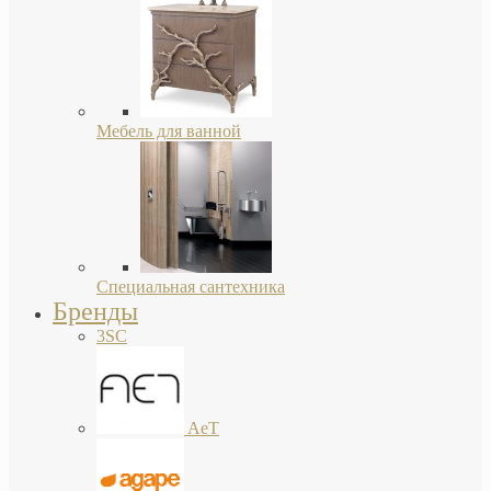
Мебель для ванной
Специальная сантехника
Бренды
3SC
AeT