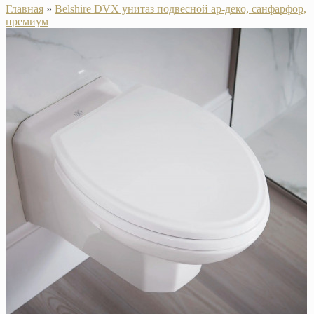
Главная
»
Belshire DVX унитаз подвесной ар-деко, санфарфор,
премиум