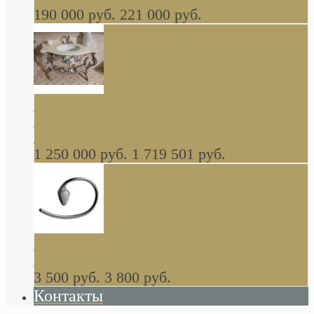
190 000 руб.
221 000 руб.
Gondola GAIA консоль 140 см для ванной в
стиле барокко, из массива дерева, светло
коричневый матовый окрас + серебро
1 250 000 руб.
1 719 501 руб.
Khala Colombo аксессуары (серия) В
НАЛИЧИИ
3 500 руб.
3 800 руб.
Контакты