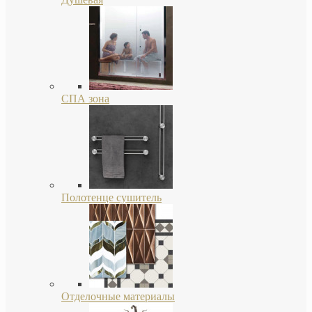
СПА зона
Полотенце сушитель
Отделочные материалы