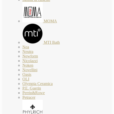
MOMA
MTI Bath
Nea
Neutra
Newform
Nicolazzi
Noken
Novellini
Oasis
OLI
Olympia Ceramica
P.E. Guerin
Perrin&Rowe
Petracer