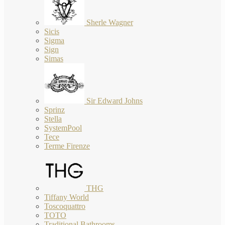
Sherle Wagner
Sicis
Sigma
Sign
Simas
Sir Edward Johns
Sprinz
Stella
SystemPool
Tece
Terme Firenze
THG
Tiffany World
Toscoquattro
TOTO
Traditional Bathrooms