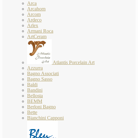
Arca
Arcahorn
Arcom
Ardeco
Arlex
Armani Roca
ArtCeram
Atlantis Porcelain Art
Azzurra
Bagno Associati
Bagno Sasso
Baldi
Bandini
Bellosta
BEMM
Berloni Bagno
Bette
Bianchini Capponi