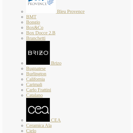
Bleu Provence
BMT
Bongio
Box&Co
Box Docce 2.B
Branchetti
Brizo
Bugnatese
Burlington
California
Carimali
Carlo Frattini
Catalano
CEA
Ceramica Ala
Cielo