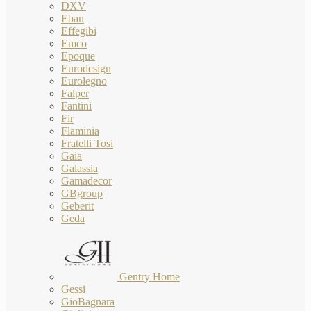
DXV
Eban
Effegibi
Emco
Epoque
Eurodesign
Eurolegno
Falper
Fantini
Fir
Flaminia
Fratelli Tosi
Gaia
Galassia
Gamadecor
GBgroup
Geberit
Geda
Gentry Home
Gessi
GioBagnara