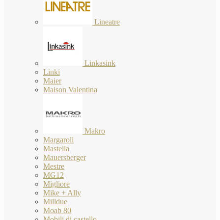
Lineatre
Linkasink
Linki
Maier
Maison Valentina
Makro
Margaroli
Mastella
Mauersberger
Mestre
MG12
Migliore
Mike + Ally
Milldue
Moab 80
Mobili di castello