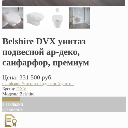
Belshire DVX унитаз
подвесной ар-деко,
санфарфор, премиум
Цена: 331 500 руб.
Санфаянс
Унитазы
Подвесной унитаз
Бренд:
DXV
Модель:
Belshire
В корзину
в закладки
сравнение