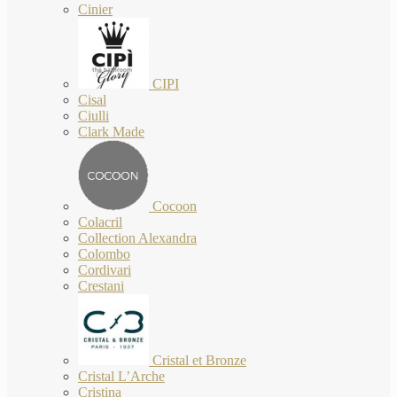
Cinier
CIPI
Cisal
Ciulli
Clark Made
Cocoon
Colacril
Collection Alexandra
Colombo
Cordivari
Crestani
Cristal et Bronze
Cristal L’Arche
Cristina