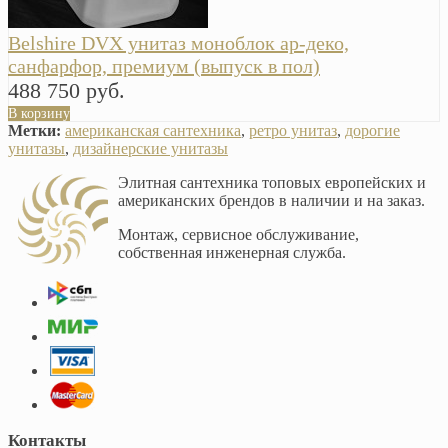
Belshire DVX унитаз моноблок ар-деко,
санфарфор, премиум (выпуск в пол)
488 750 руб.
В корзину
Метки:
американская сантехника
,
ретро унитаз
,
дорогие
унитазы
,
дизайнерские унитазы
Элитная сантехника топовых европейских и
американских брендов в наличии и на заказ.
Монтаж, сервисное обслуживание,
собственная инженерная служба.
Контакты