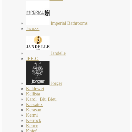
Imperial Bathrooms
Jacuzzi
Jandelle
JEE-O
Jorger
Kaldewei
Kallista
Karol | Blu Bleu
Kassatex
Kerasan
Kermi
Kerrock
Keuco
Knief