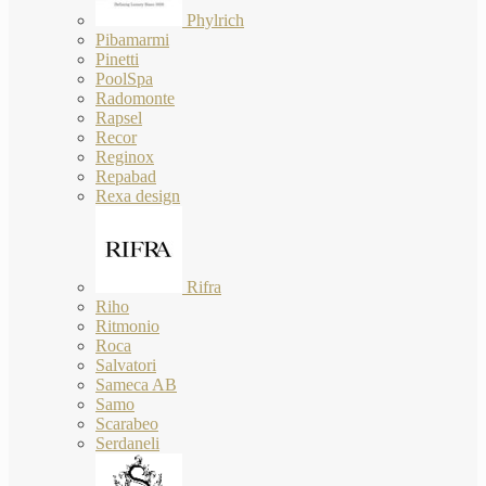
Phylrich
Pibamarmi
Pinetti
PoolSpa
Radomonte
Rapsel
Recor
Reginox
Repabad
Rexa design
Rifra
Riho
Ritmonio
Roca
Salvatori
Sameca AB
Samo
Scarabeo
Serdaneli