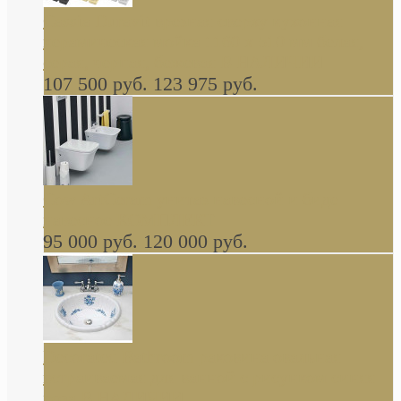
Cassia Duravit врезная сверху кухонная
керамическая мойка 1160 x 510 мм белая,
серая, черная, бежевая В НАЛИЧИИ
107 500 руб.
123 975 руб.
Cow ArtCeram унитаз навесной и биде
навесное КОМПЛЕКТ
95 000 руб.
120 000 руб.
Decorated Bathroom раковина овальная
встраиваемая для ванной с рисунком синяя
роза В НАЛИЧИИ