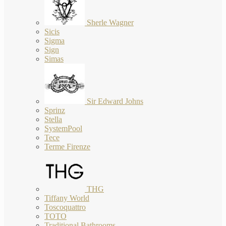
Sherle Wagner
Sicis
Sigma
Sign
Simas
Sir Edward Johns
Sprinz
Stella
SystemPool
Tece
Terme Firenze
THG
Tiffany World
Toscoquattro
TOTO
Traditional Bathrooms