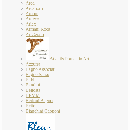
Arca
Arcahorn
Arcom
Ardeco
Arlex
Armani Roca
ArtCeram
Atlantis Porcelain Art
Azzurra
Bagno Associati
Bagno Sasso
Baldi
Bandini
Bellosta
BEMM
Berloni Bagno
Bette
Bianchini Capponi