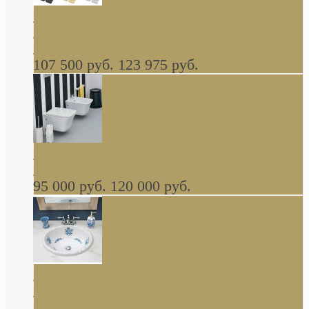
Cassia Duravit врезная сверху кухонная
керамическая мойка 1160 x 510 мм белая,
серая, черная, бежевая В НАЛИЧИИ
107 500 руб.
123 975 руб.
Cow ArtCeram унитаз навесной и биде
навесное КОМПЛЕКТ
95 000 руб.
120 000 руб.
Decorated Bathroom раковина овальная
встраиваемая для ванной с рисунком синяя
роза В НАЛИЧИИ