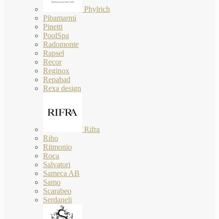
Phylrich
Pibamarmi
Pinetti
PoolSpa
Radomonte
Rapsel
Recor
Reginox
Repabad
Rexa design
Rifra
Riho
Ritmonio
Roca
Salvatori
Sameca AB
Samo
Scarabeo
Serdaneli