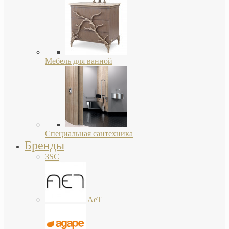
Мебель для ванной
Специальная сантехника
Бренды
3SC
AeT