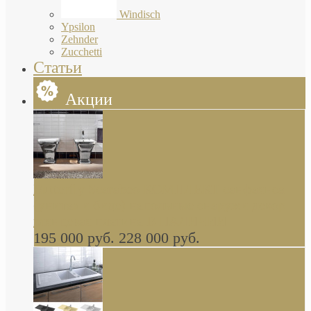
Windisch
Ypsilon
Zehnder
Zucchetti
Статьи
Акции
Butterfly Scarabeo КОМПЛЕКТ санфаянса
(унитаз и биде) напольные снаружи декор
глянцевая платина В НАЛИЧИИ
195 000 руб.
228 000 руб.