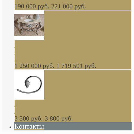
190 000 руб.
221 000 руб.
Gondola GAIA консоль 140 см для ванной в
стиле барокко, из массива дерева, светло
коричневый матовый окрас + серебро
1 250 000 руб.
1 719 501 руб.
Khala Colombo аксессуары (серия) В
НАЛИЧИИ
3 500 руб.
3 800 руб.
Контакты