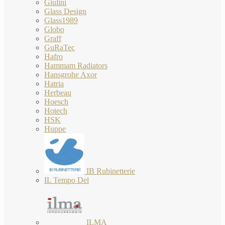
Giulini
Glass Design
Glass1989
Globo
Graff
GuRaTec
Hafro
Hammam Radiators
Hansgrohe Axor
Hatria
Herbeau
Hoesch
Hotech
HSK
Huppe
IB Rubinetterie
IL Tempo Del
ILMA