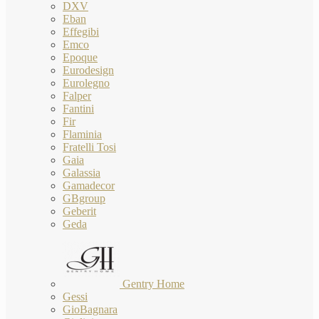
DXV
Eban
Effegibi
Emco
Epoque
Eurodesign
Eurolegno
Falper
Fantini
Fir
Flaminia
Fratelli Tosi
Gaia
Galassia
Gamadecor
GBgroup
Geberit
Geda
Gentry Home
Gessi
GioBagnara