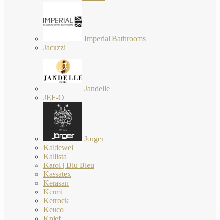
Imperial Bathrooms
Jacuzzi
Jandelle
JEE-O
Jorger
Kaldewei
Kallista
Karol | Blu Bleu
Kassatex
Kerasan
Kermi
Kerrock
Keuco
Knief