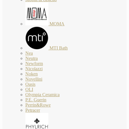
MOMA
MTI Bath
Nea
Neutra
Newform
Nicolazzi
Noken
Novellini
Oasis
OLI
Olympia Ceramica
P.E. Guerin
Perrin&Rowe
Petracer