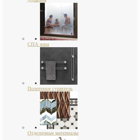
СПА зона
Полотенце сушитель
Отделочные материалы