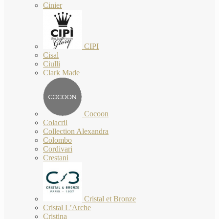
Cinier
CIPI
Cisal
Ciulli
Clark Made
Cocoon
Colacril
Collection Alexandra
Colombo
Cordivari
Crestani
Cristal et Bronze
Cristal L’Arche
Cristina