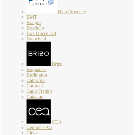
Bleu Provence
BMT
Bongio
Box&Co
Box Docce 2.B
Branchetti
Brizo
Bugnatese
Burlington
California
Carimali
Carlo Frattini
Catalano
CEA
Ceramica Ala
Cielo