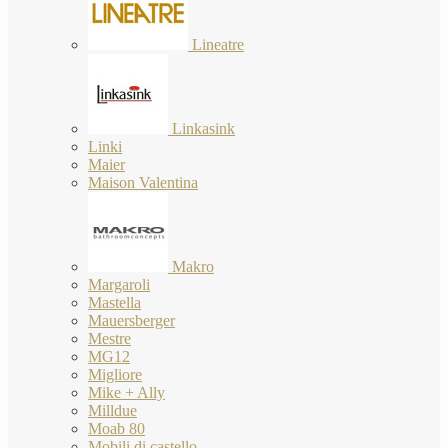
Lineatre
Linkasink
Linki
Maier
Maison Valentina
Makro
Margaroli
Mastella
Mauersberger
Mestre
MG12
Migliore
Mike + Ally
Milldue
Moab 80
Mobili di castello