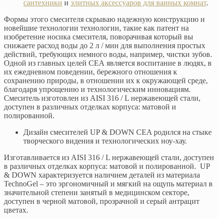
сантехники
и
элитных аксессуаров для ванных комнат
.
Формы этого смесителя скрываю надежную конструкцию и
новейшие технологии технологии, такие как патент на
изобретение носика смесителя, поворачивая который вы
снижаете расход воды до 2 л / мин для выполнения простых
действий, требующих немного воды, например, чистки зубов.
Одной из главных целей СЕА является воспитание в людях, в
их ежедневном поведении, бережного отношения к
сохранению природы, в отношении их к окружающей среде,
благодаря упрощению и технологическим инновациям.
Смеситель изготовлен из AISI 316 / L нержавеющей стали,
доступен в различных отделках корпуса: матовой и
полированной.
Дизайн смесителей UP & DOWN CEA родился на стыке
творческого видения и технологических ноу-хау.
Изготавливается из AISI 316 / L нержавеющей стали, доступен
в различных отделках корпуса: матовой и полированной. UP
& DOWN характеризуется наличием деталей из материала
TechnoGel – это эргономичный и мягкий на ощупь материал в
значительной степени занятый в медицинском секторе,
доступен в черной матовой, прозрачной и серый антрацит
цветах.