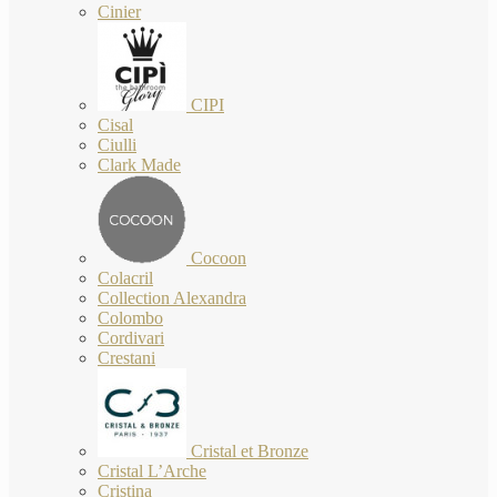
Cinier
CIPI
Cisal
Ciulli
Clark Made
Cocoon
Colacril
Collection Alexandra
Colombo
Cordivari
Crestani
Cristal et Bronze
Cristal L’Arche
Cristina