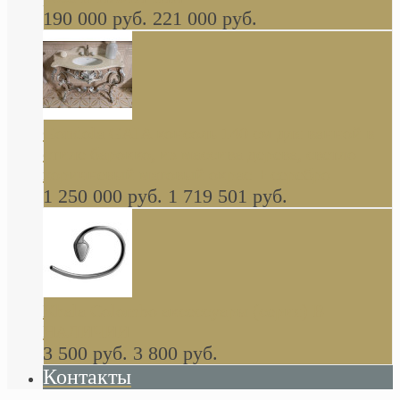
190 000 руб.
221 000 руб.
Gondola GAIA консоль 140 см для ванной в
стиле барокко, из массива дерева, светло
коричневый матовый окрас + серебро
1 250 000 руб.
1 719 501 руб.
Khala Colombo аксессуары (серия) В
НАЛИЧИИ
3 500 руб.
3 800 руб.
Контакты