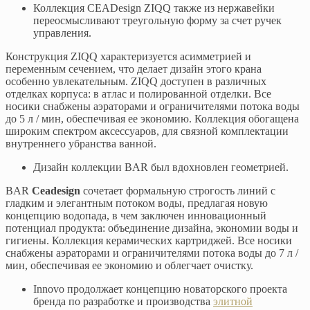
Коллекция CEADesign ZIQQ также из нержавейки
переосмысливают треугольную форму за счет ручек
управления.
Конструкция ZIQQ характеризуется асимметрией и
переменным сечением, что делает дизайн этого крана
особенно увлекательным. ZIQQ доступен в различных
отделках корпуса: в атлас и полированной отделки. Все
носики снабжены аэраторами и ограничителями потока воды
до 5 л / мин, обеспечивая ее экономию. Коллекция обогащена
широким спектром аксессуаров, для связной комплектации
внутреннего убранства ванной.
Дизайн коллекции BAR был вдохновлен геометрией.
BAR
Ceadesign
сочетает формальную строгость линий с
гладким и элегантным потоком воды, предлагая новую
концепцию водопада, в чем заключен инновационный
потенциал продукта: объединение дизайна, экономии воды и
гигиены. Коллекция керамических картриджей. Все носики
снабжены аэраторами и ограничителями потока воды до 7 л /
мин, обеспечивая ее экономию и облегчает очистку.
Innovo продолжает концепцию новаторского проекта
бренда по разработке и производства
элитной