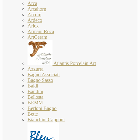
Arca
Arcahorn
Arcom
Ardeco
Arlex
Armani Roca
ArtCeram
Atlantis Porcelain Art
Azzurra
Bagno Associati
Bagno Sasso
Baldi
Bandini
Bellosta
BEMM
Berloni Bagno
Bette
Bianchini Capponi