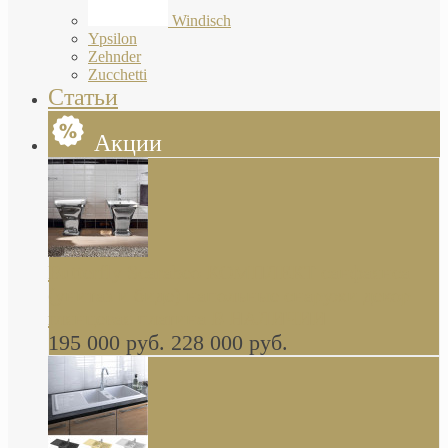
Windisch
Ypsilon
Zehnder
Zucchetti
Статьи
Акции
Butterfly Scarabeo КОМПЛЕКТ санфаянса
(унитаз и биде) напольные снаружи декор
глянцевая платина В НАЛИЧИИ
195 000 руб.
228 000 руб.