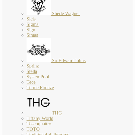
Sherle Wagner
Sicis
Sigma
Sign
Simas
Sir Edward Johns
Sprinz
Stella
SystemPool
Tece
Terme Firenze
THG
Tiffany World
Toscoquattro
TOTO
Traditional Bathrooms