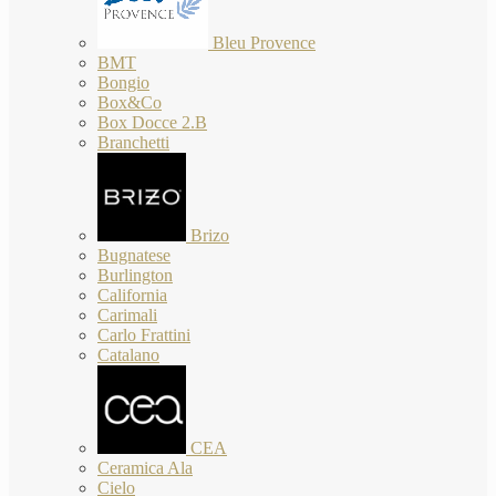
Bleu Provence
BMT
Bongio
Box&Co
Box Docce 2.B
Branchetti
Brizo
Bugnatese
Burlington
California
Carimali
Carlo Frattini
Catalano
CEA
Ceramica Ala
Cielo