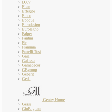
DXV
Eban
Effegibi
Emco
Epoque
Eurodesign
Eurolegno
Falper
Fantini
Fir
Flaminia
Fratelli Tosi
Gaia
Galassia
Gamadecor
GBgroup
Geberit
Geda
Gentry Home
Gessi
GioBagnara