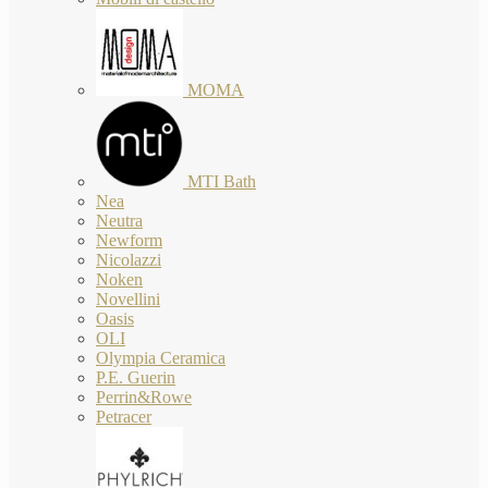
MOMA
MTI Bath
Nea
Neutra
Newform
Nicolazzi
Noken
Novellini
Oasis
OLI
Olympia Ceramica
P.E. Guerin
Perrin&Rowe
Petracer