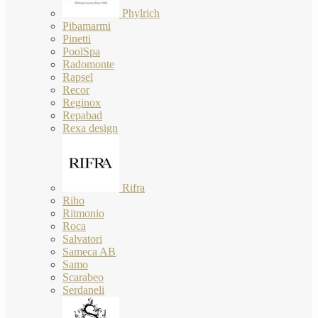
Phylrich
Pibamarmi
Pinetti
PoolSpa
Radomonte
Rapsel
Recor
Reginox
Repabad
Rexa design
Rifra
Riho
Ritmonio
Roca
Salvatori
Sameca AB
Samo
Scarabeo
Serdaneli