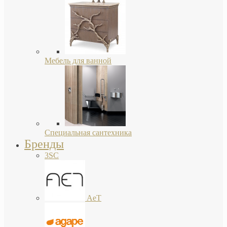
Мебель для ванной
Специальная сантехника
Бренды
3SC
AeT