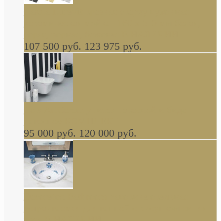
Cassia Duravit врезная сверху кухонная
керамическая мойка 1160 x 510 мм белая,
серая, черная, бежевая В НАЛИЧИИ
107 500 руб.
123 975 руб.
Cow ArtCeram унитаз навесной и биде
навесное КОМПЛЕКТ
95 000 руб.
120 000 руб.
Decorated Bathroom раковина овальная
встраиваемая для ванной с рисунком синяя
роза В НАЛИЧИИ