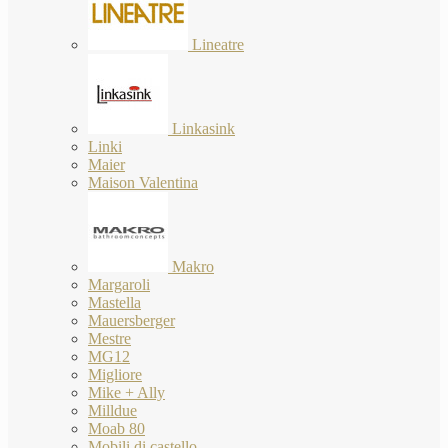
Lineatre
Linkasink
Linki
Maier
Maison Valentina
Makro
Margaroli
Mastella
Mauersberger
Mestre
MG12
Migliore
Mike + Ally
Milldue
Moab 80
Mobili di castello