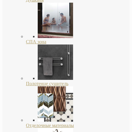
СПА зона
Полотенце сушитель
Отделочные материалы