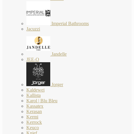
Imperial Bathrooms
Jacuzzi
Jandelle
JEE-O
Jorger
Kaldewei
Kallista
Karol | Blu Bleu
Kassatex
Kerasan
Kermi
Kerrock
Keuco
Knief