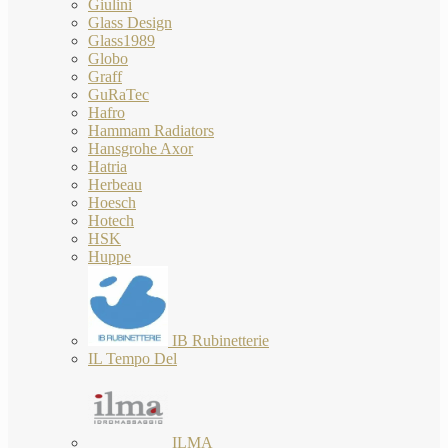
Giulini
Glass Design
Glass1989
Globo
Graff
GuRaTec
Hafro
Hammam Radiators
Hansgrohe Axor
Hatria
Herbeau
Hoesch
Hotech
HSK
Huppe
IB Rubinetterie
IL Tempo Del
ILMA