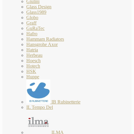
Giulini
Glass Design
Glass1989
Globo
Graff
GuRaTec
Hafro
Hammam Radiators
Hansgrohe Axor
Hatria
Herbeau
Hoesch
Hotech
HSK
Huppe
IB Rubinetterie
IL Tempo Del
ILMA