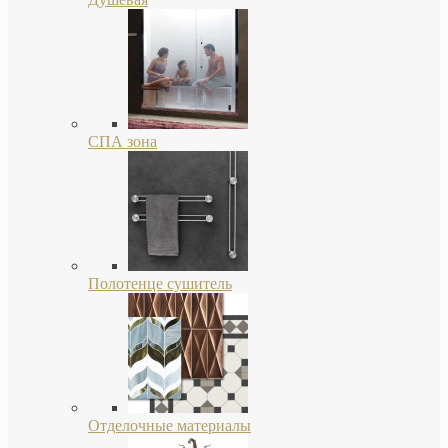
СПА зона
Полотенце сушитель
Отделочные материалы