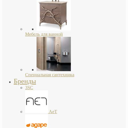
Мебель для ванной
Специальная сантехника
Бренды
3SC
AeT