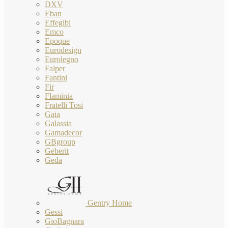
DXV
Eban
Effegibi
Emco
Epoque
Eurodesign
Eurolegno
Falper
Fantini
Fir
Flaminia
Fratelli Tosi
Gaia
Galassia
Gamadecor
GBgroup
Geberit
Geda
Gentry Home
Gessi
GioBagnara