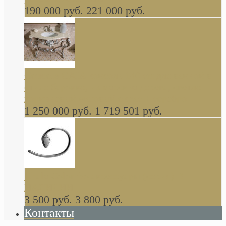
190 000 руб.
221 000 руб.
Gondola GAIA консоль 140 см для ванной в
стиле барокко, из массива дерева, светло
коричневый матовый окрас + серебро
1 250 000 руб.
1 719 501 руб.
Khala Colombo аксессуары (серия) В
НАЛИЧИИ
3 500 руб.
3 800 руб.
Контакты