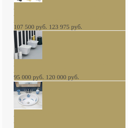
Cassia Duravit врезная сверху кухонная
керамическая мойка 1160 x 510 мм белая,
серая, черная, бежевая В НАЛИЧИИ
107 500 руб.
123 975 руб.
Cow ArtCeram унитаз навесной и биде
навесное КОМПЛЕКТ
95 000 руб.
120 000 руб.
Decorated Bathroom раковина овальная
встраиваемая для ванной с рисунком синяя
роза В НАЛИЧИИ