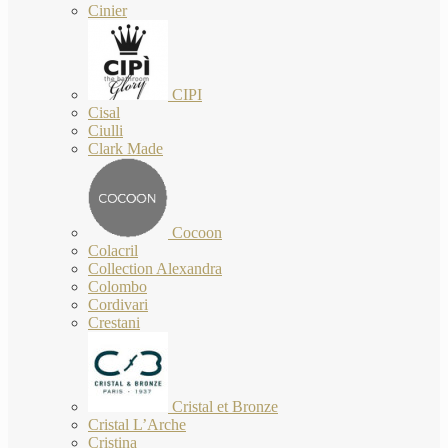
Cinier
CIPI
Cisal
Ciulli
Clark Made
Cocoon
Colacril
Collection Alexandra
Colombo
Cordivari
Crestani
Cristal et Bronze
Cristal L’Arche
Cristina