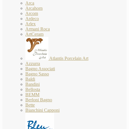
Arca
Arcahorn
Arcom
Ardeco
Arlex
Armani Roca
ArtCeram
Atlantis Porcelain Art
Azzurra
Bagno Associati
Bagno Sasso
Baldi
Bandini
Bellosta
BEMM
Berloni Bagno
Bette
Bianchini Capponi