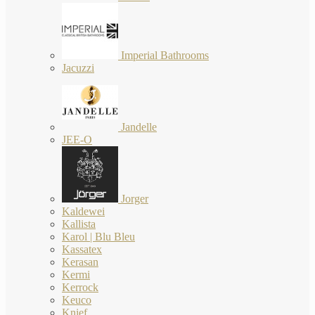
Imperial Bathrooms
Jacuzzi
Jandelle
JEE-O
Jorger
Kaldewei
Kallista
Karol | Blu Bleu
Kassatex
Kerasan
Kermi
Kerrock
Keuco
Knief