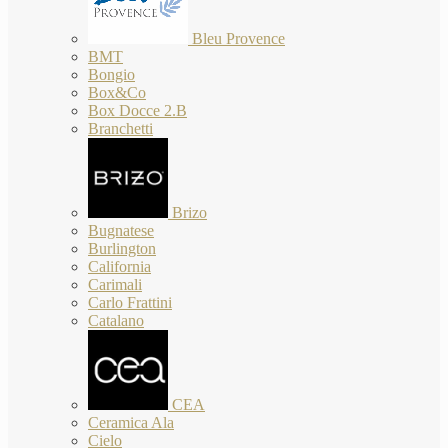
Bleu Provence
BMT
Bongio
Box&Co
Box Docce 2.B
Branchetti
Brizo
Bugnatese
Burlington
California
Carimali
Carlo Frattini
Catalano
CEA
Ceramica Ala
Cielo