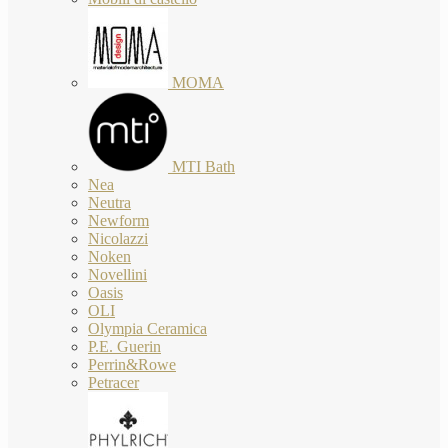
MOMA
MTI Bath
Nea
Neutra
Newform
Nicolazzi
Noken
Novellini
Oasis
OLI
Olympia Ceramica
P.E. Guerin
Perrin&Rowe
Petracer