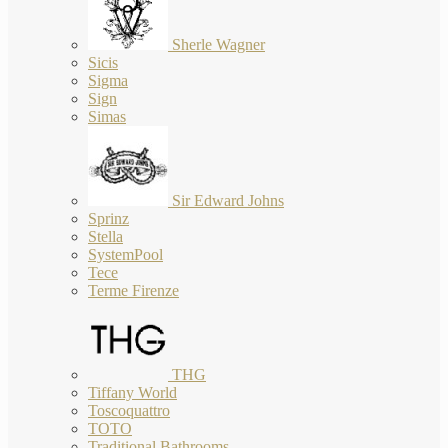
Sherle Wagner
Sicis
Sigma
Sign
Simas
Sir Edward Johns
Sprinz
Stella
SystemPool
Tece
Terme Firenze
THG
Tiffany World
Toscoquattro
TOTO
Traditional Bathrooms