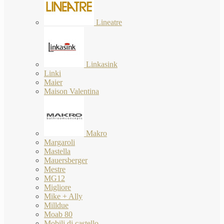
Lineatre
Linkasink
Linki
Maier
Maison Valentina
Makro
Margaroli
Mastella
Mauersberger
Mestre
MG12
Migliore
Mike + Ally
Milldue
Moab 80
Mobili di castello