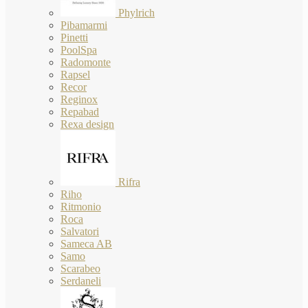
Phylrich
Pibamarmi
Pinetti
PoolSpa
Radomonte
Rapsel
Recor
Reginox
Repabad
Rexa design
Rifra
Riho
Ritmonio
Roca
Salvatori
Sameca AB
Samo
Scarabeo
Serdaneli