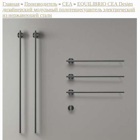
Главная
»
Производитель
»
CEA
»
EQUILIBRIO CEA Design
дизайнерский модульный полотенцесушитель электрический
из нержавеющей стали