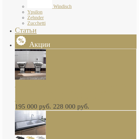
Windisch
Ypsilon
Zehnder
Zucchetti
Статьи
Акции
Butterfly Scarabeo КОМПЛЕКТ санфаянса
(унитаз и биде) напольные снаружи декор
глянцевая платина В НАЛИЧИИ
195 000 руб.
228 000 руб.