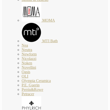
MOMA
MTI Bath
Nea
Neutra
Newform
Nicolazzi
Noken
Novellini
Oasis
OLI
Olympia Ceramica
P.E. Guerin
Perrin&Rowe
Petracer