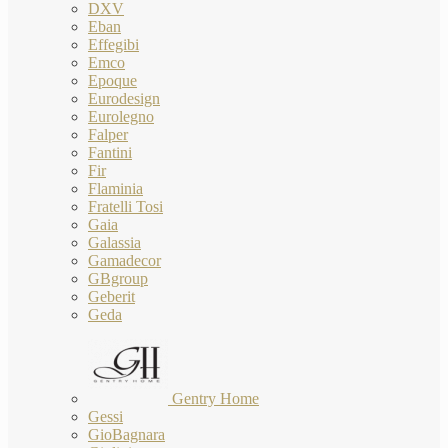
DXV
Eban
Effegibi
Emco
Epoque
Eurodesign
Eurolegno
Falper
Fantini
Fir
Flaminia
Fratelli Tosi
Gaia
Galassia
Gamadecor
GBgroup
Geberit
Geda
Gentry Home
Gessi
GioBagnara