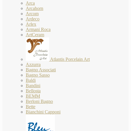
Arca
Arcahorn
Arcom
Ardeco
Arlex
Armani Roca
ArtCeram
Atlantis Porcelain Art
Azzurra
Bagno Associati
Bagno Sasso
Baldi
Bandini
Bellosta
BEMM
Berloni Bagno
Bette
Bianchini Capponi