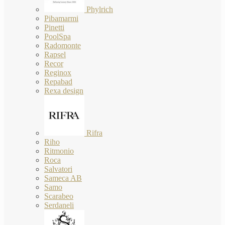
Phylrich
Pibamarmi
Pinetti
PoolSpa
Radomonte
Rapsel
Recor
Reginox
Repabad
Rexa design
Rifra
Riho
Ritmonio
Roca
Salvatori
Sameca AB
Samo
Scarabeo
Serdaneli