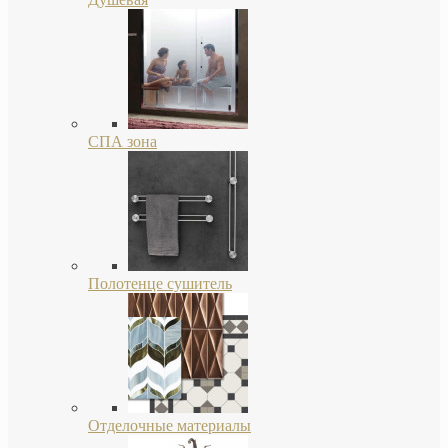
СПА зона
Полотенце сушитель
Отделочные материалы