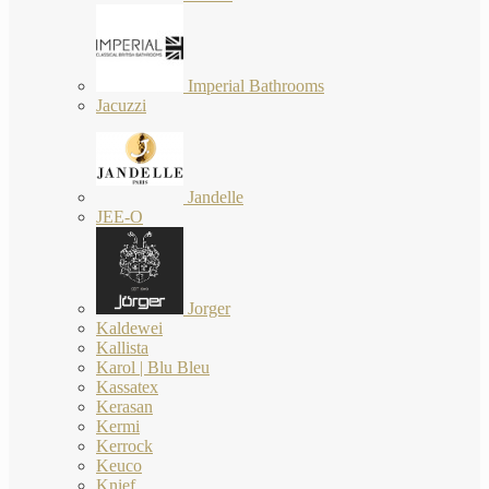
Imperial Bathrooms
Jacuzzi
Jandelle
JEE-O
Jorger
Kaldewei
Kallista
Karol | Blu Bleu
Kassatex
Kerasan
Kermi
Kerrock
Keuco
Knief