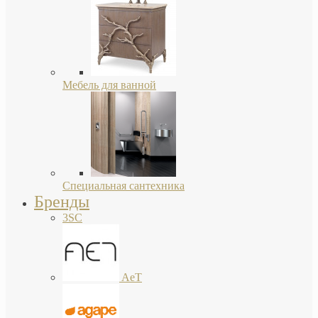
Мебель для ванной
Специальная сантехника
Бренды
3SC
AeT