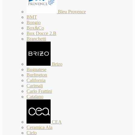
Bleu Provence
BMT
Bongio
Box&Co
Box Docce 2.B
Branchetti
Brizo
Bugnatese
Burlington
California
Carimali
Carlo Frattini
Catalano
CEA
Ceramica Ala
Cielo