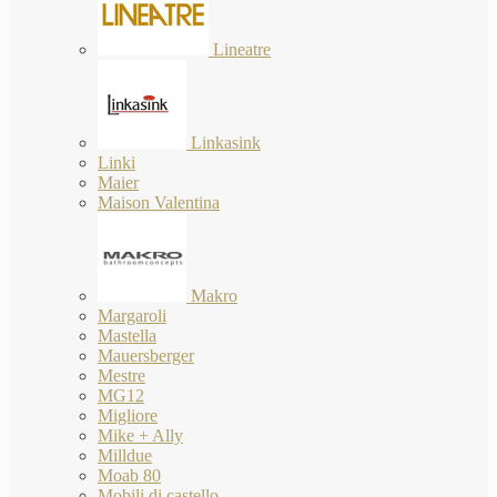
Lineatre
Linkasink
Linki
Maier
Maison Valentina
Makro
Margaroli
Mastella
Mauersberger
Mestre
MG12
Migliore
Mike + Ally
Milldue
Moab 80
Mobili di castello