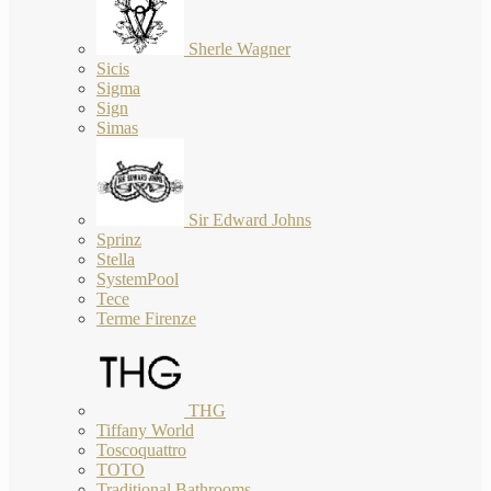
Sherle Wagner
Sicis
Sigma
Sign
Simas
Sir Edward Johns
Sprinz
Stella
SystemPool
Tece
Terme Firenze
THG
Tiffany World
Toscoquattro
TOTO
Traditional Bathrooms