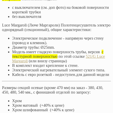
с выключателем (см. доп фото) на боковой поверхности
короткой трубки
без выключателя
Luce Margaroli (Люче Маргароли) Полотенцесушитель электро
однорядный (секционный), общие характеристики:
Электрическое подключение - напрямую через стену
(провод и клемник).
Диаметр трубы: Ø25mm.
Модель имеет гладкую поверхность трубы, версия
с
текстурной поверхностью
по этой ссылке
521/G Luce
Margaroli
(или внизу страницы)
В комплект входит крепление к стене.
Электрический нагревательный элемент сухого типа.
Кабель с евро розеткой - недоступен.для данной модели
Размеры секций осевые (кроме 470 мм) на заказ - 380, 430,
450, 480, 540 мм., с финишной отделой по запросу:
Хром
Хром матовый (+40% к цене)
Хром шлифованный (+40% к цене)