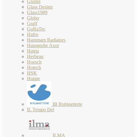
Giulini
Glass Design
Glass1989
Globo
Graff
GuRaTec
Hafro
Hammam Radiators
Hansgrohe Axor
Hatria
Herbeau
Hoesch
Hotech
HSK
Huppe
IB Rubinetterie
IL Tempo Del
ILMA