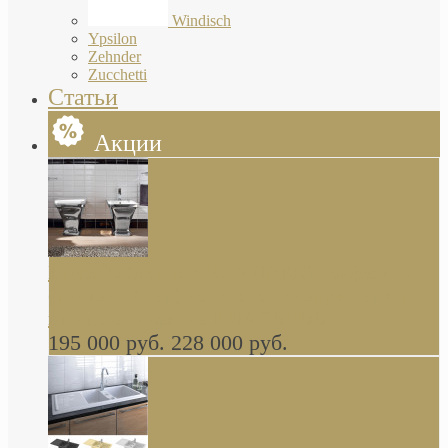
Windisch
Ypsilon
Zehnder
Zucchetti
Статьи
Акции
Butterfly Scarabeo КОМПЛЕКТ санфаянса
(унитаз и биде) напольные снаружи декор
глянцевая платина В НАЛИЧИИ
195 000 руб.
228 000 руб.