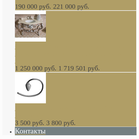
190 000 руб.
221 000 руб.
Gondola GAIA консоль 140 см для ванной в
стиле барокко, из массива дерева, светло
коричневый матовый окрас + серебро
1 250 000 руб.
1 719 501 руб.
Khala Colombo аксессуары (серия) В
НАЛИЧИИ
3 500 руб.
3 800 руб.
Контакты