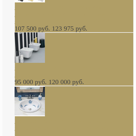
Cassia Duravit врезная сверху кухонная
керамическая мойка 1160 x 510 мм белая,
серая, черная, бежевая В НАЛИЧИИ
107 500 руб.
123 975 руб.
Cow ArtCeram унитаз навесной и биде
навесное КОМПЛЕКТ
95 000 руб.
120 000 руб.
Decorated Bathroom раковина овальная
встраиваемая для ванной с рисунком синяя
роза В НАЛИЧИИ