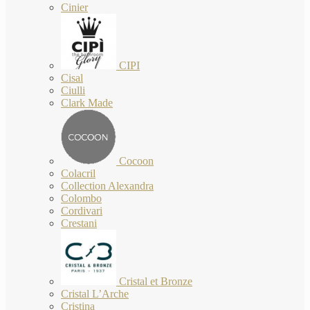
Cinier
CIPI
Cisal
Ciulli
Clark Made
Cocoon
Colacril
Collection Alexandra
Colombo
Cordivari
Crestani
Cristal et Bronze
Cristal L’Arche
Cristina