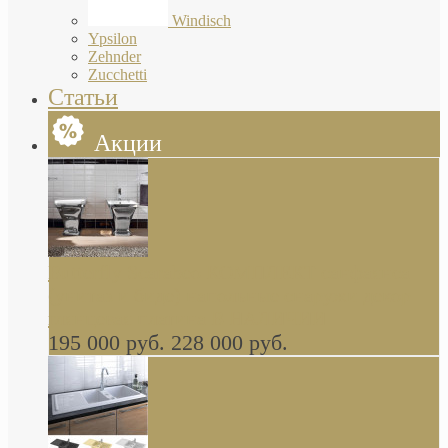
Windisch
Ypsilon
Zehnder
Zucchetti
Статьи
Акции
Butterfly Scarabeo КОМПЛЕКТ санфаянса
(унитаз и биде) напольные снаружи декор
глянцевая платина В НАЛИЧИИ
195 000 руб.
228 000 руб.