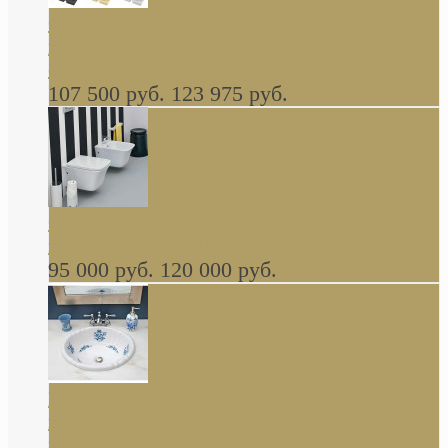
Cassia Duravit врезная сверху кухонная
керамическая мойка 1160 x 510 мм белая,
серая, черная, бежевая В НАЛИЧИИ
107 500 руб.
123 975 руб.
Cow ArtCeram унитаз навесной и биде
навесное КОМПЛЕКТ
95 000 руб.
120 000 руб.
Decorated Bathroom раковина овальная
встраиваемая для ванной с рисунком синяя
роза В НАЛИЧИИ