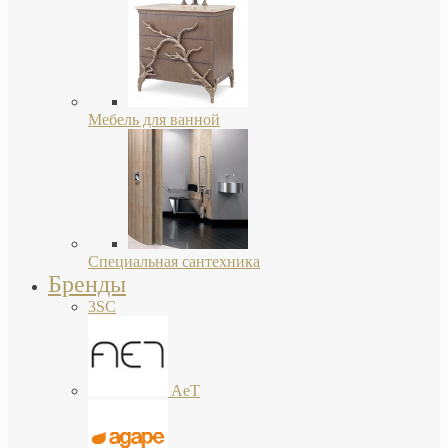
Мебель для ванной
Специальная сантехника
Бренды
3SC
AeT