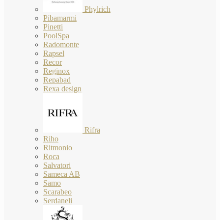
Phylrich
Pibamarmi
Pinetti
PoolSpa
Radomonte
Rapsel
Recor
Reginox
Repabad
Rexa design
Rifra
Riho
Ritmonio
Roca
Salvatori
Sameca AB
Samo
Scarabeo
Serdaneli