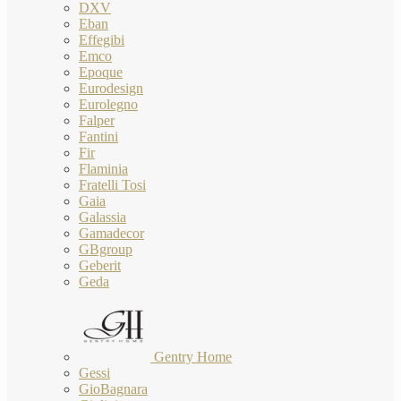
DXV
Eban
Effegibi
Emco
Epoque
Eurodesign
Eurolegno
Falper
Fantini
Fir
Flaminia
Fratelli Tosi
Gaia
Galassia
Gamadecor
GBgroup
Geberit
Geda
Gentry Home
Gessi
GioBagnara