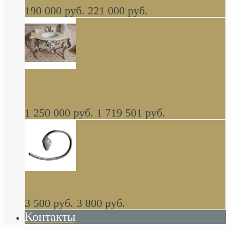
190 000 руб.
221 000 руб.
Gondola GAIA консоль 140 см для ванной в
стиле барокко, из массива дерева, светло
коричневый матовый окрас + серебро
1 250 000 руб.
1 719 501 руб.
Khala Colombo аксессуары (серия) В
НАЛИЧИИ
3 500 руб.
3 800 руб.
Контакты