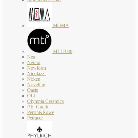
MOMA
MTI Bath
Nea
Neutra
Newform
Nicolazzi
Noken
Novellini
Oasis
OLI
Olympia Ceramica
P.E. Guerin
Perrin&Rowe
Petracer