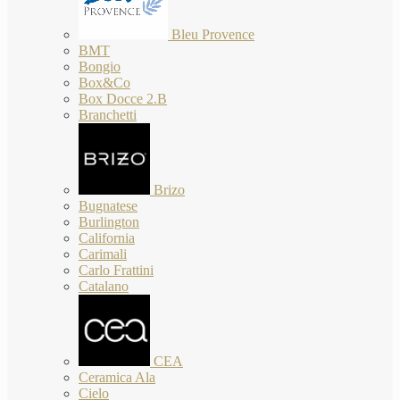
Bleu Provence
BMT
Bongio
Box&Co
Box Docce 2.B
Branchetti
Brizo
Bugnatese
Burlington
California
Carimali
Carlo Frattini
Catalano
CEA
Ceramica Ala
Cielo