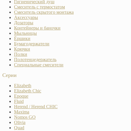
Гигиенический душ
Смеситель с термостатом
Смеситель скрытого монтажа
Аксессуары
Дозаторы
Контейнеры и баночки
Мыльницы
Ёршики
Бумагодержатели
Крючки
Полки
Полотенцедержатель
Специальные смесители
Серии
Elizabeth
Elizabeth Chic
Epoque
Fluid
Herend / Herend CHIC
Maxima
Nomos GO
Olivia
Quad