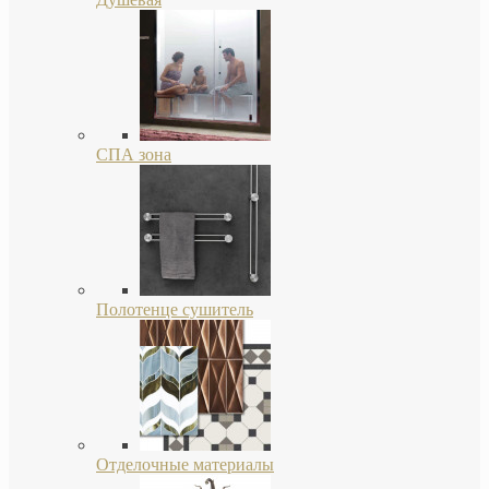
СПА зона
Полотенце сушитель
Отделочные материалы