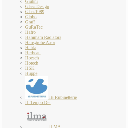
Giulini
Glass Design
Glass1989
Globo
Graff
GuRaTec
Hafro
Hammam Radiators
Hansgrohe Axor
Hatria
Herbeau
Hoesch
Hotech
HSK
Huppe
IB Rubinetterie
IL Tempo Del
ILMA