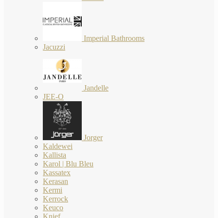
Imperial Bathrooms
Jacuzzi
Jandelle
JEE-O
Jorger
Kaldewei
Kallista
Karol | Blu Bleu
Kassatex
Kerasan
Kermi
Kerrock
Keuco
Knief