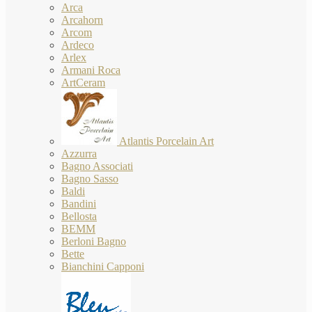
Arca
Arcahorn
Arcom
Ardeco
Arlex
Armani Roca
ArtCeram
Atlantis Porcelain Art
Azzurra
Bagno Associati
Bagno Sasso
Baldi
Bandini
Bellosta
BEMM
Berloni Bagno
Bette
Bianchini Capponi