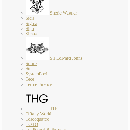
Sherle Wagner
Sicis
Sigma
Sign
Simas
Sir Edward Johns
Sprinz
Stella
SystemPool
Tece
Terme Firenze
THG
Tiffany World
Toscoquattro
TOTO
Traditional Bathrooms