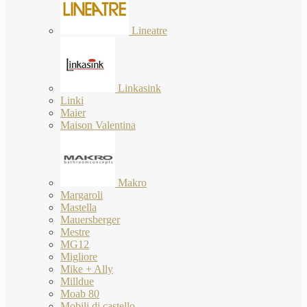
Lineatre
Linkasink
Linki
Maier
Maison Valentina
Makro
Margaroli
Mastella
Mauersberger
Mestre
MG12
Migliore
Mike + Ally
Milldue
Moab 80
Mobili di castello