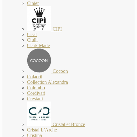
Cinier
CIPI
Cisal
Ciulli
Clark Made
Cocoon
Colacril
Collection Alexandra
Colombo
Cordivari
Crestani
Cristal et Bronze
Cristal L’Arche
Cristina