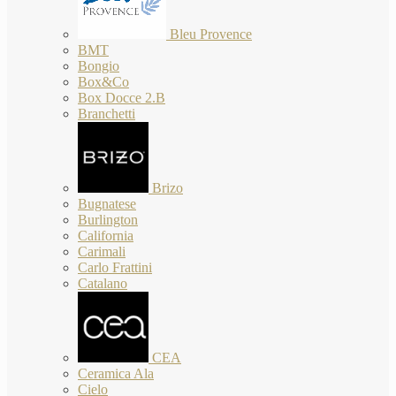
Bleu Provence
BMT
Bongio
Box&Co
Box Docce 2.B
Branchetti
Brizo
Bugnatese
Burlington
California
Carimali
Carlo Frattini
Catalano
CEA
Ceramica Ala
Cielo