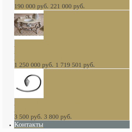
190 000 руб.
221 000 руб.
Gondola GAIA консоль 140 см для ванной в
стиле барокко, из массива дерева, светло
коричневый матовый окрас + серебро
1 250 000 руб.
1 719 501 руб.
Khala Colombo аксессуары (серия) В
НАЛИЧИИ
3 500 руб.
3 800 руб.
Контакты