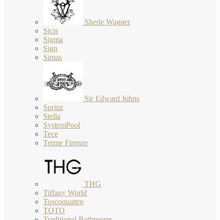
Sherle Wagner
Sicis
Sigma
Sign
Simas
Sir Edward Johns
Sprinz
Stella
SystemPool
Tece
Terme Firenze
THG
Tiffany World
Toscoquattro
TOTO
Traditional Bathrooms