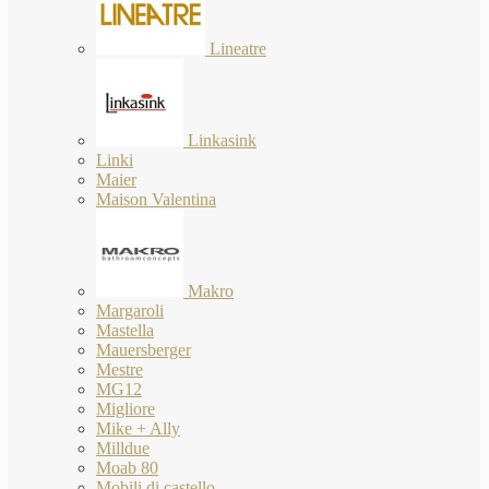
Lineatre
Linkasink
Linki
Maier
Maison Valentina
Makro
Margaroli
Mastella
Mauersberger
Mestre
MG12
Migliore
Mike + Ally
Milldue
Moab 80
Mobili di castello