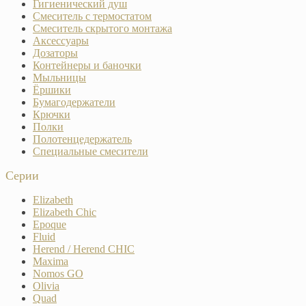
Гигиенический душ
Смеситель с термостатом
Смеситель скрытого монтажа
Аксессуары
Дозаторы
Контейнеры и баночки
Мыльницы
Ёршики
Бумагодержатели
Крючки
Полки
Полотенцедержатель
Специальные смесители
Серии
Elizabeth
Elizabeth Chic
Epoque
Fluid
Herend / Herend CHIC
Maxima
Nomos GO
Olivia
Quad