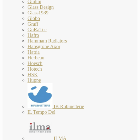
Giulini
Glass Design
Glass1989
Globo
Graff
GuRaTec
Hafro
Hammam Radiators
Hansgrohe Axor
Hatria
Herbeau
Hoesch
Hotech
HSK
Huppe
IB Rubinetterie
IL Tempo Del
ILMA