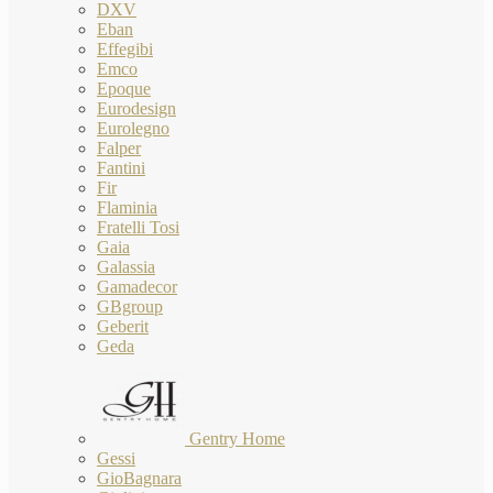
DXV
Eban
Effegibi
Emco
Epoque
Eurodesign
Eurolegno
Falper
Fantini
Fir
Flaminia
Fratelli Tosi
Gaia
Galassia
Gamadecor
GBgroup
Geberit
Geda
Gentry Home
Gessi
GioBagnara