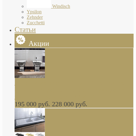
Windisch
Ypsilon
Zehnder
Zucchetti
Статьи
Акции
Butterfly Scarabeo КОМПЛЕКТ санфаянса
(унитаз и биде) напольные снаружи декор
глянцевая платина В НАЛИЧИИ
195 000 руб.
228 000 руб.