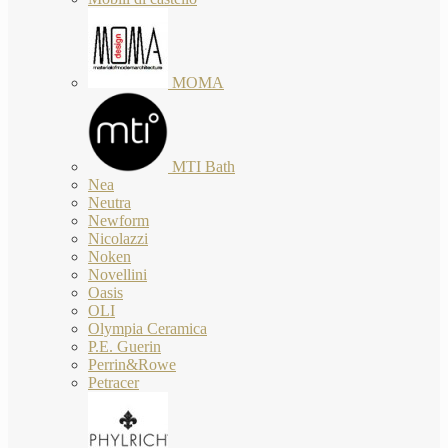
MOMA
MTI Bath
Nea
Neutra
Newform
Nicolazzi
Noken
Novellini
Oasis
OLI
Olympia Ceramica
P.E. Guerin
Perrin&Rowe
Petracer