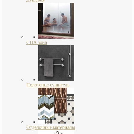
СПА зона
Полотенце сушитель
Отделочные материалы