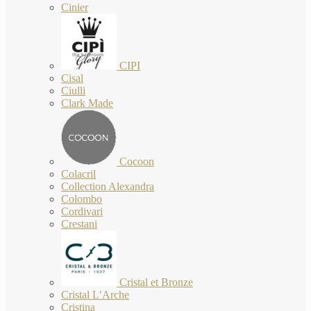
Cinier
CIPI
Cisal
Ciulli
Clark Made
Cocoon
Colacril
Collection Alexandra
Colombo
Cordivari
Crestani
Cristal et Bronze
Cristal L’Arche
Cristina