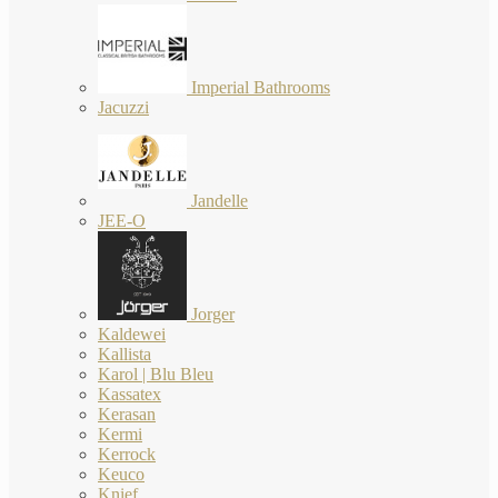
Imperial Bathrooms
Jacuzzi
Jandelle
JEE-O
Jorger
Kaldewei
Kallista
Karol | Blu Bleu
Kassatex
Kerasan
Kermi
Kerrock
Keuco
Knief