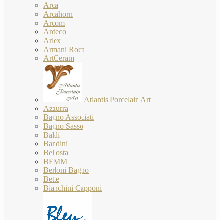
Arca
Arcahorn
Arcom
Ardeco
Arlex
Armani Roca
ArtCeram
Atlantis Porcelain Art
Azzurra
Bagno Associati
Bagno Sasso
Baldi
Bandini
Bellosta
BEMM
Berloni Bagno
Bette
Bianchini Capponi