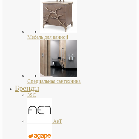
Мебель для ванной
Специальная сантехника
Бренды
3SC
AeT