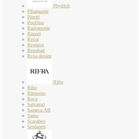
Phylrich
Pibamarmi
Pinetti
PoolSpa
Radomonte
Rapsel
Recor
Reginox
Repabad
Rexa design
Rifra
Riho
Ritmonio
Roca
Salvatori
Sameca AB
Samo
Scarabeo
Serdaneli