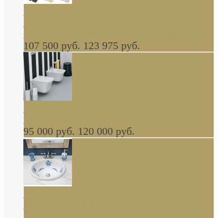
Cassia Duravit врезная сверху кухонная
керамическая мойка 1160 x 510 мм белая,
серая, черная, бежевая В НАЛИЧИИ
107 500 руб.
123 975 руб.
Cow ArtCeram унитаз навесной и биде
навесное КОМПЛЕКТ
95 000 руб.
120 000 руб.
Decorated Bathroom раковина овальная
встраиваемая для ванной с рисунком синяя
роза В НАЛИЧИИ