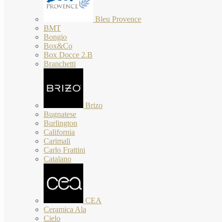
Bleu Provence
BMT
Bongio
Box&Co
Box Docce 2.B
Branchetti
Brizo
Bugnatese
Burlington
California
Carimali
Carlo Frattini
Catalano
CEA
Ceramica Ala
Cielo