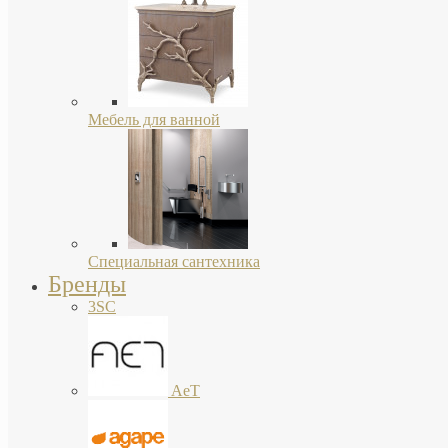
Мебель для ванной
Специальная сантехника
Бренды
3SC
AeT