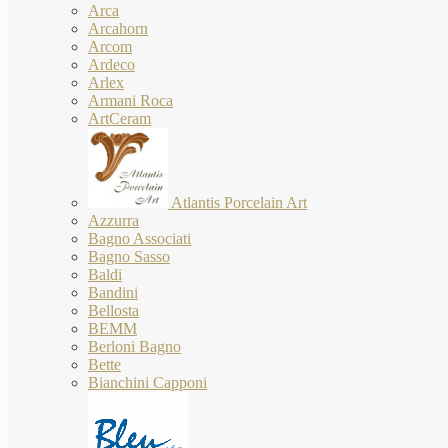
Arca
Arcahorn
Arcom
Ardeco
Arlex
Armani Roca
ArtCeram
Atlantis Porcelain Art
Azzurra
Bagno Associati
Bagno Sasso
Baldi
Bandini
Bellosta
BEMM
Berloni Bagno
Bette
Bianchini Capponi