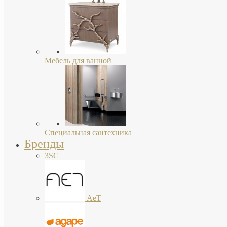
Мебель для ванной
Специальная сантехника
Бренды
3SC
AeT