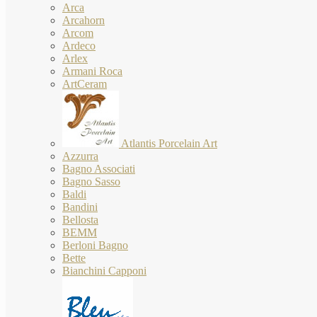
Arca
Arcahorn
Arcom
Ardeco
Arlex
Armani Roca
ArtCeram
Atlantis Porcelain Art
Azzurra
Bagno Associati
Bagno Sasso
Baldi
Bandini
Bellosta
BEMM
Berloni Bagno
Bette
Bianchini Capponi