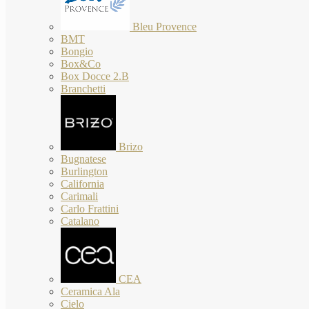
Bleu Provence
BMT
Bongio
Box&Co
Box Docce 2.B
Branchetti
Brizo
Bugnatese
Burlington
California
Carimali
Carlo Frattini
Catalano
CEA
Ceramica Ala
Cielo