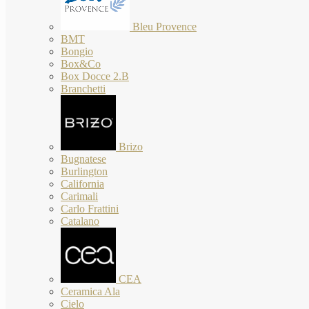
Bleu Provence
BMT
Bongio
Box&Co
Box Docce 2.B
Branchetti
Brizo
Bugnatese
Burlington
California
Carimali
Carlo Frattini
Catalano
CEA
Ceramica Ala
Cielo