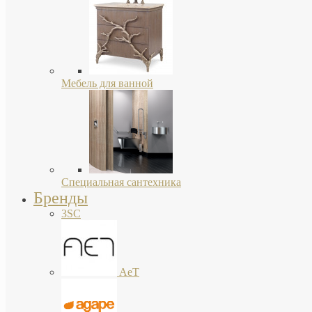
Мебель для ванной
Специальная сантехника
Бренды
3SC
AeT