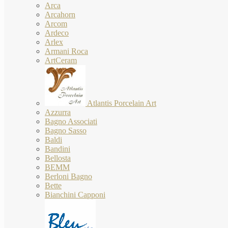
Arca
Arcahorn
Arcom
Ardeco
Arlex
Armani Roca
ArtCeram
Atlantis Porcelain Art
Azzurra
Bagno Associati
Bagno Sasso
Baldi
Bandini
Bellosta
BEMM
Berloni Bagno
Bette
Bianchini Capponi