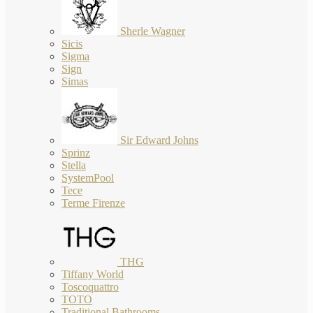
Sherle Wagner
Sicis
Sigma
Sign
Simas
Sir Edward Johns
Sprinz
Stella
SystemPool
Tece
Terme Firenze
THG
Tiffany World
Toscoquattro
TOTO
Traditional Bathrooms