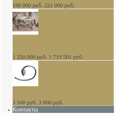
190 000 руб.
221 000 руб.
Gondola GAIA консоль 140 см для ванной в
стиле барокко, из массива дерева, светло
коричневый матовый окрас + серебро
1 250 000 руб.
1 719 501 руб.
Khala Colombo аксессуары (серия) В
НАЛИЧИИ
3 500 руб.
3 800 руб.
Контакты