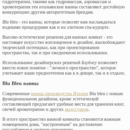
гидротерапии, такими как гидромассаж, аэромассаж и
хромотерапия эти итальянские ванны составляют достойную
конкуренцию другим авторитетным брендам.
Blu bleu
- это ванны, которые позволят вам наслаждаться
водными процедурами как и на элитном спа-курорте.
Высоко-эстетические решения для ванных комнат - это
настоящее искусство воплощенное в дизайне, высвобождают
творческий потенциал, как при проектировании
пространства, так и при ежедневном использовании.
Использование дизайнерских решений
Блублеу
позволяет
ввести новое понятие - "личного пространство", которое
учитывает ваши предпочтения как к в декоре, так и в отдыхе.
Blu Bleu ванны
Современные
ванны производства Италии
Blu bleu с новым
функциональном дизайном, кроме эстетической
составляющей предлагают удобные места для хранения книг,
свечей ароматерапии и других
аксессуаров
.
В итоге пространство ванной комнаты становится важным
помещением дома, "настроенным" на достижение
расслабления в уютном окружении.