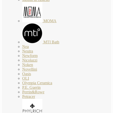
MOMA
MTI Bath
Nea
Neutra
Newform
Nicolazzi
Noken
Novellini
Oasis
OLI
Olympia Ceramica
P.E. Guerin
Perrin&Rowe
Petracer