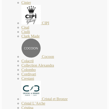
Cinier
CIPI
Cisal
Ciulli
Clark Made
Cocoon
Colacril
Collection Alexandra
Colombo
Cordivari
Crestani
Cristal et Bronze
Cristal L’Arche
Cristina