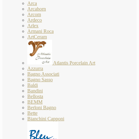
Arca
Arcahorn
Arcom
Ardeco
Arlex
Armani Roca
ArtCeram
Atlantis Porcelain Art
Azzurra
Bagno Associati
Bagno Sasso
Baldi
Bandini
Bellosta
BEMM
Berloni Bagno
Bette
Bianchini Capponi