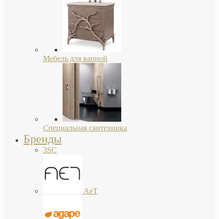
Мебель для ванной
Специальная сантехника
Бренды
3SC
AeT