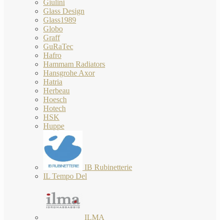
Giulini
Glass Design
Glass1989
Globo
Graff
GuRaTec
Hafro
Hammam Radiators
Hansgrohe Axor
Hatria
Herbeau
Hoesch
Hotech
HSK
Huppe
IB Rubinetterie
IL Tempo Del
ILMA