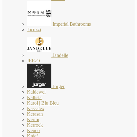
Imperial Bathrooms
Jacuzzi
Jandelle
JEE-O
Jorger
Kaldewei
Kallista
Karol | Blu Bleu
Kassatex
Kerasan
Kermi
Kerrock
Keuco
Knief