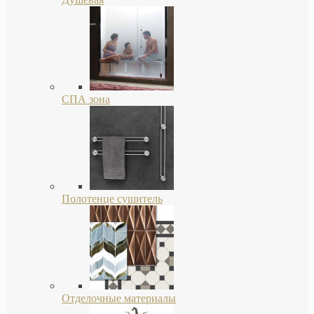
СПА зона
Полотенце сушитель
Отделочные материалы