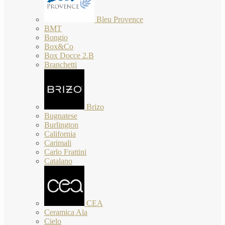
Bleu Provence
BMT
Bongio
Box&Co
Box Docce 2.B
Branchetti
Brizo
Bugnatese
Burlington
California
Carimali
Carlo Frattini
Catalano
CEA
Ceramica Ala
Cielo