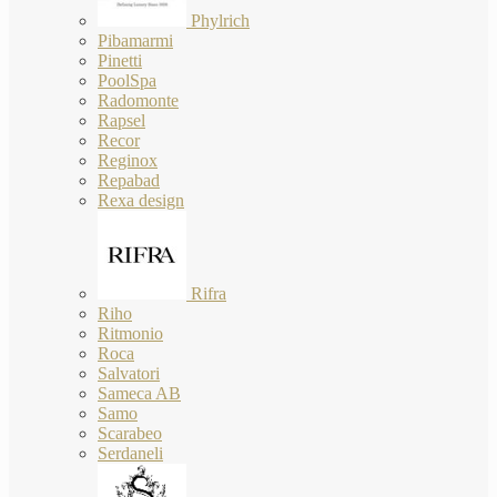
Phylrich
Pibamarmi
Pinetti
PoolSpa
Radomonte
Rapsel
Recor
Reginox
Repabad
Rexa design
Rifra
Riho
Ritmonio
Roca
Salvatori
Sameca AB
Samo
Scarabeo
Serdaneli