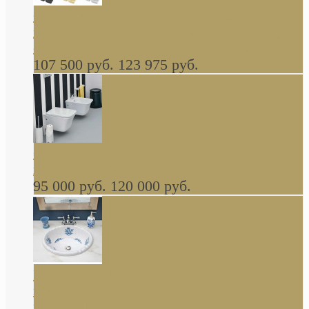
Cassia Duravit врезная сверху кухонная
керамическая мойка 1160 x 510 мм белая,
серая, черная, бежевая В НАЛИЧИИ
107 500 руб.
123 975 руб.
Cow ArtCeram унитаз навесной и биде
навесное КОМПЛЕКТ
95 000 руб.
120 000 руб.
Decorated Bathroom раковина овальная
встраиваемая для ванной с рисунком синяя
роза В НАЛИЧИИ