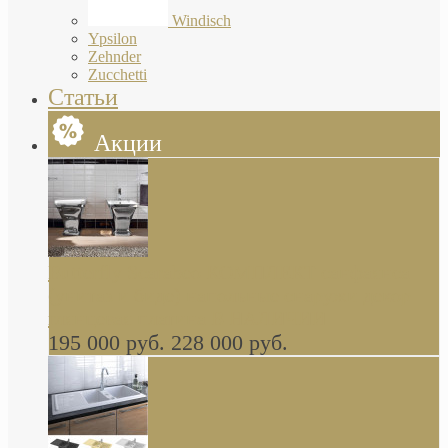
Windisch
Ypsilon
Zehnder
Zucchetti
Статьи
Акции
Butterfly Scarabeo КОМПЛЕКТ санфаянса
(унитаз и биде) напольные снаружи декор
глянцевая платина В НАЛИЧИИ
195 000 руб.
228 000 руб.