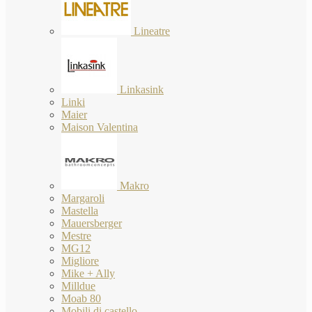
Lineatre
Linkasink
Linki
Maier
Maison Valentina
Makro
Margaroli
Mastella
Mauersberger
Mestre
MG12
Migliore
Mike + Ally
Milldue
Moab 80
Mobili di castello