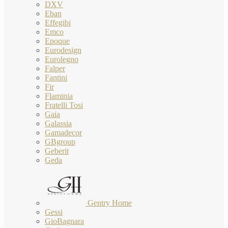
DXV
Eban
Effegibi
Emco
Epoque
Eurodesign
Eurolegno
Falper
Fantini
Fir
Flaminia
Fratelli Tosi
Gaia
Galassia
Gamadecor
GBgroup
Geberit
Geda
Gentry Home
Gessi
GioBagnara