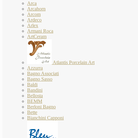
Arca
Arcahorn
Arcom
Ardeco
Arlex
Armani Roca
ArtCeram
Atlantis Porcelain Art
Azzurra
Bagno Associati
Bagno Sasso
Baldi
Bandini
Bellosta
BEMM
Berloni Bagno
Bette
Bianchini Capponi