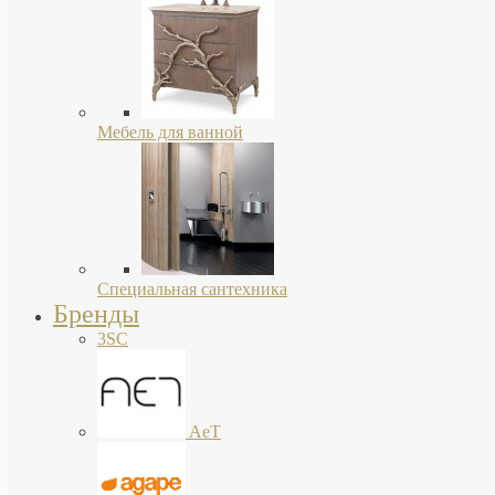
Мебель для ванной
Специальная сантехника
Бренды
3SC
AeT