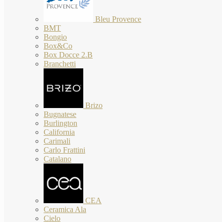
Bleu Provence
BMT
Bongio
Box&Co
Box Docce 2.B
Branchetti
Brizo
Bugnatese
Burlington
California
Carimali
Carlo Frattini
Catalano
CEA
Ceramica Ala
Cielo