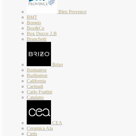
Bleu Provence
BMT
Bongio
Box&Co
Box Docce 2.B
Branchetti
Brizo
Bugnatese
Burlington
California
Carimali
Carlo Frattini
Catalano
CEA
Ceramica Ala
Cielo