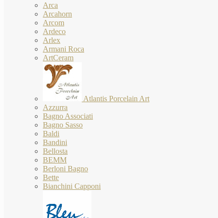
Arca
Arcahorn
Arcom
Ardeco
Arlex
Armani Roca
ArtCeram
Atlantis Porcelain Art
Azzurra
Bagno Associati
Bagno Sasso
Baldi
Bandini
Bellosta
BEMM
Berloni Bagno
Bette
Bianchini Capponi