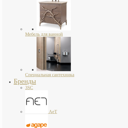
Мебель для ванной
Специальная сантехника
Бренды
3SC
AeT