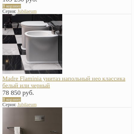
В корзину
Серия:
Jubilaeum
Madre Flaminia унитаз напольный нео классика
белый или черный
78 850 руб.
В корзину
Серия:
Jubilaeum