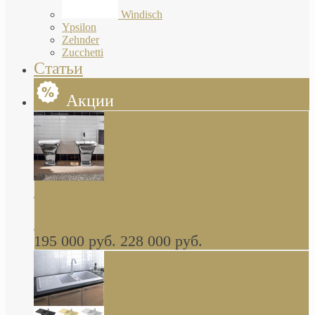
Windisch
Ypsilon
Zehnder
Zucchetti
Статьи
Акции
Butterfly Scarabeo КОМПЛЕКТ санфаянса
(унитаз и биде) напольные снаружи декор
глянцевая платина В НАЛИЧИИ
195 000 руб.
228 000 руб.