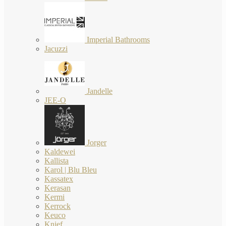
Imperial Bathrooms
Jacuzzi
Jandelle
JEE-O
Jorger
Kaldewei
Kallista
Karol | Blu Bleu
Kassatex
Kerasan
Kermi
Kerrock
Keuco
Knief