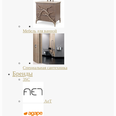
Мебель для ванной
Специальная сантехника
Бренды
3SC
AeT