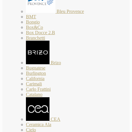
Bleu Provence
BMT
Bongio
Box&Co
Box Docce 2.B
Branchetti
Brizo
Bugnatese
Burlington
California
Carimali
Carlo Frattini
Catalano
CEA
Ceramica Ala
Cielo