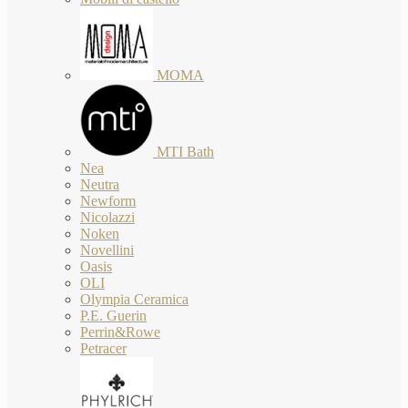
MOMA
MTI Bath
Nea
Neutra
Newform
Nicolazzi
Noken
Novellini
Oasis
OLI
Olympia Ceramica
P.E. Guerin
Perrin&Rowe
Petracer