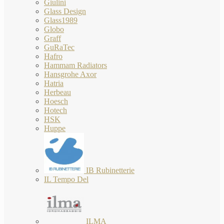
Giulini
Glass Design
Glass1989
Globo
Graff
GuRaTec
Hafro
Hammam Radiators
Hansgrohe Axor
Hatria
Herbeau
Hoesch
Hotech
HSK
Huppe
IB Rubinetterie
IL Tempo Del
ILMA