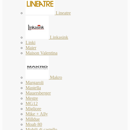
Lineatre
Linkasink
Linki
Maier
Maison Valentina
Makro
Margaroli
Mastella
Mauersberger
Mestre
MG12
Migliore
Mike + Ally
Milldue
Moab 80
Mobili di castello