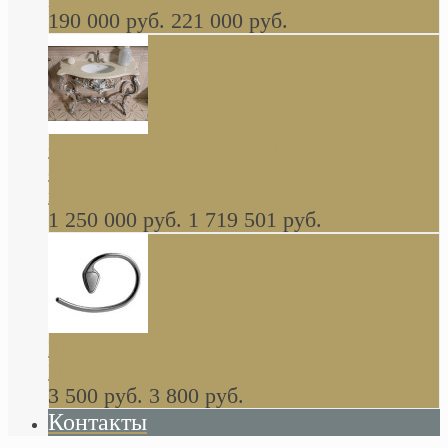
190 000 руб.
221 000 руб.
Gondola GAIA консоль 140 см для ванной в
стиле барокко, из массива дерева, светло
коричневый матовый окрас + серебро
1 250 000 руб.
1 719 501 руб.
Khala Colombo аксессуары (серия) В
НАЛИЧИИ
3 500 руб.
3 800 руб.
Контакты