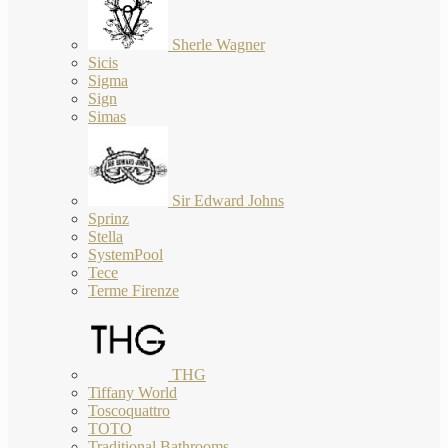
Sherle Wagner
Sicis
Sigma
Sign
Simas
Sir Edward Johns
Sprinz
Stella
SystemPool
Tece
Terme Firenze
THG
Tiffany World
Toscoquattro
TOTO
Traditional Bathrooms