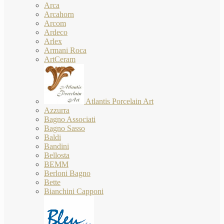
Arca
Arcahorn
Arcom
Ardeco
Arlex
Armani Roca
ArtCeram
Atlantis Porcelain Art
Azzurra
Bagno Associati
Bagno Sasso
Baldi
Bandini
Bellosta
BEMM
Berloni Bagno
Bette
Bianchini Capponi