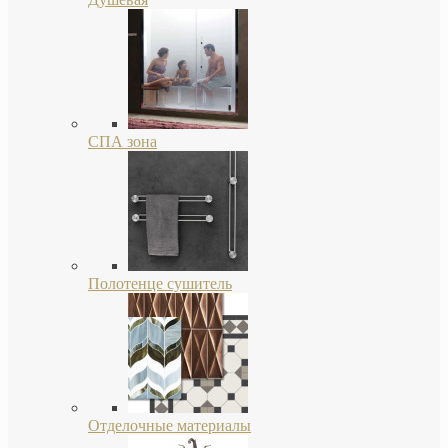
СПА зона
Полотенце сушитель
Отделочные материалы