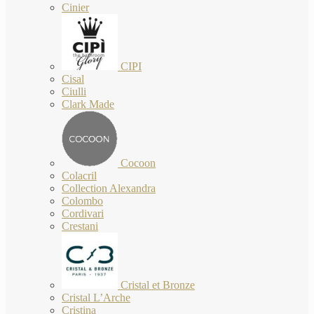
Cinier
CIPI
Cisal
Ciulli
Clark Made
Cocoon
Colacril
Collection Alexandra
Colombo
Cordivari
Crestani
Cristal et Bronze
Cristal L’Arche
Cristina