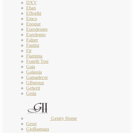
DXV
Eban
Effegibi
Emco
Epoque
Eurodesign
Eurolegno
Falper
Fantini
Fir
Flaminia
Fratelli Tosi
Gaia
Galassia
Gamadecor
GBgroup
Geberit
Geda
Gentry Home
Gessi
GioBagnara