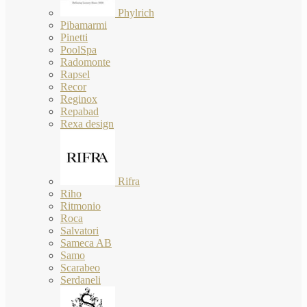
Phylrich
Pibamarmi
Pinetti
PoolSpa
Radomonte
Rapsel
Recor
Reginox
Repabad
Rexa design
Rifra
Riho
Ritmonio
Roca
Salvatori
Sameca AB
Samo
Scarabeo
Serdaneli