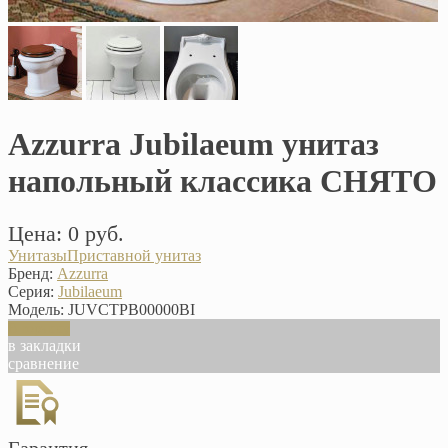
Azzurra Jubilaeum унитаз
напольный классика СНЯТО
Цена: 0 руб.
Унитазы
Приставной унитаз
Бренд:
Azzurra
Серия:
Jubilaeum
Модель:
JUVCTPB00000BI
В корзину
в закладки
сравнение