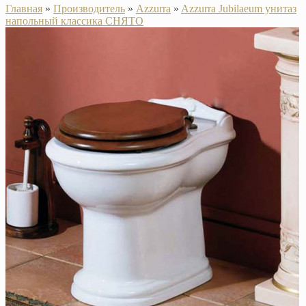
Главная
»
Производитель
»
Azzurra
»
Azzurra Jubilaeum унитаз
напольный классика СНЯТО