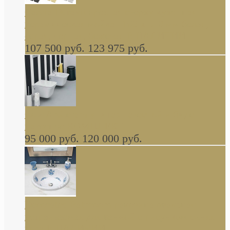
Cassia Duravit врезная сверху кухонная
керамическая мойка 1160 x 510 мм белая,
серая, черная, бежевая В НАЛИЧИИ
107 500 руб.
123 975 руб.
Cow ArtCeram унитаз навесной и биде
навесное КОМПЛЕКТ
95 000 руб.
120 000 руб.
Decorated Bathroom раковина овальная
встраиваемая для ванной с рисунком синяя
роза В НАЛИЧИИ