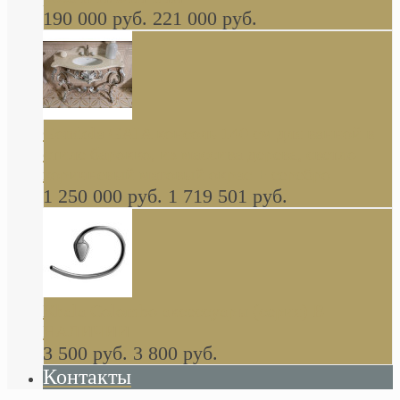
190 000 руб.
221 000 руб.
Gondola GAIA консоль 140 см для ванной в
стиле барокко, из массива дерева, светло
коричневый матовый окрас + серебро
1 250 000 руб.
1 719 501 руб.
Khala Colombo аксессуары (серия) В
НАЛИЧИИ
3 500 руб.
3 800 руб.
Контакты