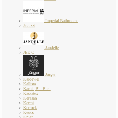
Imperial Bathrooms
Jacuzzi
Jandelle
JEE-O
Jorger
Kaldewei
Kallista
Karol | Blu Bleu
Kassatex
Kerasan
Kermi
Kerrock
Keuco
Knief