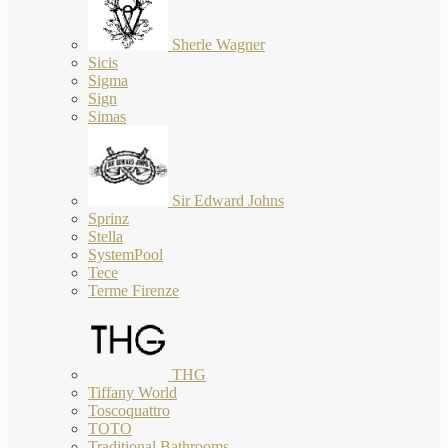
Sherle Wagner
Sicis
Sigma
Sign
Simas
Sir Edward Johns
Sprinz
Stella
SystemPool
Tece
Terme Firenze
THG
Tiffany World
Toscoquattro
TOTO
Traditional Bathrooms