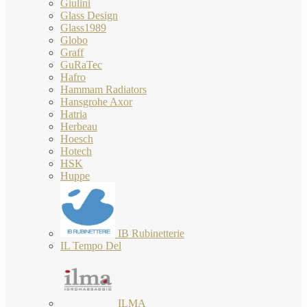
Giulini
Glass Design
Glass1989
Globo
Graff
GuRaTec
Hafro
Hammam Radiators
Hansgrohe Axor
Hatria
Herbeau
Hoesch
Hotech
HSK
Huppe
IB Rubinetterie
IL Tempo Del
ILMA