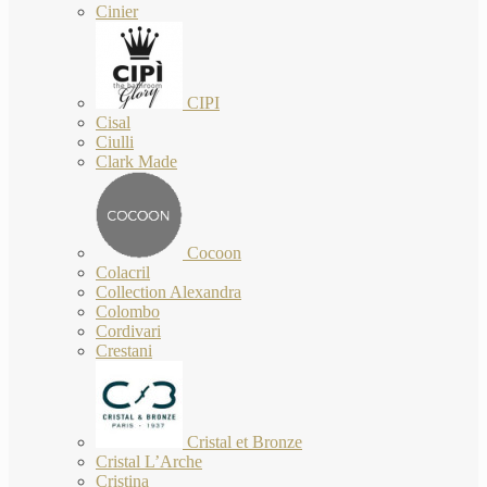
Cinier
CIPI
Cisal
Ciulli
Clark Made
Cocoon
Colacril
Collection Alexandra
Colombo
Cordivari
Crestani
Cristal et Bronze
Cristal L’Arche
Cristina