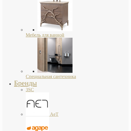
Мебель для ванной
Специальная сантехника
Бренды
3SC
AeT