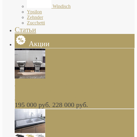
Windisch
Ypsilon
Zehnder
Zucchetti
Статьи
Акции
Butterfly Scarabeo КОМПЛЕКТ санфаянса
(унитаз и биде) напольные снаружи декор
глянцевая платина В НАЛИЧИИ
195 000 руб.
228 000 руб.