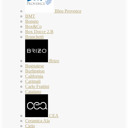
Bleu Provence
BMT
Bongio
Box&Co
Box Docce 2.B
Branchetti
Brizo
Bugnatese
Burlington
California
Carimali
Carlo Frattini
Catalano
CEA
Ceramica Ala
Cielo