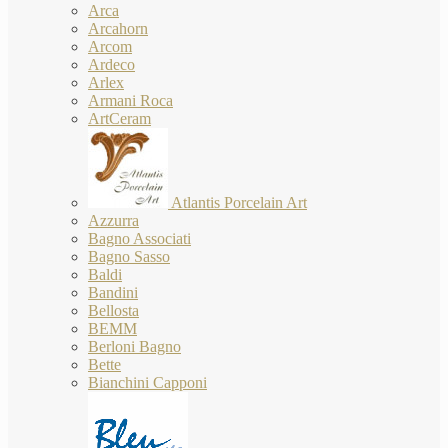
Arca
Arcahorn
Arcom
Ardeco
Arlex
Armani Roca
ArtCeram
Atlantis Porcelain Art
Azzurra
Bagno Associati
Bagno Sasso
Baldi
Bandini
Bellosta
BEMM
Berloni Bagno
Bette
Bianchini Capponi