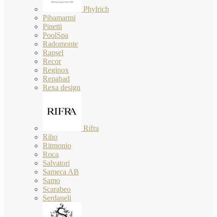
Phylrich
Pibamarmi
Pinetti
PoolSpa
Radomonte
Rapsel
Recor
Reginox
Repabad
Rexa design
Rifra
Riho
Ritmonio
Roca
Salvatori
Sameca AB
Samo
Scarabeo
Serdaneli