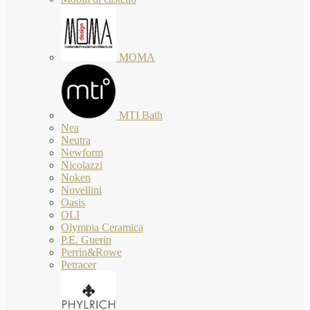
MOMA
MTI Bath
Nea
Neutra
Newform
Nicolazzi
Noken
Novellini
Oasis
OLI
Olympia Ceramica
P.E. Guerin
Perrin&Rowe
Petracer