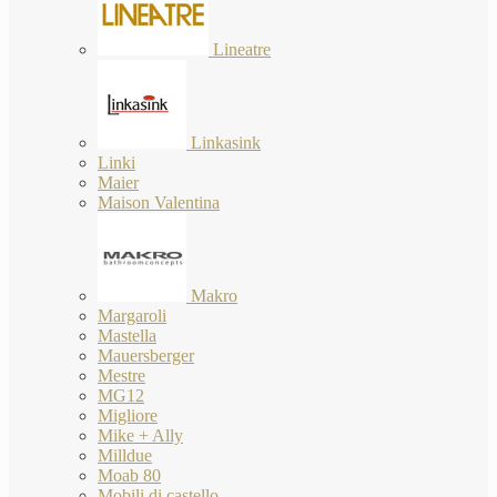
Lineatre
Linkasink
Linki
Maier
Maison Valentina
Makro
Margaroli
Mastella
Mauersberger
Mestre
MG12
Migliore
Mike + Ally
Milldue
Moab 80
Mobili di castello