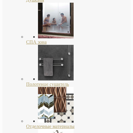
СПА зона
Полотенце сушитель
Отделочные материалы