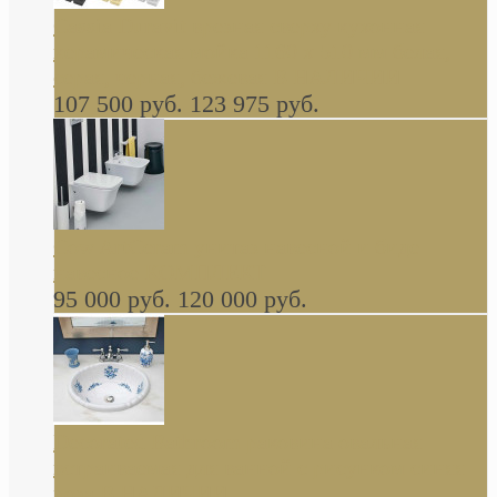
Cassia Duravit врезная сверху кухонная
керамическая мойка 1160 x 510 мм белая,
серая, черная, бежевая В НАЛИЧИИ
107 500 руб.
123 975 руб.
Cow ArtCeram унитаз навесной и биде
навесное КОМПЛЕКТ
95 000 руб.
120 000 руб.
Decorated Bathroom раковина овальная
встраиваемая для ванной с рисунком синяя
роза В НАЛИЧИИ