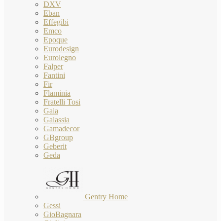
DXV
Eban
Effegibi
Emco
Epoque
Eurodesign
Eurolegno
Falper
Fantini
Fir
Flaminia
Fratelli Tosi
Gaia
Galassia
Gamadecor
GBgroup
Geberit
Geda
Gentry Home
Gessi
GioBagnara